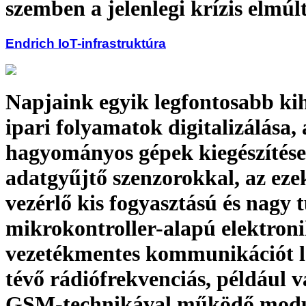
szemben a jelenlegi krízis elmúl
Endrich IoT-infrastruktúra
Napjaink egyik legfontosabb kih
ipari folyamatok digitalizálása, 
hagyományos gépek kiegészítése
adatgyűjtő szenzorokkal, az eze
vezérlő kis fogyasztású és nagy 
mikrokontroller-alapú elektroni
vezetékmentes kommunikációt l
tévő rádiófrekvenciás, például 
GSM-technikával működő modu