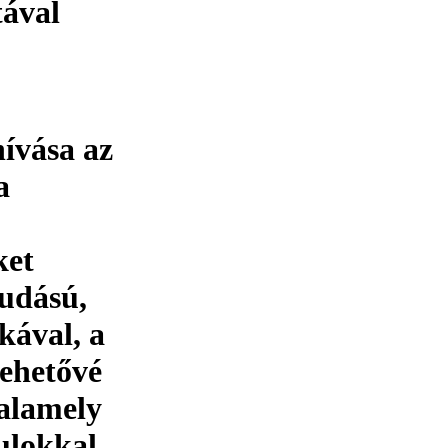
tával
ívása az
a
ket
tudású,
kával, a
ehetővé
valamely
lokkal,