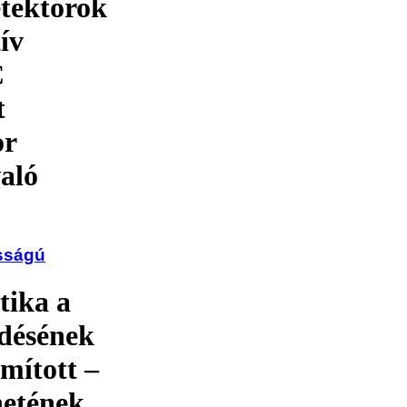
etektorok
ív
C
t
or
aló
osságú
tika a
edésének
mított –
netének