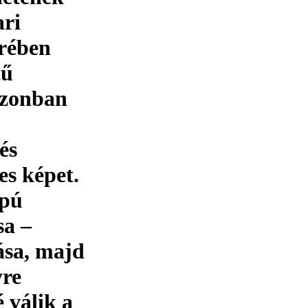
ari
örében
tű
azonban
és
es képet.
apú
sa –
ása, majd
yre
 válik a