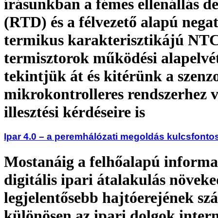
írásunkban a fémes ellenállás d
(RTD) és a félvezető alapú negat
termikus karakterisztikájú NT
termisztorok működési alapelvé
tekintjük át és kitérünk a szenz
mikrokontrolleres rendszerhez v
illesztési kérdéseire is
Ipar 4.0 – a peremhálózati megoldás kulcsfont
Mostanáig a felhőalapú informa
digitális ipari átalakulás növek
legjelentősebb hajtóerejének szá
különösen az ipari dolgok inter