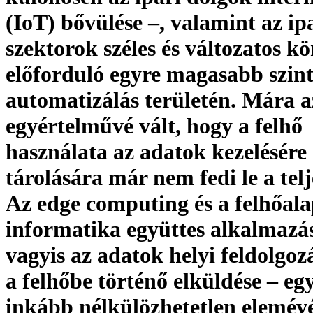
(IoT) bővülése –, valamint az ip
szektorok széles és változatos k
előforduló egyre magasabb szin
automatizálás területén. Mára 
egyértelművé vált, hogy a felhő
használata az adatok kezelésére 
tárolására már nem fedi le a telj
Az edge computing és a felhőal
informatika együttes alkalmazá
vagyis az adatok helyi feldolgoz
a felhőbe történő elküldése – eg
inkább nélkülözhetetlen elemévé