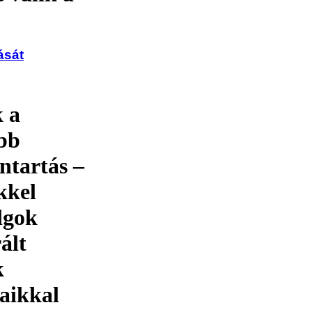
ását
k a
bb
ntartás –
kkel
lgok
ált
k
saikkal