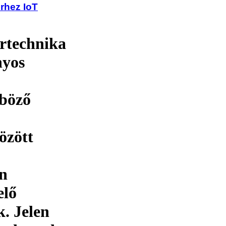
rhez IoT
ortechnika
nyos
nböző
özött
en
elő
k. Jelen