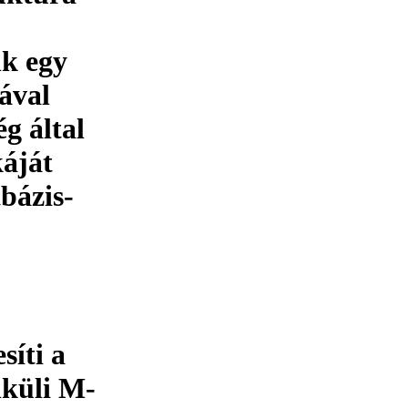
nk egy
ával
 által
káját
tbázis-
síti a
lküli M-