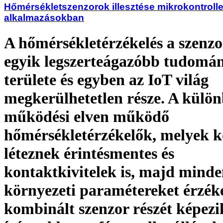
Hőmérsékletszenzorok illesztése mikrokontrolle
alkalmazásokban
A hőmérsékletérzékelés a szenz
egyik legszerteágazóbb tudomá
területe és egyben az IoT világ
megkerülhetetlen része. A külö
működési elven működő
hőmérsékletérzékelők, melyek k
léteznek érintésmentes és
kontaktkivitelek is, majd mind
környezeti paramétereket érzék
kombinált szenzor részét képezi