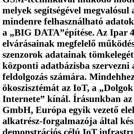
melyek segítségével megvalósul 
mindenre felhasználható adatok
a „BIG DATA”építése. Az Ipar 4
elvárásainak megfelelő működé
szenzorok adatainak tömkelegét
központi adatbázisba szervezni 
feldolgozás számára. Mindehhe
ökoszisztémát az IoT, a „Dolgok
Internete” kínál. Írásunkban a
GmbH, Európa egyik vezető ele
alkatrész-forgalmazója által kés
demonstrációs célú IoT infrastr