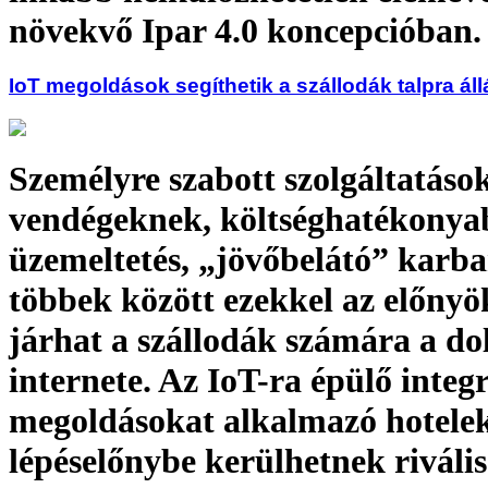
növekvő Ipar 4.0 koncepcióban.
IoT megoldások segíthetik a szállodák talpra áll
Személyre szabott szolgáltatáso
vendégeknek, költséghatékonya
üzemeltetés, „jövőbelátó” karba
többek között ezekkel az előnyö
járhat a szállodák számára a do
internete. Az IoT-ra épülő integr
megoldásokat alkalmazó hotele
lépéselőnybe kerülhetnek riváli