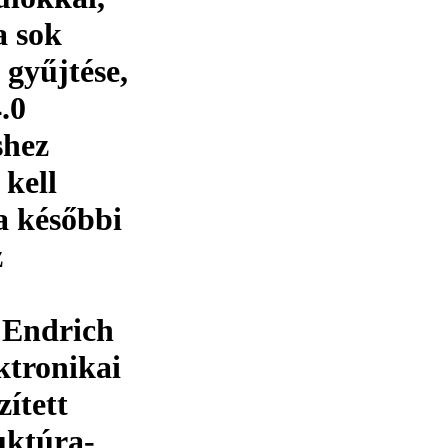
a sok
 gyűjtése,
.0
shez
 kell
a későbbi
z
z Endrich
ktronikai
zített
uktúra-