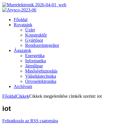
Főoldal
Rovataink
Üzlet
Konstruktőr
Gyártósor
Rendszerintegrátor
Ágazatok
Energetika
Informatika
Járműipar
Minőségbiztosítás
Világítástechnika
Orvoselektronika
Archívum
Főoldal
Cikkek
Cikkek megjelenítése címkék szerint: iot
iot
Feliratkozás az RSS csatornára