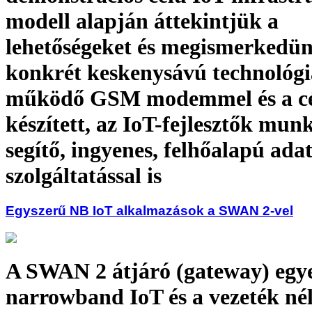
modell alapján áttekintjük a
lehetőségeket és megismerkedü
konkrét keskenysávú technológi
működő GSM modemmel és a cég
készített, az IoT-fejlesztők mun
segítő, ingyenes, felhőalapú ada
szolgáltatással is
Egyszerű NB IoT alkalmazások a SWAN 2-vel
A SWAN 2 átjáró (gateway) egye
narrowband IoT és a vezeték né