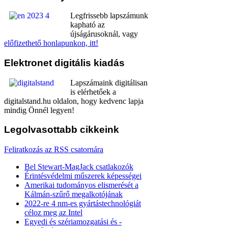
Legfrissebb lapszámunk
kapható az
újságárusoknál, vagy
előfizethető honlapunkon, itt!
Elektronet
digitális kiadás
Lapszámaink digitálisan
is elérhetőek a
digitalstand.hu oldalon, hogy kedvenc lapja
mindig Önnél legyen!
Legolvasottabb
cikkeink
Feliratkozás az RSS csatornára
Bel Stewart-MagJack csatlakozók
Érintésvédelmi műszerek képességei
Amerikai tudományos elismerését a
Kálmán-szűrő megalkotójának
2022-re 4 nm-es gyártástechnológiát
céloz meg az Intel
Egyedi és szériamozgatási és -