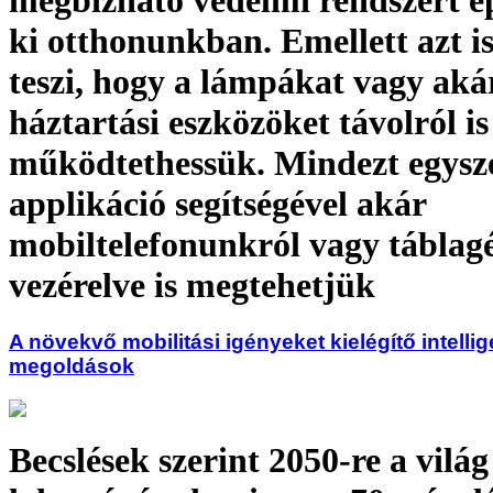
megbízható védelmi rendszert é
ki otthonunkban. Emellett azt is
teszi, hogy a lámpákat vagy aká
háztartási eszközöket távolról is
működtethessük. Mindezt egysz
applikáció segítségével akár
mobiltelefonunkról vagy táblag
vezérelve is megtehetjük
A növekvő mobilitási igényeket kielégítő intelli
megoldások
Becslések szerint 2050-re a világ