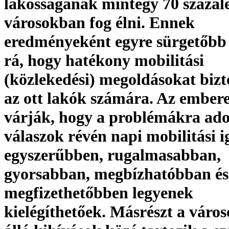
lakosságának mintegy 70 százal
városokban fog élni. Ennek
eredményeként egyre sürgetőbb 
rá, hogy hatékony mobilitási
(közlekedési) megoldásokat bizt
az ott lakók számára. Az embere
várják, hogy a problémákra ado
válaszok révén napi mobilitási i
egyszerűbben, rugalmasabban,
gyorsabban, megbízhatóbban és
megfizethetőbben legyenek
kielégíthetőek. Másrészt a város