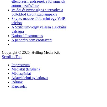
ellenőrzési rendszerek a folyamatok
automatizálásához
Valódi és biztonságos alternatíva a
boltokból kivont izzólámpákra
Skype: messze több, mint egy VoIP-
telefon
A Szilícium-völgy válasza a globális
válságra
National Instruments
A pendrájv sem csodaszer!
Copyright © 2026. Heiling Média Kft.
Scroll to Top
Impresszum
Mediakit (English)
Médiaajánlat
Adatvédelmi nyilatkozat
Rólunk
Kapcsolat