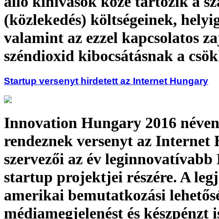
álló kihívások közé tartozik a szá
(közlekedés) költségeinek, hely
valamint az ezzel kapcsolatos za
széndioxid kibocsátásnak a csök
Startup versenyt hirdetett az Internet Hungary
Innovation Hungary 2016 néve
rendeznek versenyt az Internet
szervezői az év leginnovatívabb
startup projektjei részére. A le
amerikai bemutatkozási lehetősé
médiamegjelenést és készpénzt i