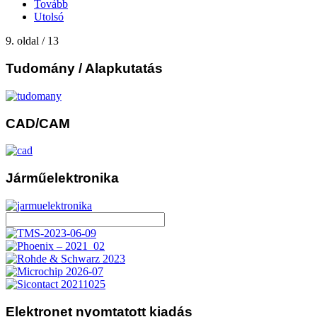
Tovább
Utolsó
9. oldal / 13
Tudomány
/ Alapkutatás
CAD/CAM
Járműelektronika
Elektronet
nyomtatott kiadás