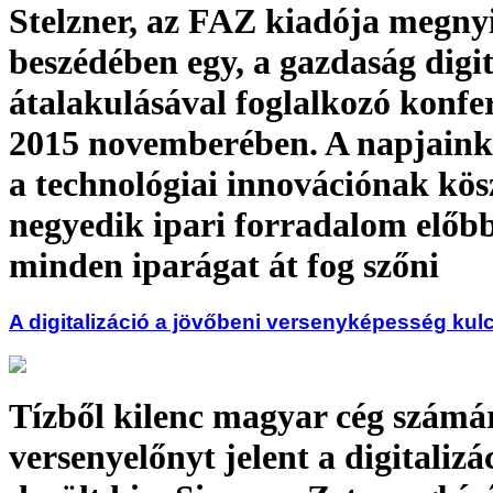
Stelzner, az FAZ kiadója megny
beszédében egy, a gazdaság digit
átalakulásával foglalkozó konfe
2015 novemberében. A napjaink
a technológiai innovációnak kö
negyedik ipari forradalom előb
minden iparágat át fog szőni
A digitalizáció a jövőbeni versenyképesség kul
Tízből kilenc magyar cég számá
versenyelőnyt jelent a digitalizá