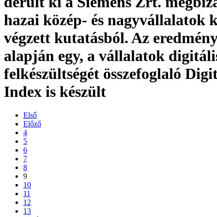
derült ki a Siemens Zrt. megbíz
hazai közép- és nagyvállalatok 
végzett kutatásból. Az eredmén
alapján egy, a vállalatok digitáli
felkészültségét összefoglaló Digi
Index is készült
Első
Előző
4
5
6
7
8
9
10
11
12
13