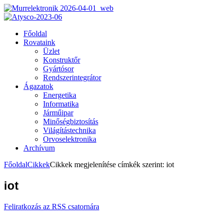
Főoldal
Rovataink
Üzlet
Konstruktőr
Gyártósor
Rendszerintegrátor
Ágazatok
Energetika
Informatika
Járműipar
Minőségbiztosítás
Világítástechnika
Orvoselektronika
Archívum
Főoldal
Cikkek
Cikkek megjelenítése címkék szerint: iot
iot
Feliratkozás az RSS csatornára