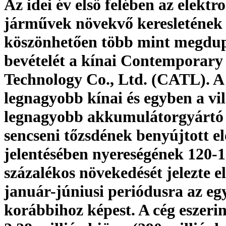
Az idei év első felében az elekt
járművek növekvő keresletének
köszönhetően több mint megdup
bevételét a kínai Contemporar
Technology Co., Ltd. (CATL). A
legnagyobb kínai és egyben a vil
legnagyobb akkumulátorgyártó v
sencseni tőzsdének benyújtott el
jelentésében nyereségének 120-
százalékos növekedését jelezte e
január-júniusi periódusra az eg
korábbihoz képest. A cég eszerin