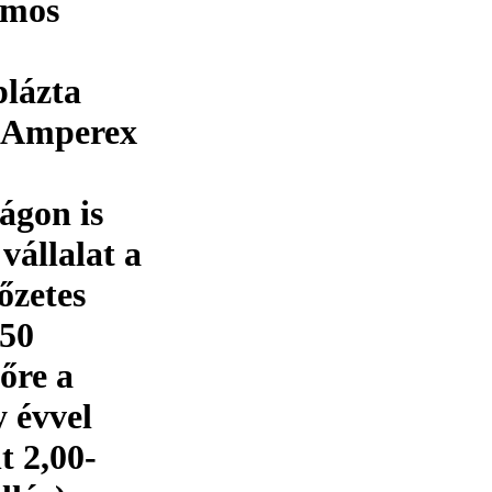
romos
lázta
y Amperex
ágon is
állalat a
őzetes
150
lőre a
y évvel
t 2,00-