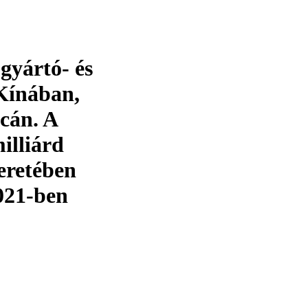
gyártó- és
 Kínában,
acán. A
illiárd
eretében
021-ben