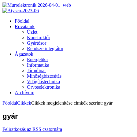
Főoldal
Rovataink
Üzlet
Konstruktőr
Gyártósor
Rendszerintegrátor
Ágazatok
Energetika
Informatika
Járműipar
Minőségbiztosítás
Világítástechnika
Orvoselektronika
Archívum
Főoldal
Cikkek
Cikkek megjelenítése címkék szerint: gyár
gyár
Feliratkozás az RSS csatornára