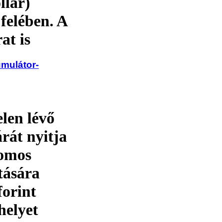
llár)
 felében. A
at is
umulátor-
len lévő
árát nyitja
romos
tására
forint
helyet