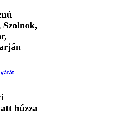
znú
, Szolnok,
r,
arján
gyárát
i
att húzza