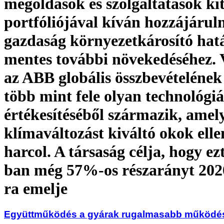
megoldások és szolgáltatások ki
portfóliójával kíván hozzájáruln
gazdaság környezetkárosító hat
mentes további növekedéséhez. 
az ABB globális összbevételéne
több mint fele olyan technológi
értékesítéséből származik, amel
klímaváltozást kiváltó okok elle
harcol. A társaság célja, hogy ez
ban még 57%-os részarányt 202
ra emelje
Együttműködés a gyárak rugalmasabb működé