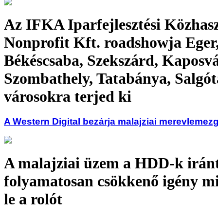
Az IFKA Iparfejlesztési Közhas
Nonprofit Kft. roadshowja Eger
Békéscsaba, Szekszárd, Kaposvá
Szombathely, Tatabánya, Salgót
városokra terjed ki
A Western Digital bezárja malajziai merevlemez
A malajziai üzem a HDD-k iránt
folyamatosan csökkenő igény mi
le a rolót