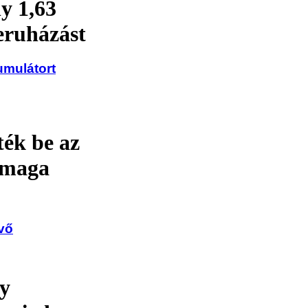
y 1,63
beruházást
umulátort
ték be az
 maga
vő
ny