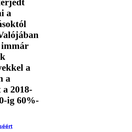
terjedt
i a
ásoktól
Valójában
k immár
ák
yekkel a
n a
t a 2018-
0-ig 60%-
séért