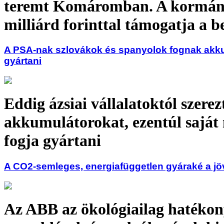
teremt Komáromban. A kormán
milliárd forinttal támogatja a 
A PSA-nak szlovákok és spanyolok fognak akk
gyártani
Eddig ázsiai vállalatoktól szerez
akkumulátorokat, ezentúl saját
fogja gyártani
A CO2-semleges, energiafüggetlen gyáraké a jö
Az ABB az ökológiailag hatéko