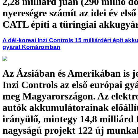
2,28 milliárd jüan (290 millió do
nyereségre számít az idei év első
CATL építi a türingiai akkugyár
A dél-koreai Inzi Controls 15 milliárdért épít akk
gyárat Komáromban
Az Ázsiában és Amerikában is je
Inzi Controls az első európai gy
meg Magyarországon. Az elekt
autók akkumulátorainak előállí
irányülő, mintegy 14,8 milliárd 
nagyságú projekt 122 új munka