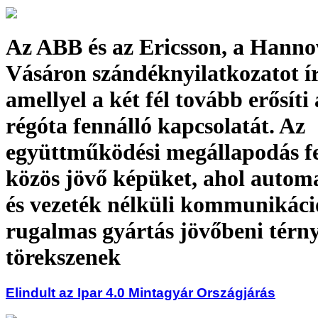
Az ABB és az Ericsson, a Hannov
Vásáron szándéknyilatkozatot ír
amellyel a két fél tovább erősíti
régóta fennálló kapcsolatát. Az
együttműködési megállapodás fe
közös jövő képüket, ahol automa
és vezeték nélküli kommunikáci
rugalmas gyártás jövőbeni térny
törekszenek
Elindult az Ipar 4.0 Mintagyár Országjárás