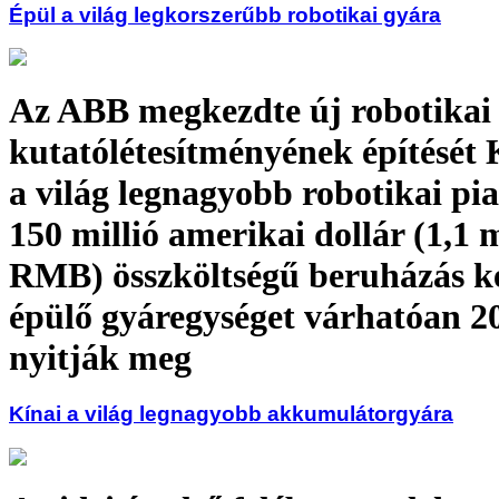
Épül a világ legkorszerűbb robotikai gyára
Az ABB megkezdte új robotikai 
kutatólétesítményének építését
a világ legnagyobb robotikai pi
150 millió amerikai dollár (1,1 m
RMB) összköltségű beruházás k
épülő gyáregységet várhatóan 2
nyitják meg
Kínai a világ legnagyobb akkumulátorgyára