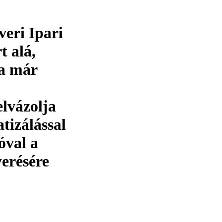
eri Ipari
t alá,
 a már
lvázolja
tizálással
óval a
erésére