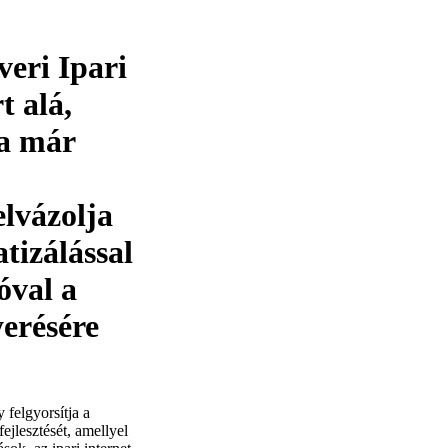
eri Ipari
t alá,
 a már
lvázolja
tizálással
óval a
erésére
 felgyorsítja a
ejlesztését, amellyel