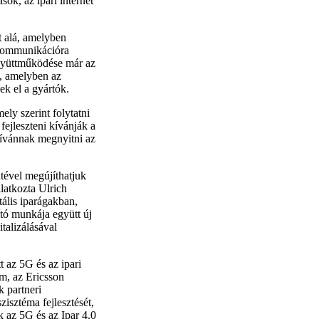
sok, az ipari internet
t alá, amelyben
 kommunikációra
együttműködése már az
i, amelyben az
ek el a gyártók.
ly szerint folytatni
fejleszteni kívánják a
 kívánnak megnyitni az
ével megújíthatjuk
latkozta Ulrich
ális iparágakban,
ító munkája együtt új
talizálásával
 az 5G és az ipari
m, az Ericsson
k partneri
isztéma fejlesztését,
k az 5G és az Ipar 4.0