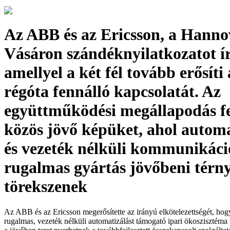
Az ABB és az Ericsson, a Hannov
Vásáron szándéknyilatkozatot ír
amellyel a két fél tovább erősíti
régóta fennálló kapcsolatát. Az
együttműködési megállapodás fe
közös jövő képüket, ahol automa
és vezeték nélküli kommunikáci
rugalmas gyártás jövőbeni térny
törekszenek
Az ABB és az Ericsson megerősítette az irányú elkötelezettségét, hogy
rugalmas, vezeték nélküli automatizálást támogató ipari ökoszisztéma f