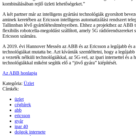
kombinálásában rejlő üzleti lehetőségeket.”
A két partner már az intelligens gyártási technológiák gyorsított beve
aminek keretében az Ericsson intelligens automatizálási rendszert telep
Tallinnban lévő gyártólétesítményeiben. Ehhez a projekthez az ABB te
flexibilis robotcella-megoldást szállított, amely 5G rádiórendszereket 
Ericsson számára.
A 2019. évi Hannover Messén az ABB és az Ericsson a legújabb és a
technológiákat mutatta be. Azt kívánták szemléltetni, hogy a legújabb f
a vezeték nélküli technológiákkal, az 5G-vel, az ipari internettel és a h
technológiákkal miként segítik elő a “jövő gyára” kiépítését.
Az ABB honlapja
Kategória:
Üzlet
Címkék:
üzlet
céghírek
abb
ericsson
gyár
ipar 40
dolgok internete