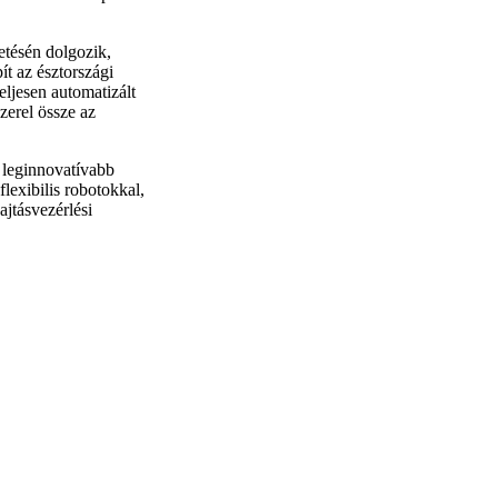
zetésén dolgozik,
ít az észtországi
ljesen automatizált
szerel össze az
 leginnovatívabb
lexibilis robotokkal,
ajtásvezérlési