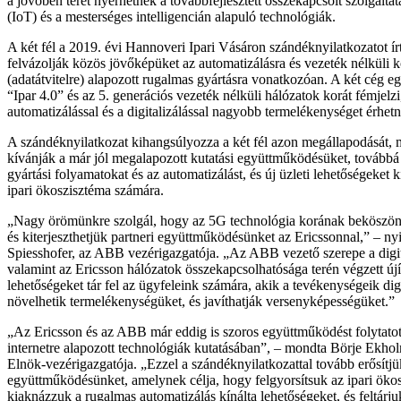
a jövőben teret nyerhetnek a továbbfejlesztett összekapcsolt szolgáltatá
(IoT) és a mesterséges intelligencián alapuló technológiák.
A két fél a 2019. évi Hannoveri Ipari Vásáron szándéknyilatkozatot ír
felvázolják közös jövőképüket az automatizálásra és vezeték nélküli
(adatátvitelre) alapozott rugalmas gyártásra vonatkozóan. A két cég 
“Ipar 4.0” és az 5. generációs vezeték nélküli hálózatok korát fémjelz
automatizálással és a digitalizálással nagyobb termelékenységet érhetn
A szándéknyilatkozat kihangsúlyozza a két fél azon megállapodását, me
kívánják a már jól megalapozott kutatási együttműködésüket, továbbá 
gyártási folyamatokat és az automatizálást, és új üzleti lehetőségeket
ipari ökoszisztéma számára.
„Nagy örömünkre szolgál, hogy az 5G technológia korának beköszönt
és kiterjeszthetjük partneri együttműködésünket az Ericssonnal,” – nyi
Spiesshofer, az ABB vezérigazgatója. „Az ABB vezető szerepe a digit
valamint az Ericsson hálózatok összekapcsolhatósága terén végzett új
lehetőségeket tár fel az ügyfeleink számára, akik a tevékenységeik digi
növelhetik termelékenységüket, és javíthatják versenyképességüket.”
„Az Ericsson és az ABB már eddig is szoros együttműködést folytatott
internetre alapozott technológiák kutatásában”, – mondta Börje Ekhol
Elnök-vezérigazgatója. „Ezzel a szándéknyilatkozattal tovább erősítjü
együttműködésünket, amelynek célja, hogy felgyorsítsuk az ipari ökosz
kiaknázzuk a rugalmas automatizálás kínálta lehetőségeket, és feltárju