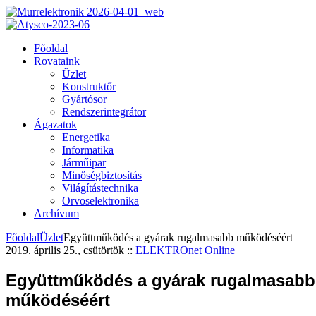
Főoldal
Rovataink
Üzlet
Konstruktőr
Gyártósor
Rendszerintegrátor
Ágazatok
Energetika
Informatika
Járműipar
Minőségbiztosítás
Világítástechnika
Orvoselektronika
Archívum
Főoldal
Üzlet
Együttműködés a gyárak rugalmasabb működéséért
2019. április 25., csütörtök
::
ELEKTROnet Online
Együttműködés a gyárak rugalmasabb
működéséért