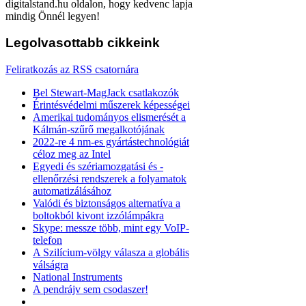
digitalstand.hu oldalon, hogy kedvenc lapja
mindig Önnél legyen!
Legolvasottabb
cikkeink
Feliratkozás az RSS csatornára
Bel Stewart-MagJack csatlakozók
Érintésvédelmi műszerek képességei
Amerikai tudományos elismerését a
Kálmán-szűrő megalkotójának
2022-re 4 nm-es gyártástechnológiát
céloz meg az Intel
Egyedi és szériamozgatási és -
ellenőrzési rendszerek a folyamatok
automatizálásához
Valódi és biztonságos alternatíva a
boltokból kivont izzólámpákra
Skype: messze több, mint egy VoIP-
telefon
A Szilícium-völgy válasza a globális
válságra
National Instruments
A pendrájv sem csodaszer!