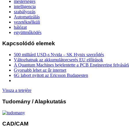
mesterséges
intelligencia
szabályozás
Automatizálás
vezetéknélküli
hálózat
együttműködés
Kapcsolódó elemek
500 milliárd USD-s Nvida – SK Hynix szerződés
Változhatnak az akkumulátorcserés EU előírások
A Quantum Machines bejelentette a PCB Engineering felvásárl
Gyorsabb lehet az űr internet
6G labort nyitott az Ericsson Budapesten
Vissza a tetejére
Tudomány
/ Alapkutatás
CAD/CAM