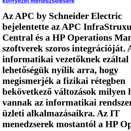
környezet menedzselésére
Az APC by Schneider Electric
bejelentette az APC InfraStrux
Central és a HP Operations Ma
szoftverek szoros integrációját. 
informatikai vezetőknek ezáltal
lehetőségük nyílik arra, hogy
megismerjék a fizikai rétegben
bekövetkező változások milyen 
vannak az informatikai rendszer
üzleti alkalmazásaikra. Az IT
menedzserek mostantól a HP Op