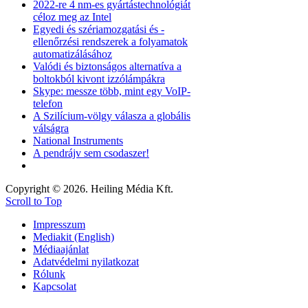
2022-re 4 nm-es gyártástechnológiát
céloz meg az Intel
Egyedi és szériamozgatási és -
ellenőrzési rendszerek a folyamatok
automatizálásához
Valódi és biztonságos alternatíva a
boltokból kivont izzólámpákra
Skype: messze több, mint egy VoIP-
telefon
A Szilícium-völgy válasza a globális
válságra
National Instruments
A pendrájv sem csodaszer!
Copyright © 2026. Heiling Média Kft.
Scroll to Top
Impresszum
Mediakit (English)
Médiaajánlat
Adatvédelmi nyilatkozat
Rólunk
Kapcsolat