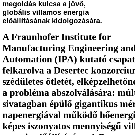
megoldás kulcsa a jövő,
globális villamos energia
előállításának kidolgozására.
A Fraunhofer Institute for
Manufacturing Engineering an
Automation (IPA) kutató csapa
felkarolva a Desertec konzorci
szédületes ötletét, elképzelhetőn
a probléma abszolválására: múlt
sivatagban épülő gigantikus mé
napenergiával működő hőenergi
képes iszonyatos mennyiségű vi