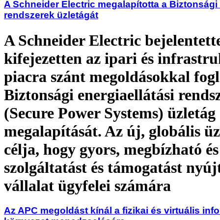
A Schneider Electric megalapította a Biztonsági 
rendszerek üzletágát
A Schneider Electric bejelentett
kifejezetten az ipari és infrastr
piacra szánt megoldásokkal fog
Biztonsági energiaellátási rends
(Secure Power Systems) üzletág
megalapítását. Az új, globális üz
célja, hogy gyors, megbízható é
szolgáltatást és támogatást nyúj
vállalat ügyfelei számára
Az APC megoldást kínál a fizikai és virtuális inf