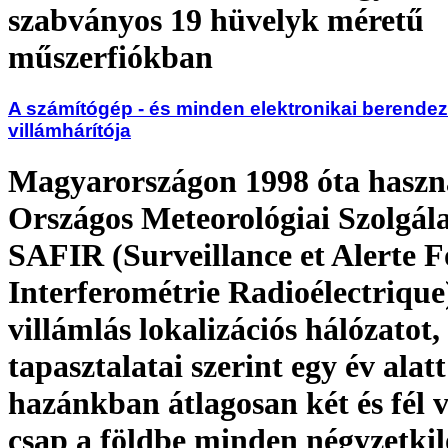
szabványos 19 hüvelyk méretű
műszerfiókban
A számítógép - és minden elektronikai berendez
villámhárítója
Magyarországon 1998 óta haszná
Országos Meteorológiai Szolgála
SAFIR (Surveillance et Alerte 
Interferométrie Radioélectrique
villámlás lokalizációs hálózatot
tapasztalatai szerint egy év alatt
hazánkban átlagosan két és fél 
csap a földbe minden négyzetki