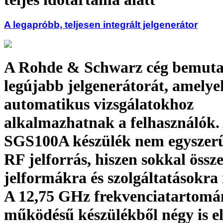
A legapróbb, teljesen integrált jelgenerátor
A Rohde & Schwarz cég bemuta
legújabb jelgenerátorát, amelye
automatikus vizsgálatokhoz
alkalmazhatnak a felhasználók
SGS100A készülék nem egyszer
RF jelforrás, hiszen sokkal össz
jelformákra és szolgáltatásokra 
A 12,75 GHz frekvenciatartomán
működésű készülékből négy is el