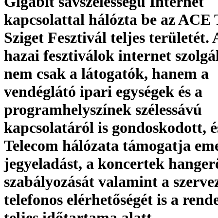
Gigabit sávszélességű Internet
kapcsolattal hálózta be az ACE
Sziget Fesztivál teljes területét.
hazai fesztiválok internet szolgá
nem csak a látogatók, hanem a
vendéglátó ipari egységek és a
programhelyszínek szélessávú
kapcsolatáról is gondoskodott, 
Telecom hálózata támogatja emel
jegyeladást, a koncertek hanger
szabályozását valamint a szerve
telefonos elérhetőségét is a ren
teljes időtartama alatt