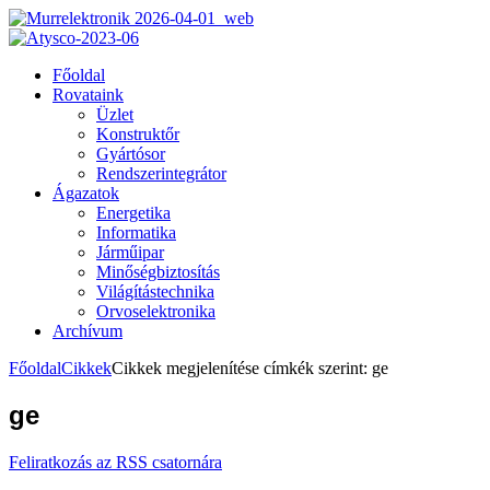
Főoldal
Rovataink
Üzlet
Konstruktőr
Gyártósor
Rendszerintegrátor
Ágazatok
Energetika
Informatika
Járműipar
Minőségbiztosítás
Világítástechnika
Orvoselektronika
Archívum
Főoldal
Cikkek
Cikkek megjelenítése címkék szerint: ge
ge
Feliratkozás az RSS csatornára