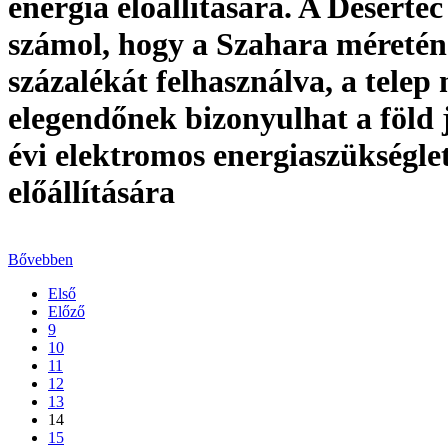
energia előállítására. A Desertec
számol, hogy a Szahara méretén
százalékát felhasználva, a telep
elegendőnek bizonyulhat a föld j
évi elektromos energiaszükségle
előállítására
Bővebben
Első
Előző
9
10
11
12
13
14
15