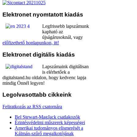
Elektronet
nyomtatott kiadás
Legfrissebb lapszámunk
kapható az
újságárusoknál, vagy
előfizethető honlapunkon, itt!
Elektronet
digitális kiadás
Lapszámaink digitálisan
is elérhetőek a
digitalstand.hu oldalon, hogy kedvenc lapja
mindig Önnél legyen!
Legolvasottabb
cikkeink
Feliratkozás az RSS csatornára
Bel Stewart-MagJack csatlakozók
Érintésvédelmi műszerek képességei
Amerikai tudományos elismerését a
Kálmán-szűrő megalkotójának