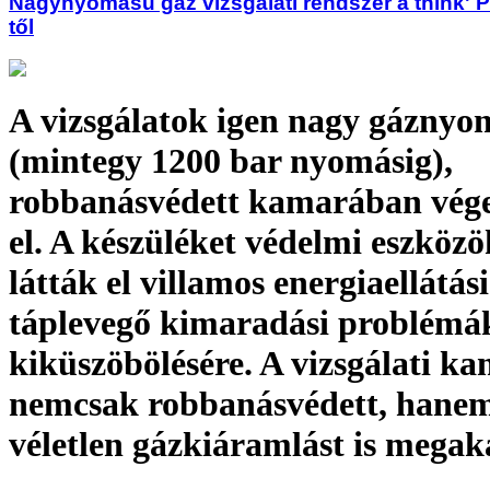
Nagynyomású gáz vizsgálati rendszer a think'
től
A vizsgálatok igen nagy gázny
(mintegy 1200 bar nyomásig),
robbanásvédett kamarában vég
el. A készüléket védelmi eszközö
látták el villamos energiaellátás
táplevegő kimaradási problémá
kiküszöbölésére. A vizsgálati k
nemcsak robbanásvédett, hane
véletlen gázkiáramlást is mega