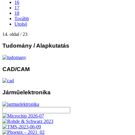
16
17
18
Tovább
Utolsó
14. oldal / 23
Tudomány
/ Alapkutatás
CAD/CAM
Járműelektronika