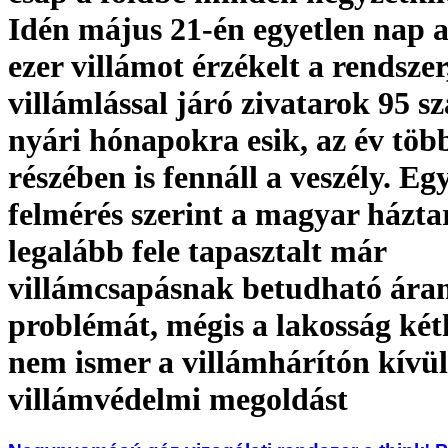
Idén május 21-én egyetlen nap a
ezer villámot érzékelt a rendszer
villámlással járó zivatarok 95 s
nyári hónapokra esik, az év töb
részében is fennáll a veszély. E
felmérés szerint a magyar házta
legalább fele tapasztalt már
villámcsapásnak betudható áram
problémát, mégis a lakosság k
nem ismer a villámhárítón kívü
villámvédelmi megoldást