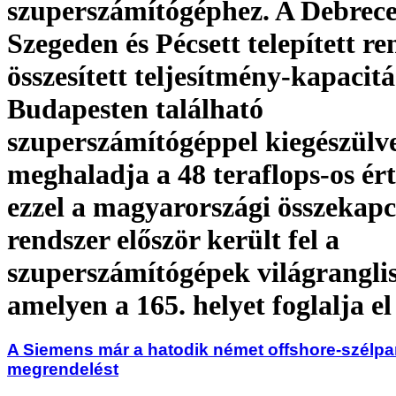
szuperszámítógéphez. A Debrec
Szegeden és Pécsett telepített r
összesített teljesítmény-kapacitá
Budapesten található
szuperszámítógéppel kiegészülve
meghaladja a 48 teraflops-os ért
ezzel a magyarországi összekapc
rendszer először került fel a
szuperszámítógépek világranglis
amelyen a 165. helyet foglalja el
A Siemens már a hatodik német offshore-szélpa
megrendelést