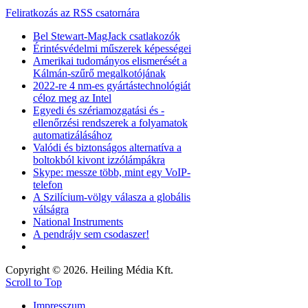
Feliratkozás az RSS csatornára
Bel Stewart-MagJack csatlakozók
Érintésvédelmi műszerek képességei
Amerikai tudományos elismerését a
Kálmán-szűrő megalkotójának
2022-re 4 nm-es gyártástechnológiát
céloz meg az Intel
Egyedi és szériamozgatási és -
ellenőrzési rendszerek a folyamatok
automatizálásához
Valódi és biztonságos alternatíva a
boltokból kivont izzólámpákra
Skype: messze több, mint egy VoIP-
telefon
A Szilícium-völgy válasza a globális
válságra
National Instruments
A pendrájv sem csodaszer!
Copyright © 2026. Heiling Média Kft.
Scroll to Top
Impresszum