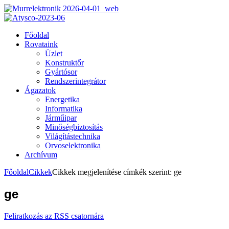
Főoldal
Rovataink
Üzlet
Konstruktőr
Gyártósor
Rendszerintegrátor
Ágazatok
Energetika
Informatika
Járműipar
Minőségbiztosítás
Világítástechnika
Orvoselektronika
Archívum
Főoldal
Cikkek
Cikkek megjelenítése címkék szerint: ge
ge
Feliratkozás az RSS csatornára