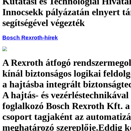
Kutatási és Technológiai Hivata
Innocsekk pályázatán elnyert t
segítségével végezték
Bosch Rexroth-hírek
A Rexroth átfogó rendszermego
kínál biztonságos logikai feldolg
a hajtásba integrált biztonságt
A hajtás- és vezérléstechnikával
foglalkozó Bosch Rexroth Kft. a
csoport tagjaként az automatizá
meghatározó szereplője.Eddig k