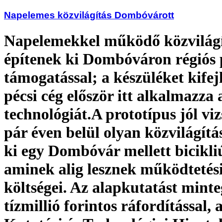
Napelemes közvilágítás Dombóvárott
Napelemekkel működő közvilágí
építenek ki Dombóváron régiós 
támogatással; a készüléket kifej
pécsi cég először itt alkalmazza 
technológiát.A prototípus jól viz
pár éven belül olyan közvilágítá
ki egy Dombóvár mellett bicikli
aminek alig lesznek működtetés
költségei. Az alapkutatást mint
tízmillió forintos ráfordítással,