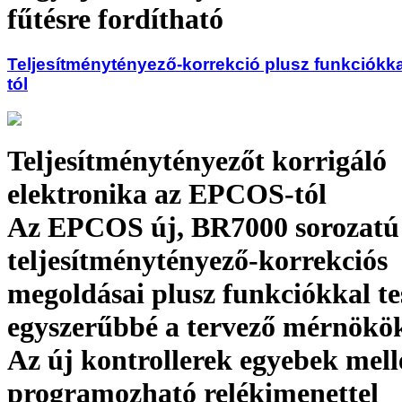
fűtésre fordítható
Teljesítménytényező-korrekció plusz funkciókk
tól
Teljesítménytényezőt korrigáló
elektronika az EPCOS-tól
Az EPCOS új, BR7000 sorozatú
teljesítménytényező-korrekciós
megoldásai plusz funkciókkal te
egyszerűbbé a tervező mérnökök 
Az új kontrollerek egyebek mell
programozható relékimenettel