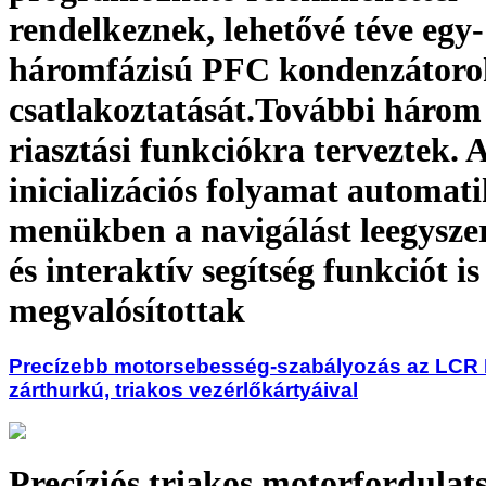
rendelkeznek, lehetővé téve egy
háromfázisú PFC kondenzátoro
csatlakoztatását.További három 
riasztási funkciókra terveztek. 
inicializációs folyamat automati
menükben a navigálást leegyszer
és interaktív segítség funkciót is
megvalósítottak
Precízebb motorsebesség-szabályozás az LCR E
zárthurkú, triakos vezérlőkártyáival
Precíziós triakos motorfordulat