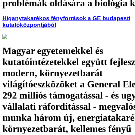
problémák oldására a biológia 
Higanytakarékos fényforrások a GE budapesti
kutatóközpontjából
Magyar egyetemekkel és
kutatóintézetekkel együtt fejlesz
modern, környezetbarát
világítóeszközöket a General Ele
292 milliós támogatással - és u
vállalati ráfordítással - megvaló
munka három új, energiatakaré
környezetbarát, kellemes fényű