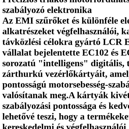
szabályozó elektronika
Az EMI szűrőket és különféle el
alkatrészeket végfelhasználói, k
távközlési célokra gyártó LCR E
vállalat bejelentette EC102 és 
sorozatú "intelligens" digitális, 
zárthurkú vezérlőkártyáit, am
pontosságú motorsebesség-szabá
valósítanak meg.A kártyák kivét
szabályozási pontossága és kedv
lehetővé teszi, hogy a termékeke
kereskedelmi és végfelhasználói