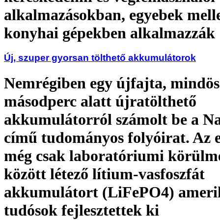
alkalmazásokban, egyebek melle
konyhai gépekben alkalmazzák
Új, szuper gyorsan tölthető akkumulátorok
Nemrégiben egy újfajta, mindös
másodperc alatt újratölthető
akkumulátorról számolt be a N
című tudományos folyóirat. Az 
még csak laboratóriumi körül
között létező lítium-vasfoszfát
akkumulátort (LiFePO4) ameri
tudósok fejlesztettek ki