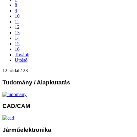
8
9
10
11
12
13
14
15
16
Tovább
Utolsó
12. oldal / 23
Tudomány
/ Alapkutatás
CAD/CAM
Járműelektronika