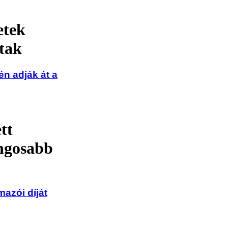
etek
tak
n adják át a
tt
angosabb
azói díját