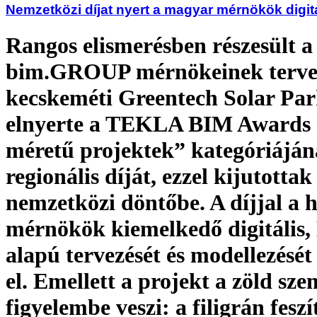
Nemzetközi díjat nyert a magyar mérnökök digit
Rangos elismerésben részesült a
bim.GROUP mérnökeinek tervez
kecskeméti Greentech Solar Pa
elnyerte a TEKLA BIM Awards 
méretű projektek” kategóriájá
regionális díját, ezzel kijutottak
nemzetközi döntőbe. A díjjal a 
mérnökök kiemelkedő digitális,
alapú tervezését és modellezését
el. Emellett a projekt a zöld szem
figyelembe veszi: a filigrán feszí