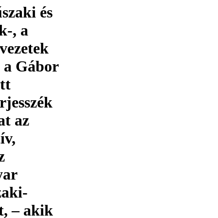
szaki és
k-, a
vezetek
á a Gábor
tt
rjesszék
t az
ív,
z
yar
zaki-
, – akik