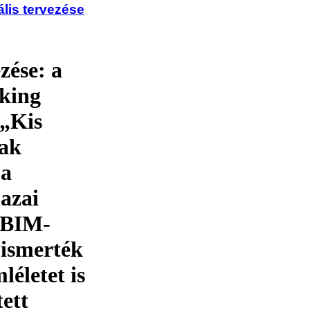
ális tervezése
ése: a
rking
„Kis
nak
 a
hazai
 BIM-
 ismerték
léletet is
tett