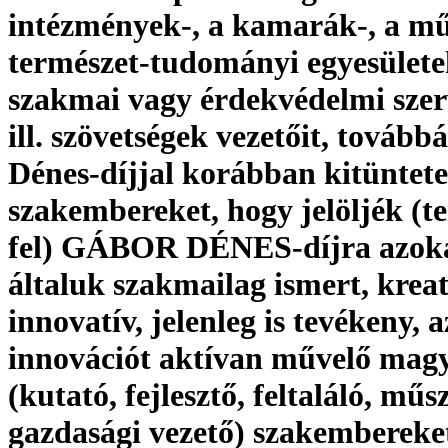
intézmények-, a kamarák-, a mű
természet-tudományi egyesülete
szakmai vagy érdekvédelmi szer
ill. szövetségek vezetőit, tovább
Dénes-díjjal korábban kitüntete
szakembereket, hogy jelöljék (te
fel) GÁBOR DÉNES-díjra azoka
általuk szakmailag ismert, kreat
innovatív, jelenleg is tevékeny, a
innovációt aktívan művelő mag
(kutató, fejlesztő, feltaláló, műs
gazdasági vezető) szakembereket