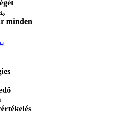
égét
k,
par minden
EI
ies
edő
a
yértékelés