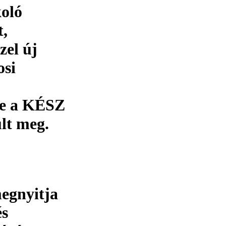
koló
t,
zel új
osi
se a KÉSZ
ult meg.
egnyitja
és