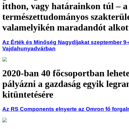
itthon, vagy határainkon túl – a
természettudományos szakterül
valamelyikén maradandót alkot
Az Érték és Minőség Nagydíjakat szeptember 9-é
Vajdahunyadvárban
2020-ban 40 főcsoportban lehete
pályázni a gazdaság egyik legr
kitüntetésére
Az RS Components elnyerte az Omron fő forgalm