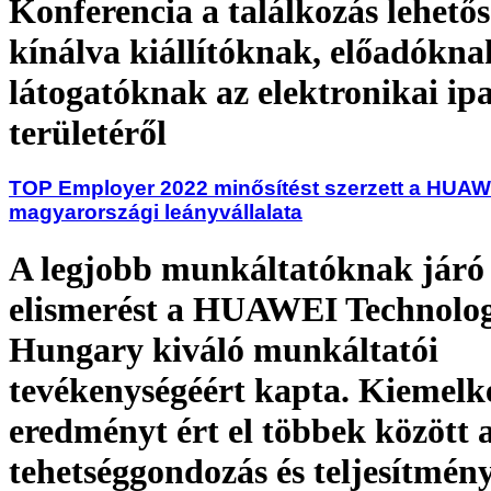
Konferencia a találkozás lehetős
kínálva kiállítóknak, előadókna
látogatóknak az elektronikai i
területéről
TOP Employer 2022 minősítést szerzett a HUAW
magyarországi leányvállalata
A legjobb munkáltatóknak járó
elismerést a HUAWEI Technolog
Hungary kiváló munkáltatói
tevékenységéért kapta. Kiemelk
eredményt ért el többek között 
tehetséggondozás és teljesítmén