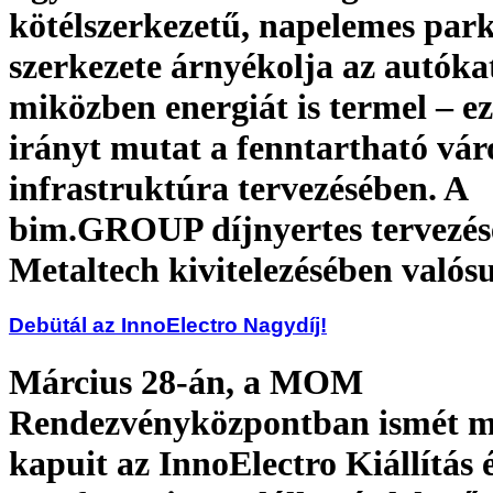
kötélszerkezetű, napelemes par
szerkezete árnyékolja az autóka
miközben energiát is termel – ez
irányt mutat a fenntartható vár
infrastruktúra tervezésében. A
bim.GROUP díjnyertes tervezé
Metaltech kivitelezésében valós
Debütál az InnoElectro Nagydíj!
Március 28-án, a MOM
Rendezvényközpontban ismét m
kapuit az InnoElectro Kiállítás 