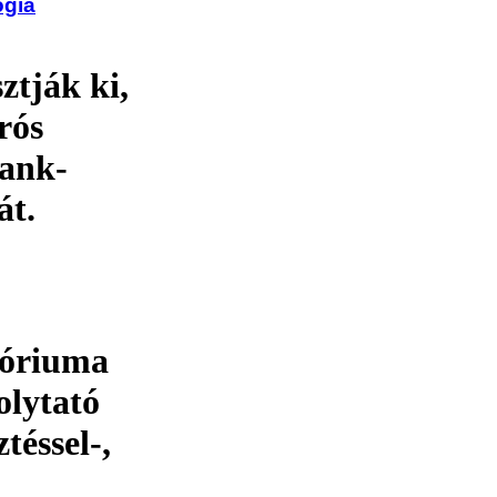
ógia
ztják ki,
rós
rank-
át.
óriuma
olytató
téssel-,