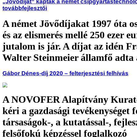
„Jövődíjat” kaptak a német csipgyártástechnol
továbbfejlesztői
A német Jövődíjakat 1997 óta os
és az elismerés mellé 250 ezer eu
jutalom is jár. A díjat az idén F
Walter Steinmeier államfő adta 
Gábor Dénes-díj 2020 – felterjesztési felhívás
A NOVOFER Alapítvány Kurat
kéri a gazdasági tevékenységet f
társaságok-, a kutatással-, fejlesz
felsőfokú képzéssel foglalkozó