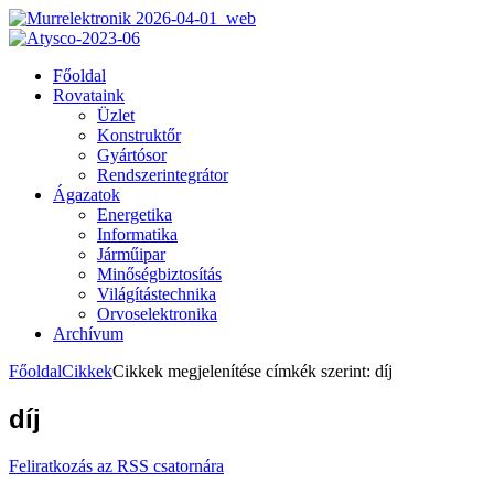
Főoldal
Rovataink
Üzlet
Konstruktőr
Gyártósor
Rendszerintegrátor
Ágazatok
Energetika
Informatika
Járműipar
Minőségbiztosítás
Világítástechnika
Orvoselektronika
Archívum
Főoldal
Cikkek
Cikkek megjelenítése címkék szerint: díj
díj
Feliratkozás az RSS csatornára