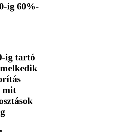
0-ig 60%-
-ig tartó
emelkedik
orítás
 mit
iosztások
og