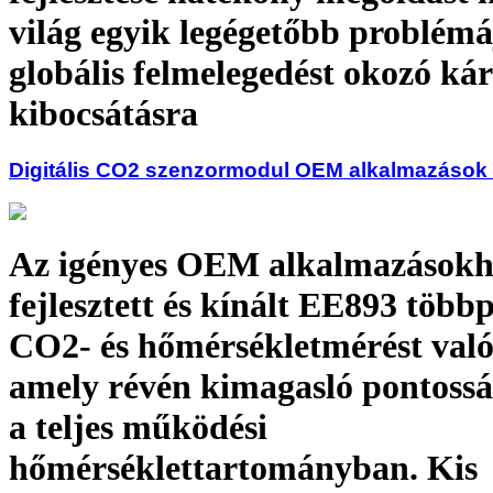
világ egyik legégetőbb problémá
globális felmelegedést okozó ká
kibocsátásra
Digitális CO2 szenzormodul OEM alkalmazások
Az igényes OEM alkalmazásokh
fejlesztett és kínált EE893 több
CO2- és hőmérsékletmérést való
amely révén kimagasló pontossá
a teljes működési
hőmérséklettartományban. Kis