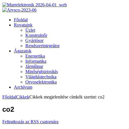
Főoldal
Rovataink
Üzlet
Konstruktőr
Gyártósor
Rendszerintegrátor
Ágazatok
Energetika
Informatika
Járműipar
Minőségbiztosítás
Világítástechnika
Orvoselektronika
Archívum
Főoldal
Cikkek
Cikkek megjelenítése címkék szerint: co2
co2
Feliratkozás az RSS csatornára