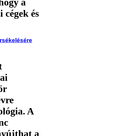
 hogy a
i cégek és
rsékelésére
t
ai
ör
évre
ológia. A
nc
nyújthat a