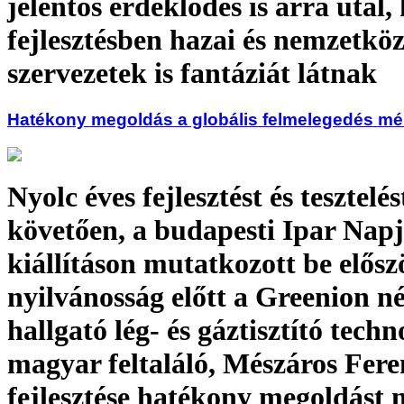
jelentős érdeklődés is arra utal,
fejlesztésben hazai és nemzetköz
szervezetek is fantáziát látnak
Hatékony megoldás a globális felmelegedés mé
Nyolc éves fejlesztést és tesztelés
követően, a budapesti Ipar Napj
kiállításon mutatkozott be elősz
nyilvánosság előtt a Greenion n
hallgató lég- és gáztisztító techn
magyar feltaláló, Mészáros Fere
fejlesztése hatékony megoldást 