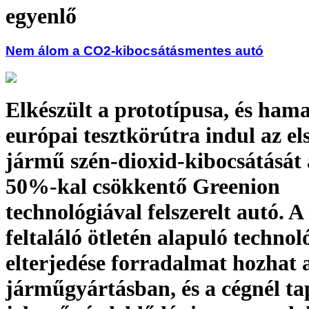
egyenlő
Nem álom a CO2-kibocsátásmentes autó
Elkészült a prototípusa, és ham
európai tesztkörútra indul az els
jármű szén-dioxid-kibocsátását
50%-kal csökkentő Greenion
technológiával felszerelt autó. 
feltaláló ötletén alapuló technol
elterjedése forradalmat hozhat 
járműgyártásban, és a cégnél ta