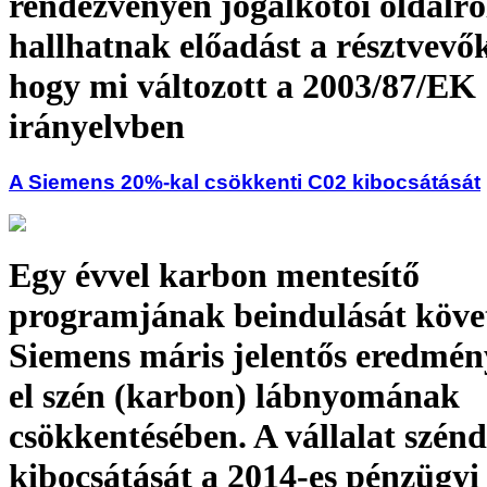
rendezvényen jogalkotói oldalró
hallhatnak előadást a résztvevők
hogy mi változott a 2003/87/EK
irányelvben
A Siemens 20%-kal csökkenti C02 kibocsátását
Egy évvel karbon mentesítő
programjának beindulását köve
Siemens máris jelentős eredmén
el szén (karbon) lábnyomának
csökkentésében. A vállalat szénd
kibocsátását a 2014-es pénzügyi