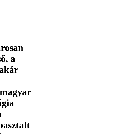
arosan
ő, a
 akár
A magyar
ógia
a
pasztalt