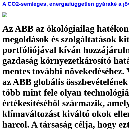
A CO2-semleges, energiafüggetlen gyáraké a jö
Az ABB az ökológiailag hatéko
megoldások és szolgáltatások ki
portfóliójával kíván hozzájáruln
gazdaság környezetkárosító hat
mentes további növekedéséhez. 
az ABB globális összbevételéne
több mint fele olyan technológi
értékesítéséből származik, amel
klímaváltozást kiváltó okok elle
harcol. A társaság célja, hogy ez