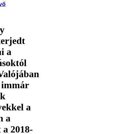
vő
ny
terjedt
i a
ásoktól
Valójában
k immár
ák
yekkel a
n a
t a 2018-