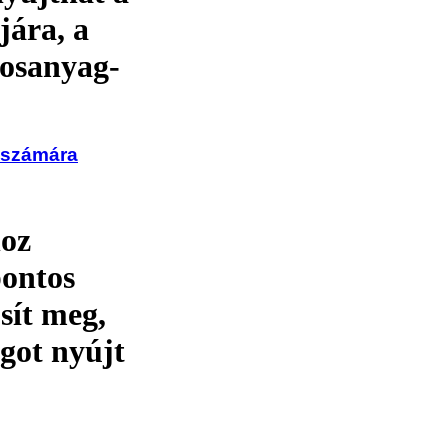
jára, a
rosanyag-
 számára
oz
pontos
sít meg,
got nyújt