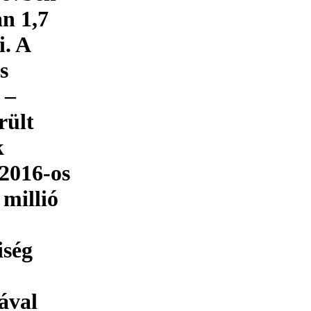
an 1,7
i. A
s
 –
rült
k
 2016-os
 millió
iség
ával