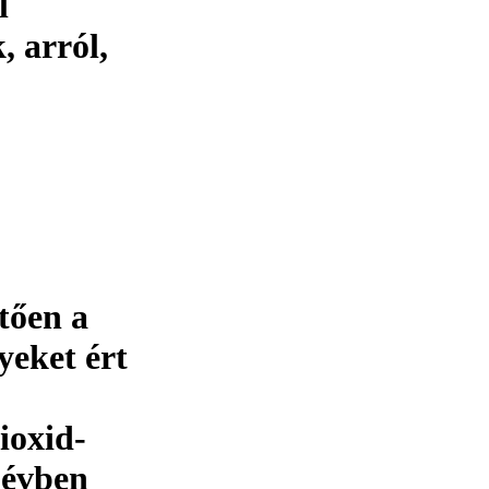
l
, arról,
tően a
yeket ért
ioxid-
 évben