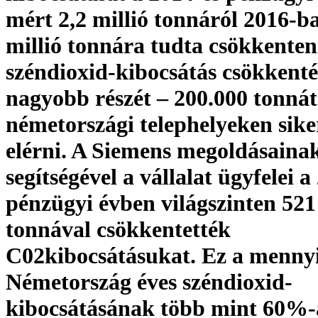
mért 2,2 millió tonnáról 2016-b
millió tonnára tudta csökkenten
széndioxid-kibocsátás csökkenté
nagyobb részét – 200.000 tonnát
németországi telephelyeken sike
elérni. A Siemens megoldásaina
segítségével a vállalat ügyfelei a
pénzügyi évben világszinten 521
tonnával csökkentették
C02kibocsátásukat. Ez a menny
Németország éves széndioxid-
kibocsátásának több mint 60%-