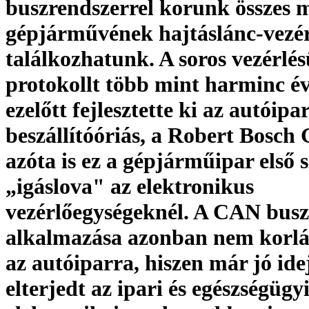
buszrendszerrel korunk összes 
gépjárművének hajtáslánc-vezé
találkozhatunk. A soros vezérl
protokollt több mint harminc év
ezelőtt fejlesztette ki az autóipar
beszállítóóriás, a Robert Bosch
azóta is ez a gépjárműipar első
„igáslova" az elektronikus
vezérlőegységeknél. A CAN busz
alkalmazása azonban nem korlá
az autóiparra, hiszen már jó ide
elterjedt az ipari és egészségügy