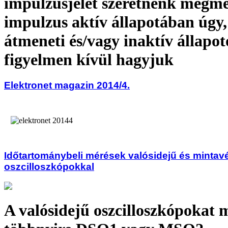
impulzusjelet szeretnénk megmé
impulzus aktív állapotában úgy,
átmeneti és/vagy inaktív állapo
figyelmen kívül hagyjuk
Elektronet magazin 2014/4.
Időtartománybeli mérések valósidejű és mintav
oszcilloszkópokkal
A valósidejű oszcilloszkópokat