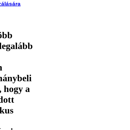
zálására
több
legalább
n
mánybeli
, hogy a
dott
ikus