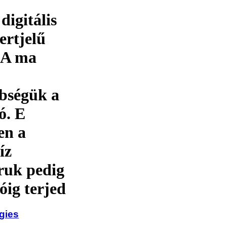
digitális
ertjelű
. A ma
bségük a
ó. E
en a
íz
ruk pedig
óig terjed
gies