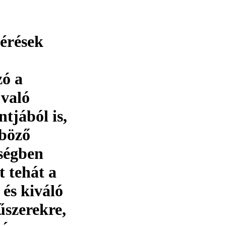
mérések
ó a
 való
tjából is,
nböző
ségben
 tehát a
és kiváló
szerekre,