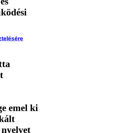
és
űködési
telésére
tta
t
ge emel ki
kált
 nyelvet