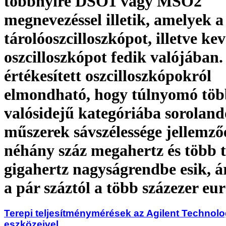
többnyire DSO1 vagy MSO2
megnevezéssel illetik, amelyek a 
tárolóoszcilloszkópot, illetve kev
oszcilloszkópot fedik valójában
értékesített oszcilloszkópokról
elmondható, hogy túlnyomó töb
valósidejű kategóriába soroland
műszerek sávszélessége jellemző
néhány száz megahertz és több t
gigahertz nagyságrendbe esik, á
a pár száztól a több százezer eur
Terepi teljesítménymérések az Agilent Technolo
eszközeivel