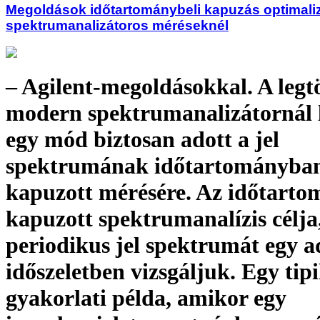
Megoldások időtartománybeli kapuzás optimali
spektrumanalizátoros méréseknél
– Agilent-megoldásokkal. A leg
modern spektrumanalizátornál 
egy mód biztosan adott a jel
spektrumának időtartományba
kapuzott mérésére. Az időtarto
kapuzott spektrumanalízis célja
periodikus jel spektrumát egy a
időszeletben vizsgáljuk. Egy tip
gyakorlati példa, amikor egy