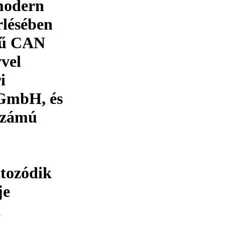
modern
rlésében
ésű CAN
vel
i
 GmbH, és
 számú
tozódik
je
i