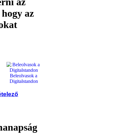
rni az
 hogy az
tokat
Beleolvasok a
Digitalstandon
ételező
 manapság