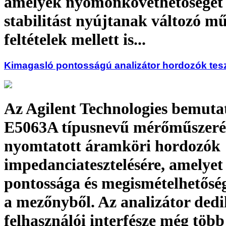
amelyek nyomonkövethetőséget 
stabilitást nyújtanak változó m
feltételek mellett is...
Kimagasló pontosságú analizátor hordozók tesz
Az Agilent Technologies bemuta
E5063A típusnevű mérőműszeré
nyomtatott áramköri hordozók
impedanciatesztelésére, amelyet
pontossága és megismételhetősé
a mezőnyből. Az analizátor dedi
felhasználói interfésze még több