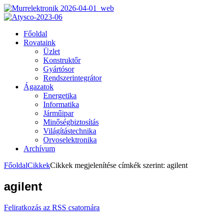
Főoldal
Rovataink
Üzlet
Konstruktőr
Gyártósor
Rendszerintegrátor
Ágazatok
Energetika
Informatika
Járműipar
Minőségbiztosítás
Világítástechnika
Orvoselektronika
Archívum
Főoldal
Cikkek
Cikkek megjelenítése címkék szerint: agilent
agilent
Feliratkozás az RSS csatornára