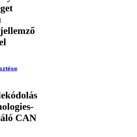
get
ú
 jellemző
el
sztése
dekódolás
ologies-
eráló CAN