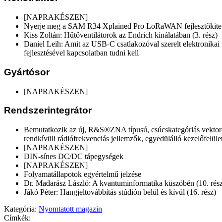
[NAPRAKÉSZEN]
Nyerje meg a SAM R34 Xplained Pro LoRaWAN fejlesztőkite
Kiss Zoltán: Hűtőventilátorok az Endrich kínálatában (3. rész)
Daniel Leih: Amit az USB-C csatlakozóval szerelt elektronikai
fejlesztésével kapcsolatban tudni kell
Gyártósor
[NAPRAKÉSZEN]
Rendszerintegrátor
Bemutatkozik az új, R&S®ZNA típusú, csúcskategóriás vektor-
rendkívüli rádiófrekvenciás jellemzők, egyedülálló kezelőfelület
[NAPRAKÉSZEN]
DIN-sínes DC/DC tápegységek
[NAPRAKÉSZEN]
Folyamatállapotok egyértelmű jelzése
Dr. Madarász László: A kvantuminformatika küszöbén (10. rés
Jákó Péter: Hangjeltovábbítás stúdión belül és kívül (16. rész)
Kategória:
Nyomtatott magazin
Címkék: