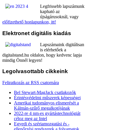
Legfrissebb lapszámunk
kapható az
újságárusoknál, vagy
előfizethető honlapunkon, itt!
Elektronet
digitális kiadás
Lapszámaink digitálisan
is elérhetőek a
digitalstand.hu oldalon, hogy kedvenc lapja
mindig Önnél legyen!
Legolvasottabb
cikkeink
Feliratkozás az RSS csatornára
Bel Stewart-MagJack csatlakozók
Érintésvédelmi műszerek képességei
Amerikai tudományos elismerését a
Kálmán-szűrő megalkotójának
2022-re 4 nm-es gyártástechnológiát
céloz meg az Intel
Egyedi és szériamozgatási és -
ellenőrzési rendszerek a folyamatok