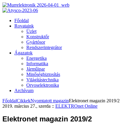
Főoldal
Rovataink
Üzlet
Konstruktőr
Gyártósor
Rendszerintegrátor
Ágazatok
Energetika
Informatika
Járműipar
Minőségbiztosítás
Világítástechnika
Orvoselektronika
Archívum
Főoldal
Cikkek
Nyomtatott magazin
Elektronet magazin 2019/2
2019. március 27., szerda
::
ELEKTROnet Online
Elektronet magazin 2019/2