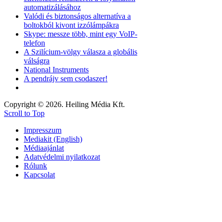
automatizálásához
Valódi és biztonságos alternatíva a
boltokból kivont izzólámpákra
Skype: messze több, mint egy VoIP-
telefon
A Szilícium-völgy válasza a globális
válságra
National Instruments
A pendrájv sem csodaszer!
Copyright © 2026. Heiling Média Kft.
Scroll to Top
Impresszum
Mediakit (English)
Médiaajánlat
Adatvédelmi nyilatkozat
Rólunk
Kapcsolat