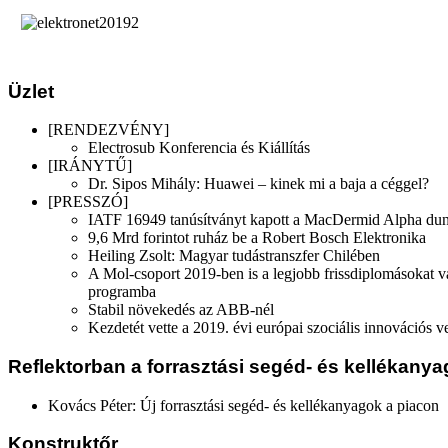
Üzlet
[RENDEZVÉNY]
Electrosub Konferencia és Kiállítás
[IRÁNYTŰ]
Dr. Sipos Mihály: Huawei – kinek mi a baja a céggel?
[PRESSZÓ]
IATF 16949 tanúsítványt kapott a MacDermid Alpha duna
9,6 Mrd forintot ruház be a Robert Bosch Elektronika
Heiling Zsolt: Magyar tudástranszfer Chilében
A Mol-csoport 2019-ben is a legjobb frissdiplomásokat
programba
Stabil növekedés az ABB-nél
Kezdetét vette a 2019. évi európai szociális innovációs 
Reflektorban a forrasztási segéd- és kellékany
Kovács Péter: Új forrasztási segéd- és kellékanyagok a piacon
Konstruktőr