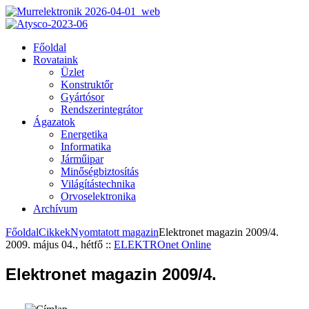
Főoldal
Rovataink
Üzlet
Konstruktőr
Gyártósor
Rendszerintegrátor
Ágazatok
Energetika
Informatika
Járműipar
Minőségbiztosítás
Világítástechnika
Orvoselektronika
Archívum
Főoldal
Cikkek
Nyomtatott magazin
Elektronet magazin 2009/4.
2009. május 04., hétfő
::
ELEKTROnet Online
Elektronet magazin 2009/4.