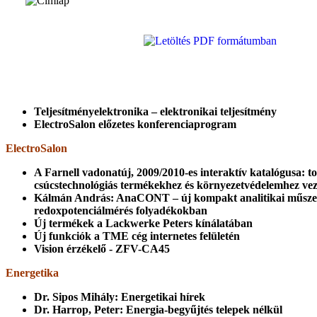
Teljesítményelektronika – elektronikai teljesítmény
ElectroSalon előzetes konferenciaprogram
ElectroSalon
A Farnell vadonatúj, 2009/2010-es interaktív katalógusa: t
csúcstechnológiás termékekhez és környezetvédelemhez vez
Kálmán András: AnaCONT – új kompakt analitikai műsze
redoxpotenciálmérés folyadékokban
Új termékek a Lackwerke Peters kínálatában
Új funkciók a TME cég internetes felületén
Vision érzékelő - ZFV-CA45
Energetika
Dr. Sipos Mihály: Energetikai hírek
Dr. Harrop, Peter: Energia-begyűjtés telepek nélkül