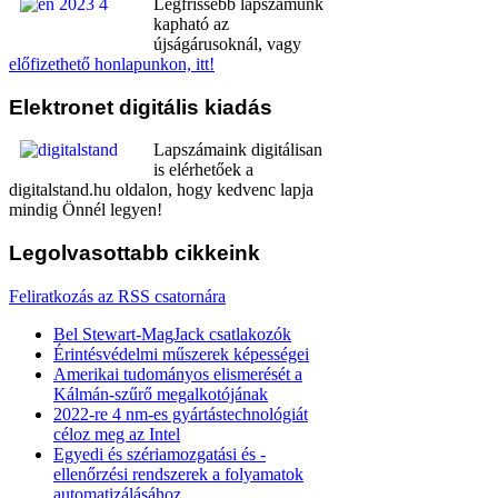
Legfrissebb lapszámunk
kapható az
újságárusoknál, vagy
előfizethető honlapunkon, itt!
Elektronet
digitális kiadás
Lapszámaink digitálisan
is elérhetőek a
digitalstand.hu oldalon, hogy kedvenc lapja
mindig Önnél legyen!
Legolvasottabb
cikkeink
Feliratkozás az RSS csatornára
Bel Stewart-MagJack csatlakozók
Érintésvédelmi műszerek képességei
Amerikai tudományos elismerését a
Kálmán-szűrő megalkotójának
2022-re 4 nm-es gyártástechnológiát
céloz meg az Intel
Egyedi és szériamozgatási és -
ellenőrzési rendszerek a folyamatok
automatizálásához