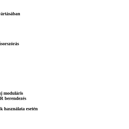
yártásában
űsorszórás
új moduláris
DDR berendezés
k használata esetén