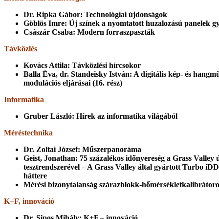
Dr. Ripka Gábor: Technológiai újdonságok
Göblös Imre: Új színek a nyomtatott huzalozású panelek g
Császár Csaba: Modern forraszpaszták
Távközlés
Kovács Attila: Távközlési hírcsokor
Balla Éva, dr. Standeisky István: A digitális kép- és hangm
modulációs eljárásai (16. rész)
Informatika
Gruber László: Hírek az informatika világából
Méréstechnika
Dr. Zoltai József: Műszerpanoráma
Geist, Jonathan: 75 százalékos időnyereség a Grass Valley 
tesztrendszerével – A Grass Valley által gyártott Turbo i
háttere
Mérési bizonytalanság szárazblokk-hőmérsékletkalibrátoro
K+F, innováció
Dr. Sipos Mihály: K+F – innováció