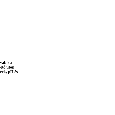
ovább a
ető úton
rek, pH és