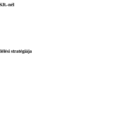
ft.-nél
élési stratégiája