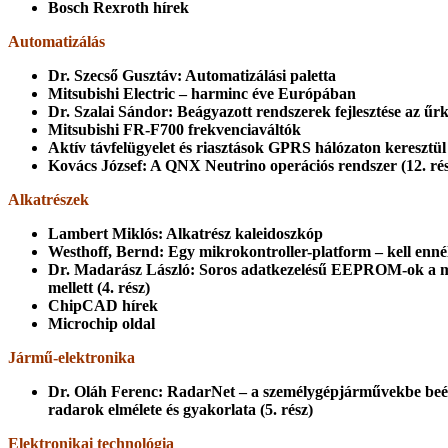
Bosch Rexroth hírek
Automatizálás
Dr. Szecső Gusztáv: Automatizálási paletta
Mitsubishi Electric – harminc éve Európában
Dr. Szalai Sándor: Beágyazott rendszerek fejlesztése az űrk
Mitsubishi FR-F700 frekvenciaváltók
Aktív távfelügyelet és riasztások GPRS hálózaton keresztül
Kovács József: A QNX Neutrino operációs rendszer (12. rés
Alkatrészek
Lambert Miklós: Alkatrész kaleidoszkóp
Westhoff, Bernd: Egy mikrokontroller-platform – kell enné
Dr. Madarász László: Soros adatkezelésű EEPROM-ok a m
mellett (4. rész)
ChipCAD hírek
Microchip oldal
Jármű-elektronika
Dr. Oláh Ferenc: RadarNet – a személygépjárművekbe beépí
radarok elmélete és gyakorlata (5. rész)
Elektronikai technológia