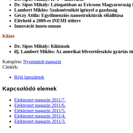
Dr. Sipos Mihály: Látogatóban az Ericsson Magyarország K
Lambert Miklós: Szakmérnököt igényel a gazdaság
Géczy Attila: Egydimenziós nanostruktúrák előállítása
Elérhető a 2009-es iNEMI útiterv
Innováció innen-onnan
Kilátó
Dr. Sipos Mihály: Kilátások
ifj. Lambert Miklós: Az amerikai félvezetőeszköz gyártás túl
Kategória:
Nyomtatott magazin
Címkék:
Régi lapszámok
Kapcsolódó elemek
Elektronet magazin 2011/7.
Elektronet magazin 2011/6.
Elektronet magazin 2011/5.
Elektronet magazin 2011/4.
Elektronet magazin 2011/3.