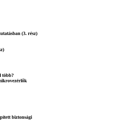
utatásban (3. rész)
z)
l több?
ikrovezérlők
tett biztonsági