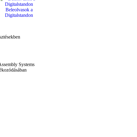
Beleolvasok a
Digitalstandon
esztésekben
Assembly Systems
ájékozódásában