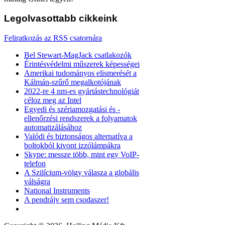
Legolvasottabb
cikkeink
Feliratkozás az RSS csatornára
Bel Stewart-MagJack csatlakozók
Érintésvédelmi műszerek képességei
Amerikai tudományos elismerését a
Kálmán-szűrő megalkotójának
2022-re 4 nm-es gyártástechnológiát
céloz meg az Intel
Egyedi és szériamozgatási és -
ellenőrzési rendszerek a folyamatok
automatizálásához
Valódi és biztonságos alternatíva a
boltokból kivont izzólámpákra
Skype: messze több, mint egy VoIP-
telefon
A Szilícium-völgy válasza a globális
válságra
National Instruments
A pendrájv sem csodaszer!