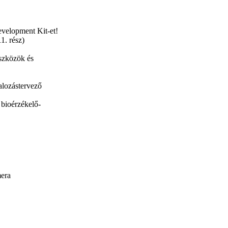
velopment Kit-et!
1. rész)
szközök és
alozástervező
bioérzékelő-
mera