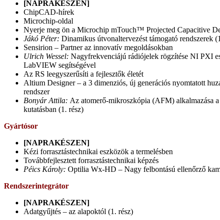
[NAPRAKÉSZEN]
ChipCAD-hírek
Microchip-oldal
Nyerje meg ön a Microchip mTouch™ Projected Capacitive De
Jákó Péter:
Dinamikus útvonaltervezést támogató rendszerek (1
Sensirion – Partner az innovatív megoldásokban
Ulrich Wessel:
Nagyfrekvenciájú rádiójelek rögzítése NI PXI e
LabVIEW segítségével
Az RS leegyszerűsíti a fejlesztők életét
Altium Designer – a 3 dimenziós, új generációs nyomtatott huz
rendszer
Bonyár Attila:
Az atomerő-mikroszkópia (AFM) alkalmazása a 
kutatásban (1. rész)
Gyártósor
[NAPRAKÉSZEN]
Kézi forrasztástechnikai eszközök a termelésben
Továbbfejlesztett forrasztástechnikai képzés
Péics Károly:
Optilia Wx-HD – Nagy felbontású ellenőrző ka
Rendszerintegrátor
[NAPRAKÉSZEN]
Adatgyűjtés – az alapoktól (1. rész)