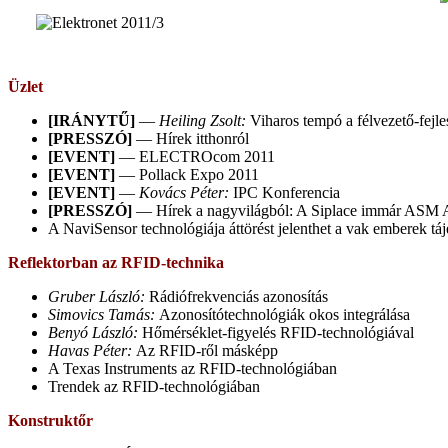
Üzlet
[IRÁNYTŰ]
—
Heiling Zsolt:
Viharos tempó a félvezető-fejl
[PRESSZÓ]
— Hírek itthonról
[EVENT]
— ELECTROcom 2011
[EVENT]
— Pollack Expo 2011
[EVENT]
—
Kovács Péter:
IPC Konferencia
[PRESSZÓ]
— Hírek a nagyvilágból: A Siplace immár ASM 
A NaviSensor technológiája áttörést jelenthet a vak emberek t
Reflektorban az RFID-technika
Gruber László:
Rádiófrekvenciás azonosítás
Simovics Tamás:
Azonosítótechnológiák okos integrálása
Benyó László:
Hőmérséklet-figyelés RFID-technológiával
Havas Péter:
Az RFID-ről másképp
A Texas Instruments az RFID-technológiában
Trendek az RFID-technológiában
Konstruktőr