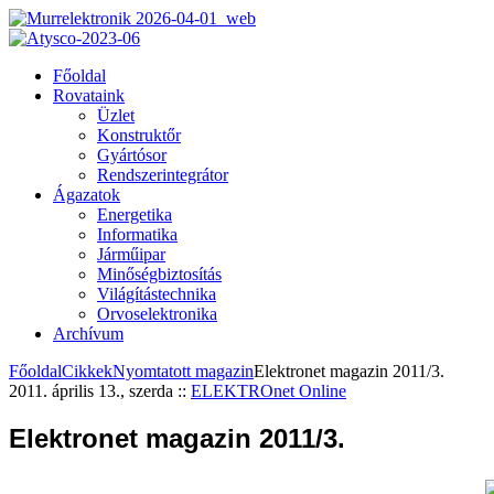
Főoldal
Rovataink
Üzlet
Konstruktőr
Gyártósor
Rendszerintegrátor
Ágazatok
Energetika
Informatika
Járműipar
Minőségbiztosítás
Világítástechnika
Orvoselektronika
Archívum
Főoldal
Cikkek
Nyomtatott magazin
Elektronet magazin 2011/3.
2011. április 13., szerda
::
ELEKTROnet Online
Elektronet magazin 2011/3.