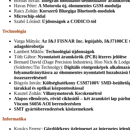
Borbás István:
Integrált modulátor-demodulátor áramkörök 
Havas Péter:
A Motorola új, ólommentes GSM-modulja
Raics Zoltán:
Korszerű Bluegiga Bluetooth-modulok
Microchip-oldal
Szabó Lóránd:
Újdonságok a CODICO-tól
Technológia
Varga Mátyás:
Az I&J FISNAR Inc. legújabb, I&J7100CE tí
adagolórobotja
Lambert Miklós:
Technológiai újdonságok
Tóth Gábor:
Nyomtatott áramkörök (PCB) lézeres jelölése
Bernard David (Dage Precision Industries), Hoo Nick & Lodg
(Soldertec/Tin Technolgy):
Digitális röntgenképek alkalmazá
folyamatirányításra az ólommentes nyomtatott huzalozású
összeszerelésénél
Bögyös István:
Költséghatékony CSM7100V SMD-beültetőgép
tárakkal és optikai központosítással
Kasztel Zoltán:
Villanymotorok Kecskemétrol
Alapos ellenőrzés, rövid ciklusidő – két áramköri lap párh
Viscom S6056 AOI berendezésben
SMT gyártóberendezések kisüzemeknek
Informatika
Kovács Ferenc:
Gördülékeny üzletmenet az internetes jelenl