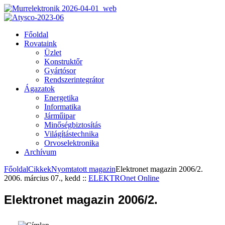
Főoldal
Rovataink
Üzlet
Konstruktőr
Gyártósor
Rendszerintegrátor
Ágazatok
Energetika
Informatika
Járműipar
Minőségbiztosítás
Világítástechnika
Orvoselektronika
Archívum
Főoldal
Cikkek
Nyomtatott magazin
Elektronet magazin 2006/2.
2006. március 07., kedd
::
ELEKTROnet Online
Elektronet magazin 2006/2.