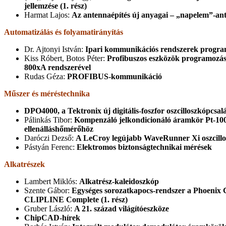
jellemzése (1. rész)
Harmat Lajos:
Az antennaépítés új anyagai – „napelem”-an
Automatizálás és folyamatirányítás
Dr. Ajtonyi István:
Ipari kommunikációs rendszerek program
Kiss Róbert, Botos Péter:
Profibuszos eszközök programozá
800xA rendszerével
Rudas Géza:
PROFIBUS-kommunikáció
Műszer és méréstechnika
DPO4000, a Tektronix új digitális-foszfor oszcilloszkópcsal
Pálinkás Tibor:
Kompenzáló jelkondicionáló áramkör Pt-10
ellenálláshőmérőhöz
Daróczi Dezső:
A LeCroy legújabb WaveRunner Xi oszcillo
Pástyán Ferenc:
Elektromos biztonságtechnikai mérések
Alkatrészek
Lambert Miklós:
Alkatrész-kaleidoszkóp
Szente Gábor:
Egységes sorozatkapocs-rendszer a Phoenix C
CLIPLINE Complete (1. rész)
Gruber László:
A 21. század világítóeszköze
ChipCAD-hírek