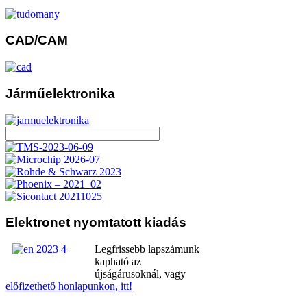
CAD/CAM
Járműelektronika
Elektronet
nyomtatott kiadás
Legfrissebb lapszámunk
kapható az
újságárusoknál, vagy
előfizethető honlapunkon, itt!