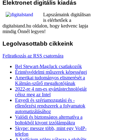
Elektronet
digitális kiadás
Lapszámaink digitálisan
is elérhetőek a
digitalstand.hu oldalon, hogy kedvenc lapja
mindig Önnél legyen!
Legolvasottabb
cikkeink
Feliratkozás az RSS csatornára
Bel Stewart-MagJack csatlakozók
Érintésvédelmi műszerek képességei
Amerikai tudományos elismerését a
Kálmán-szűrő megalkotójának
2022-re 4 nm-es gyártástechnológiát
céloz meg az Intel
Egyedi és szériamozgatási és -
ellenőrzési rendszerek a folyamatok
automatizálásához
Valódi és biztonságos alternatíva a
boltokból kivont izzólámpákra
Skype: messze több, mint egy VoIP-
telefon
A Szilícium-völgy válasza a globális