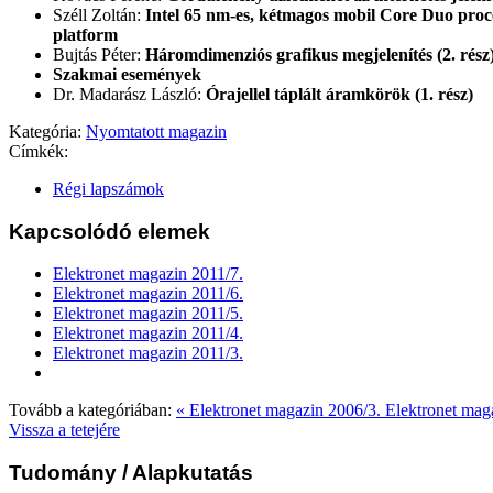
Széll Zoltán:
Intel 65 nm-es, kétmagos mobil Core Duo proc
platform
Bujtás Péter:
Háromdimenziós grafikus megjelenítés (2. rész
Szakmai események
Dr. Madarász László:
Órajellel táplált áramkörök (1. rész)
Kategória:
Nyomtatott magazin
Címkék:
Régi lapszámok
Kapcsolódó elemek
Elektronet magazin 2011/7.
Elektronet magazin 2011/6.
Elektronet magazin 2011/5.
Elektronet magazin 2011/4.
Elektronet magazin 2011/3.
Tovább a kategóriában:
« Elektronet magazin 2006/3.
Elektronet mag
Vissza a tetejére
Tudomány
/ Alapkutatás