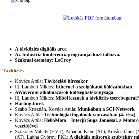
A távközlés digitális arca
Az Industria konferenciaprogramjai közt tallózva.
Szakmai esemény: LeCroy
Távközlés
Kovács Attila:
Távközlési hírcsokor
Ifj. Lambert Miklós:
Ethernet a szolgáltatói hálózatokban
AWavecom-alkalmazások költséghatékonysága
Ifj. Lambert Miklós:
Miből lesznek a távközlés cserebogarai?
Harting-hírek
Szabó Krisztián, Kovács Attila:
Munkában a SCI-Network
Kovács Attila:
Technológiai fogalmak vonzásában (4. rész)
Kovács Attila:
HelloMoto – Interjú Suga Jánossal, a Motor
vezetőjével
Szokolay Mihály (HVT), Amadou Kane (AT), Kovács János (
(AT), Lajtha György, PKI.:
A digitális műsorok szubjektív 