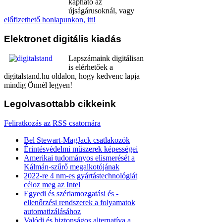
kapható az
újságárusoknál, vagy
előfizethető honlapunkon, itt!
Elektronet
digitális kiadás
Lapszámaink digitálisan
is elérhetőek a
digitalstand.hu oldalon, hogy kedvenc lapja
mindig Önnél legyen!
Legolvasottabb
cikkeink
Feliratkozás az RSS csatornára
Bel Stewart-MagJack csatlakozók
Érintésvédelmi műszerek képességei
Amerikai tudományos elismerését a
Kálmán-szűrő megalkotójának
2022-re 4 nm-es gyártástechnológiát
céloz meg az Intel
Egyedi és szériamozgatási és -
ellenőrzési rendszerek a folyamatok
automatizálásához
Valódi és biztonságos alternatíva a