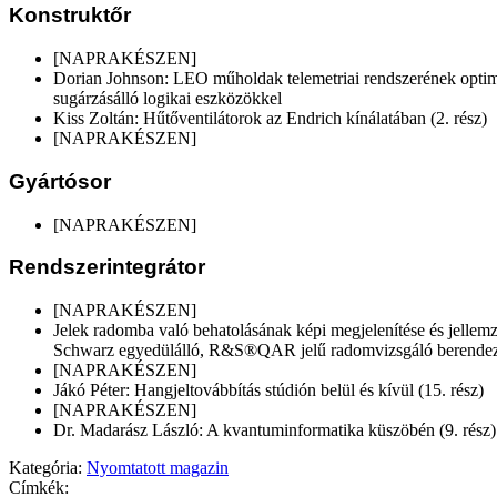
Konstruktőr
[NAPRAKÉSZEN]
Dorian Johnson: LEO műholdak telemetriai rendszerének optima
sugárzásálló logikai eszközökkel
Kiss Zoltán: Hűtőventilátorok az Endrich kínálatában (2. rész)
[NAPRAKÉSZEN]
Gyártósor
[NAPRAKÉSZEN]
Rendszerintegrátor
[NAPRAKÉSZEN]
Jelek radomba való behatolásának képi megjelenítése és jelle
Schwarz egyedülálló, R&S®QAR jelű radomvizsgáló berendez
[NAPRAKÉSZEN]
Jákó Péter: Hangjeltovábbítás stúdión belül és kívül (15. rész)
[NAPRAKÉSZEN]
Dr. Madarász László: A kvantuminformatika küszöbén (9. rész)
Kategória:
Nyomtatott magazin
Címkék: