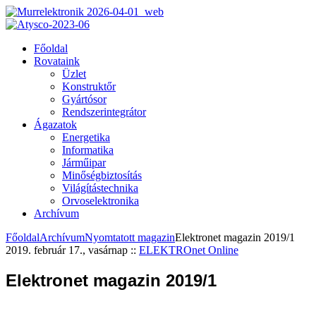
Főoldal
Rovataink
Üzlet
Konstruktőr
Gyártósor
Rendszerintegrátor
Ágazatok
Energetika
Informatika
Járműipar
Minőségbiztosítás
Világítástechnika
Orvoselektronika
Archívum
Főoldal
Archívum
Nyomtatott magazin
Elektronet magazin 2019/1
2019. február 17., vasárnap
::
ELEKTROnet Online
Elektronet magazin 2019/1