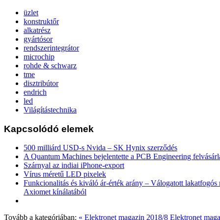
üzlet
konstruktőr
alkatrész
gyártósor
rendszerintegrátor
microchip
rohde & schwarz
tme
disztribútor
endrich
led
Világítástechnika
Kapcsolódó elemek
500 milliárd USD-s Nvida – SK Hynix szerződés
A Quantum Machines bejelentette a PCB Engineering felvásárl
Szárnyal az indiai iPhone-export
Vírus méretű LED pixelek
Funkcionalitás és kiváló ár-érték arány – Válogatott lakatfogó
Axiomet kínálatából
Tovább a kategóriában:
« Elektronet magazin 2018/8
Elektronet maga