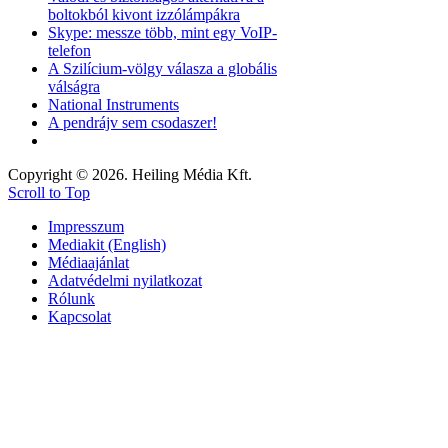
boltokból kivont izzólámpákra
Skype: messze több, mint egy VoIP-
telefon
A Szilícium-völgy válasza a globális
válságra
National Instruments
A pendrájv sem csodaszer!
Copyright © 2026. Heiling Média Kft.
Scroll to Top
Impresszum
Mediakit (English)
Médiaajánlat
Adatvédelmi nyilatkozat
Rólunk
Kapcsolat