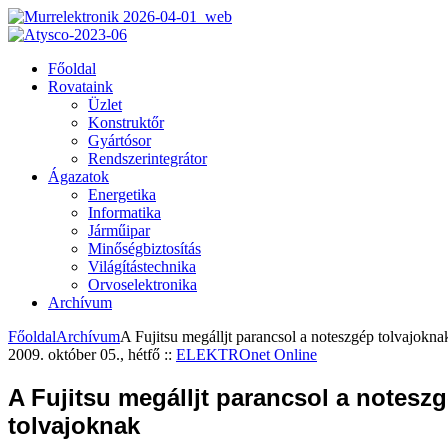
Főoldal
Rovataink
Üzlet
Konstruktőr
Gyártósor
Rendszerintegrátor
Ágazatok
Energetika
Informatika
Járműipar
Minőségbiztosítás
Világítástechnika
Orvoselektronika
Archívum
Főoldal
Archívum
A Fujitsu megálljt parancsol a noteszgép tolvajokna
2009. október 05., hétfő
::
ELEKTROnet Online
A Fujitsu megálljt parancsol a notesz
tolvajoknak