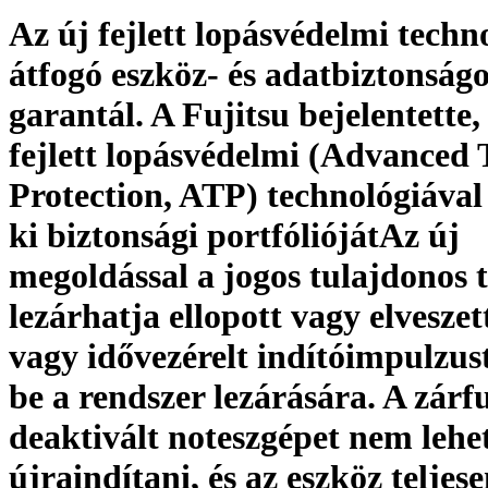
Az új fejlett lopásvédelmi techn
átfogó eszköz- és adatbiztonságo
garantál. A Fujitsu bejelentette
fejlett lopásvédelmi (Advanced 
Protection, ATP) technológiával 
ki biztonsági portfóliójátAz új
megoldással a jogos tulajdonos t
lezárhatja ellopott vagy elveszet
vagy idővezérelt indítóimpulzust
be a rendszer lezárására. A zárf
deaktivált noteszgépet nem lehe
újraindítani, és az eszköz teljes