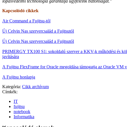
lopásvédelmi technológia garantálja ügyfeleink biztonságát."
Kapcsolódó cikkek
Air Command a Fujitsu-tól
Új Celvin Nas szervercsalád a Fujitsutól
Új Celvin Nas szervercsalád a Fujitsutól
PRIMERGY TX100 S1: sokoldalú szerver a KKV-k működési és köl
javítására
A Fujitsu FlexFrame for Oracle megoldása támogatja az Oracle VM vi
A Fujitsu honlapja
Kategória:
Cikk archívum
Címkék:
IT
fujitsu
notebook
Informatika