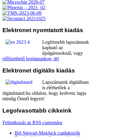
Elektronet
nyomtatott kiadás
Legfrissebb lapszámunk
kapható az
újságárusoknál, vagy
előfizethető honlapunkon, itt!
Elektronet
digitális kiadás
Lapszámaink digitálisan
is elérhetőek a
digitalstand.hu oldalon, hogy kedvenc lapja
mindig Önnél legyen!
Legolvasottabb
cikkeink
Feliratkozás az RSS csatornára
Bel Stewart-MagJack csatlakozók