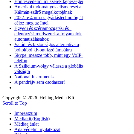
Érintésvédelmi műszerek képességei
Amerikai tudományos elismerését a
Kálmán-szűrő megalkotójának
2022-re 4 nm-es gyártástechnológiát
céloz meg az Intel
Egyedi és szériamozgatási és -
ellenőrzési rendszerek a folyamatok
automatizálásához
Valódi és biztonságos alternatíva a
boltokból kivont izzólámpákra
Skype: messze több, mint egy VoIP-
telefon
A Szilícium-völgy válasza a globális
válságra
National Instruments
A pendrájv sem csodaszer!
Copyright © 2026. Heiling Média Kft.
Scroll to Top
Impresszum
Mediakit (English)
Médiaajánlat
Adatvédelmi nyilatkozat