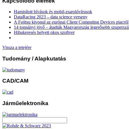
Kapcsolódó elemek
Hamisított hívások és mobil-zsarolóvírusok
DataRacing 2023 – data science verseny
A Fujitsu kivonul az európai Client Computing Devices piacról
14 tonnányi jövő – átadták Magyarország legerősebb szupersz
Hibakeresés helyett okos szoftver
Vissza a tetejére
Tudomány
/ Alapkutatás
CAD/CAM
Járműelektronika