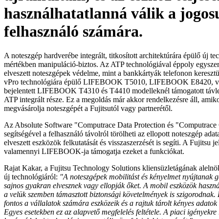
használhatatlanná válik a jogos
felhasználó számára.
A noteszgép hardverébe integrált, titkosított architektúrára épülő új te
mértékben manipuláció-biztos. Az ATP technológiával éppoly egyszer
elveszett noteszgépek védelme, mint a bankkártyák telefonon keresztüli
vPro technológiára épülő LIFEBOOK T5010, LIFEBOOK E8420, va
bejelentett LIFEBOOK T4310 és T4410 modelleknél támogatott távlez
ATP integrált része. Ez a megoldás már akkor rendelkezésre áll, amiko
megvásárolja noteszgépét a Fujitsutól vagy partnerétől.
Az Absolute Software "Computrace Data Protection és "Computrace
segítségével a felhasználó távolról törölheti az ellopott noteszgép adat
elveszett eszközök felkutatását és visszaszerzését is segíti. A Fujitsu j
valamennyi LIFEBOOK-ja támogatja ezeket a funkciókat.
Rajat Kakar, a Fujitsu Technology Solutions kliensüzletágának alelnök
új technológiáról:
"A noteszgépek mobilitást és kényelmet nyújtanak 
sajnos gyakran elvesznek vagy ellopják őket. A mobil eszközök haszná
a velük szemben támasztott biztonsági követelmények is szigorodnak. 
fontos a vállalatok számára eszközeik és a rajtuk tárolt kényes adato
Egyes esetekben ez az alapvető megfelelés feltétele. A piaci igényekre r