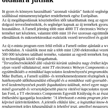
Itt gyors és könnyen használható "azonnali vásárlás" funkció segítsé
szállítással mintamennyiségeket rendelhetnek egész Európában.
Az új megállapodásnak köszönhetően időt takaríthatnak meg az egyre
dolgozó tervezőmérnökök, és segítséget kapnak az új termékek gyor
hozatalához. A Farnell jelenleg több mint 4000 TT electronics Wel
terméket tart készleten, valamint több mint 10 éve szorosan együttműk
ellenállások és mikroelektronikai eszközök vezető tervezőivel és gyárt
Az új e-minta program ezen felül erősíti a Farnell online ajánlatát a 
weboldalon. A vásárlók most már a több mint 1200 elektronikai vezet
500 000 készleten található terméke, valamint az egyedi termékek fo
új technológiák közül válogathatnak.
"Tervezőmérnökökből álló vásárlói körünk számára nagy értéket képv
olyan vezető vállalataival, mint TT electronics Welwyn Components c
együttműködés a mintákkal kapcsolatos kezdeményezési programokb
Mike Buffam, a Farnell szállító- és termékmenedzsment részlegének i
hatékonyabb időkihasználást elősegítő és a mintákhoz való gyorsabb 
tevő kezdeményezések pozitív fogadtatásra találnak, mivel egyre nag
minél gyorsabb és versenyképesebb piacra vitelével kapcsolatos nyo
Ian Ford, a TT electronics Components Egyesült Királyság és az észa
értékesítési igazgatója hozzátette:
"A létrehozott e-minta program jelen
képvisel üzletvitelünkben. A jelentős ellátási lánc, a logisztikai know
rendszereinek teljes kihasználását is lehetővé teszi, amellyel meggyors