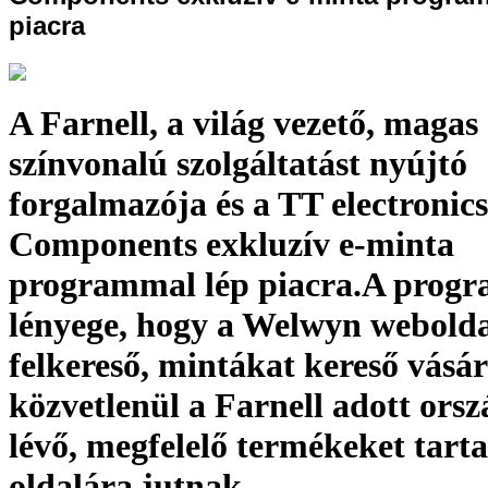
piacra
A Farnell, a világ vezető, magas
színvonalú szolgáltatást nyújtó
forgalmazója és a TT electroni
Components exkluzív e-minta
programmal lép piacra.A prog
lényege, hogy a Welwyn webolda
felkereső, mintákat kereső vásá
közvetlenül a Farnell adott ors
lévő, megfelelő termékeket tart
oldalára jutnak