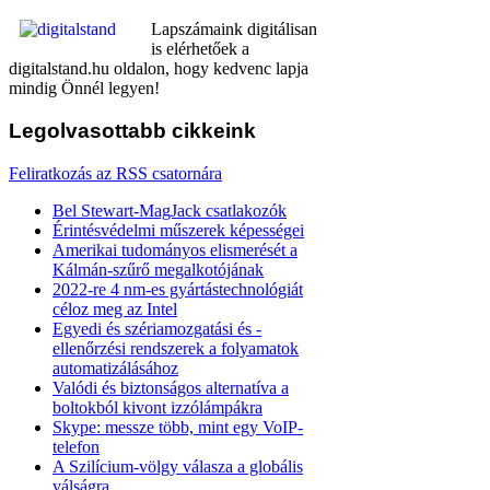
Lapszámaink digitálisan
is elérhetőek a
digitalstand.hu oldalon, hogy kedvenc lapja
mindig Önnél legyen!
Legolvasottabb
cikkeink
Feliratkozás az RSS csatornára
Bel Stewart-MagJack csatlakozók
Érintésvédelmi műszerek képességei
Amerikai tudományos elismerését a
Kálmán-szűrő megalkotójának
2022-re 4 nm-es gyártástechnológiát
céloz meg az Intel
Egyedi és szériamozgatási és -
ellenőrzési rendszerek a folyamatok
automatizálásához
Valódi és biztonságos alternatíva a
boltokból kivont izzólámpákra
Skype: messze több, mint egy VoIP-
telefon
A Szilícium-völgy válasza a globális
válságra