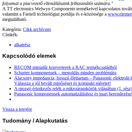
folyamat a piacvezető ellenállásaink felhasználói számára."
A TT electronics Welwyn Components termékeivel kapcsolatos további
valamint a Farnell technológiai portálja és e-közössége a
www.elemen
megtalálható.
Kategória:
Cikk archívum
Címkék:
alkatrész
Kapcsolódó elemek
RECOM miniatűr konverterek a RAC termékcsaládból
Schurter komponensek – megoldás minden problémára
Alacsony impedancia, hosszú élettartam – Panasonic elektrolit
Válassza a jól bevált minőséget és kompakt méretet!
A mozgó érintkezős relék a mikroáramkörök világában (1. rész
Panasonic komponensek automatizáláshoz és ipari berendezés
Vissza a tetejére
Tudomány
/ Alapkutatás