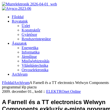
Főoldal
Rovataink
Üzlet
Konstruktőr
Gyártósor
Rendszerintegrátor
Ágazatok
Energetika
Informatika
Járműipar
Minőségbiztosítás
Világítástechnika
Orvoselektronika
Archívum
Főoldal
Archívum
A Farnell és a TT electronics Welwyn Components 
programmal lép piacra
2009. december 01., kedd
::
ELEKTROnet Online
A Farnell és a TT electronics Welwyn
Components exkluzív e-minta program