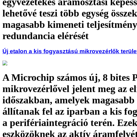
egyvezetékes áramosztási képes
lehetővé teszi több egység összek
magasabb kimeneti teljesítmény
redundancia elérését
Új etalon a kis fogyasztású mikrovezérlők terül
A Microchip számos új, 8 bites 
mikrovezérlővel jelent meg az e
időszakban, amelyek magasabb
állítanak fel az iparban a kis fo
a perifériaintegráció terén. Eze
eszközöknek az aktív áramfelvét