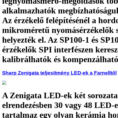
légnyomásmérő-megoldások töb
alkalmazhatók megbízhatóságuk
Az érzékelő felépítésénél a hord
mikroméretű nyomásérzékelők 
helyezték el. Az SP100-1 és SP1
érzékelők SPI interfészen keresz
kalibrálhatók és kompenzálhat
Sharp Zenigata teljesítmény LED-ek a Farnelltől
A Zenigata LED-ek két sorozata
elrendezésben 30 vagy 48 LED-e
tartalmaz egy olyan kerámia ho