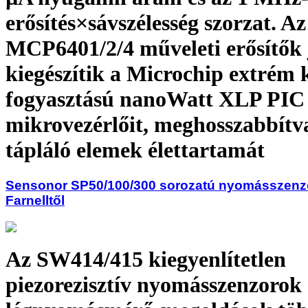
erősítés×sávszélesség szorzat. Az
MCP6401/2/4 műveleti erősítők 
kiegészítik a Microchip extrém 
fogyasztású nano­Watt XLP PIC
mikrovezérlőit, meghosszabbítv
tápláló elemek élettartamát
Sensonor SP50/100/300 sorozatú nyomásszenz
Farnelltől
Az SW414/415 kiegyenlítetlen
piezorezisztív nyomásszenzorok 