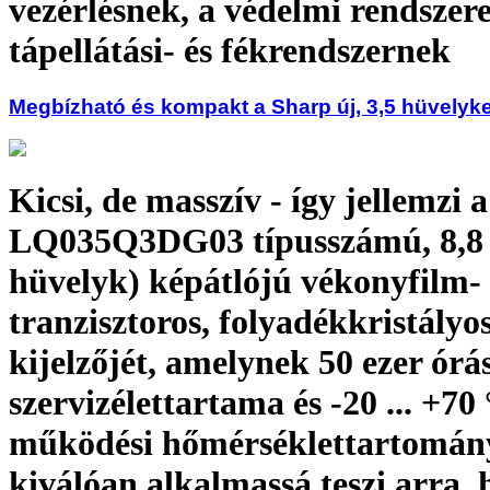
vezérlésnek, a védelmi rendszer
tápellátási- és fékrendszernek
Megbízható és kompakt a Sharp új, 3,5 hüvelyk
Kicsi, de masszív - így jellemzi 
LQ035Q3DG03 típusszámú, 8,8
hüvelyk) képátlójú vékonyfilm-
tranzisztoros, folyadékkristályo
kijelzőjét, amelynek 50 ezer órá
szervizélettartama és -20 ... +70
működési hőmérséklettartomán
kiválóan alkalmassá teszi arra, 