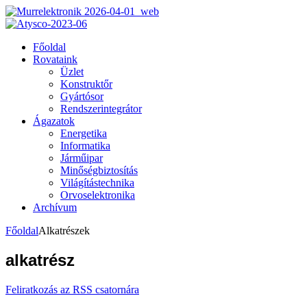
Főoldal
Rovataink
Üzlet
Konstruktőr
Gyártósor
Rendszerintegrátor
Ágazatok
Energetika
Informatika
Járműipar
Minőségbiztosítás
Világítástechnika
Orvoselektronika
Archívum
Főoldal
Alkatrészek
alkatrész
Feliratkozás az RSS csatornára