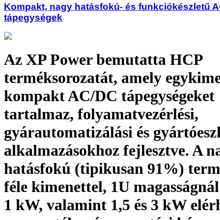
Kompakt, nagy hatásfokú- és funkciókészletű 
tápegységek
Az XP Power bemutatta HCP
terméksorozatát, amely egykime
kompakt AC/DC tápegységeket
tartalmaz, folyamatvezérlési,
gyárautomatizálási és gyártóesz
alkalmazásokhoz fejlesztve. A n
hatásfokú (tipikusan 91%) term
féle kimenettel, 1U magas­ságná
1 kW, valamint 1,5 és 3 kW elér