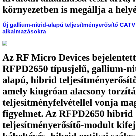
környezetben is megállja a hely
Új gallium-nitrid-alapú teljesítményerősítő CATV
alkalmazásokra
Az RF Micro Devices bejelentett
RFPD2650 típusjelű, gallium-ni
alapú, hibrid teljesítményerősítő
amely kiugróan alacsony torzítás
teljesítményfelvétellel vonja ma
figyelmet. Az RFPD2650 hibrid
teljesítményerősítő-modult kifej