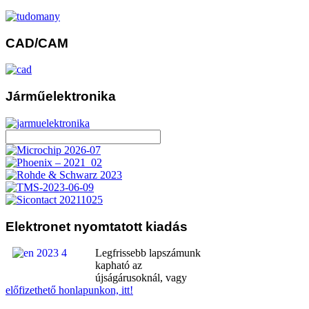
CAD/CAM
Járműelektronika
Elektronet
nyomtatott kiadás
Legfrissebb lapszámunk
kapható az
újságárusoknál, vagy
előfizethető honlapunkon, itt!