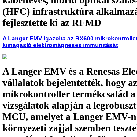
kábeltévés, hibrid optikai szálas
(HFC) infrastruktúra alkalmaz
fejlesztette ki az RFMD
A Langer EMV igazolta az RX600 mikrokontrolle
kimagasló elektromágneses immunitását
A Langer EMV és a Renesas Elec
vállalatok bejelentették, hogy 
mikrokontroller termékcsalád a
vizsgálatok alapján a legrobusz
MCU, amelyet a Langer EMV-ná
környezeti zajjal szemben teszte