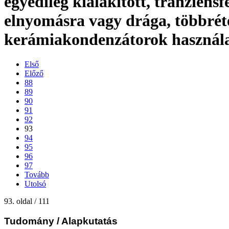
egyedileg kialakított, tranziensf
elnyomásra vagy drága, többrét
kerámiakondenzátorok használ
Első
Előző
88
89
90
91
92
93
94
95
96
97
Tovább
Utolsó
93. oldal / 111
Tudomány
/ Alapkutatás