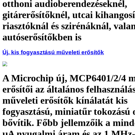
otthoni audioberendezéseknél,
gitárerősítőknél, utcai kihangos
riasztóknál és szirénáknál, vala
autóserősítőkben is
Új, kis fogyasztású műveleti erősítők
A Microchip új, MCP6401/2/4 m
erősítői az általános felhasználá
műveleti erősítők kínálatát kis
fogyasztású, miniatűr tokozású 
bővítik. Főbb jellemzőik a mind
µA nyugalmi áram és az 1 MHz-