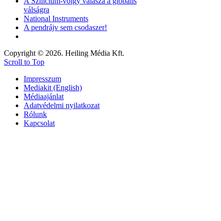
A Szilícium-völgy válasza a globális
válságra
National Instruments
A pendrájv sem csodaszer!
Copyright © 2026. Heiling Média Kft.
Scroll to Top
Impresszum
Mediakit (English)
Médiaajánlat
Adatvédelmi nyilatkozat
Rólunk
Kapcsolat