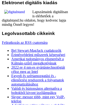
Elektronet
digitális kiadás
Lapszámaink digitálisan
is elérhetőek a
digitalstand.hu oldalon, hogy kedvenc lapja
mindig Önnél legyen!
Legolvasottabb
cikkeink
Feliratkozás az RSS csatornára
Bel Stewart-MagJack csatlakozók
Érintésvédelmi műszerek képességei
Amerikai tudományos elismerését a
Kálmán-szűrő megalkotójának
2022-re 4 nm-es gyártástechnológiát
céloz meg az Intel
Egyedi és szériamozgatási és -
ellenőrzési rendszerek a folyamatok
automatizálásához
Valódi és biztonságos alternatíva a
boltokból kivont izzólámpákra
Skype: messze több, mint egy VoIP-
telefon