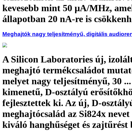
kevesebb mint 50 µA/MHz, amel
állapotban 20 nA-re is csökkenh
Meghajtók nagy teljesítményű, digitális audior
A Silicon Laboratories új, izolál
meghajtó termékcsaládot mutato
melyet nagy teljesítményű, 30 ..
kimenetű, D-osztályú erősítőkh
fejlesztettek ki. Az új, D-osztály
meghajtócsalád az Si824x nevet 
kiváló hanghűséget és zajtűrést 