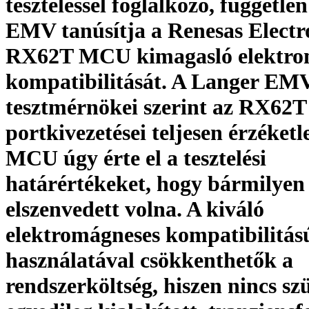
teszteléssel foglalkozó, függetle
EMV tanúsítja a Renesas Electr
RX62T MCU kimagasló elektro
kompatibilitását. A Langer EM
tesztmérnökei szerint az RX62T
portkivezetései teljesen érzéketl
MCU úgy érte el a tesztelési
határértékeket, hogy bármilyen
elszenvedett volna. A kiváló
elektromágneses kompatibilitá
használatával csökkenthetők a
rendszerköltség, hiszen nincs sz