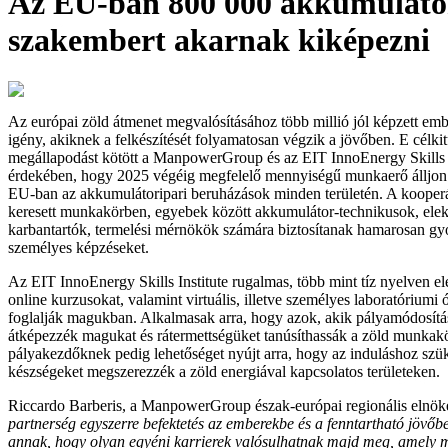
Az EU-ban 800 000 akkumuláto
szakembert akarnak kiképezni
Az európai zöld átmenet megvalósításához több millió jól képzett em
igény, akiknek a felkészítését folyamatosan végzik a jövőben. E célki
megállapodást kötött a ManpowerGroup és az EIT InnoEnergy Skills I
érdekében, hogy 2025 végéig megfelelő mennyiségű munkaerő álljon 
EU-ban az akkumulátoripari beruházások minden területén. A kooper
keresett munkakörben, egyebek között akkumulátor-technikusok, elek
karbantartók, termelési mérnökök számára biztosítanak hamarosan gyors
személyes képzéseket.
Az EIT InnoEnergy Skills Institute rugalmas, több mint tíz nyelven el
online kurzusokat, valamint virtuális, illetve személyes laboratóriumi
foglalják magukban. Alkalmasak arra, hogy azok, akik pályamódosítá
átképezzék magukat és rátermettségüket tanúsíthassák a zöld munkak
pályakezdőknek pedig lehetőséget nyújt arra, hogy az induláshoz szü
készségeket megszerezzék a zöld energiával kapcsolatos területeken.
Riccardo Barberis, a ManpowerGroup észak-európai regionális elnök
partnerség egyszerre befektetés az emberekbe és a fenntartható jövő
annak, hogy olyan egyéni karrierek valósulhatnak majd meg, amely