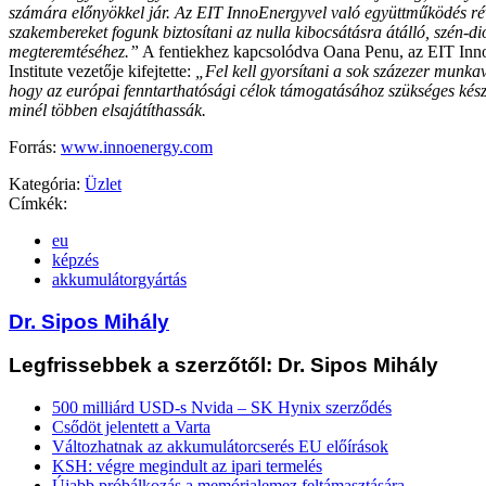
számára előnyökkel jár. Az EIT InnoEnergyvel való együttműködés ré
szakembereket fogunk biztosítani az nulla kibocsátásra átálló, szén-
megteremtéséhez.”
A fentiekhez kapcsolódva Oana Penu, az EIT Inn
Institute vezetője kifejtette:
„Fel kell gyorsítani a sok százezer munkav
hogy az európai fenntarthatósági célok támogatásához szükséges kész
minél többen elsajátíthassák.
Forrás:
www.innoenergy.com
Kategória:
Üzlet
Címkék:
eu
képzés
akkumulátorgyártás
Dr. Sipos Mihály
Legfrissebbek a szerzőtől: Dr. Sipos Mihály
500 milliárd USD-s Nvida – SK Hynix szerződés
Csődöt jelentett a Varta
Változhatnak az akkumulátorcserés EU előírások
KSH: végre megindult az ipari termelés
Újabb próbálkozás a memórialemez feltámasztására