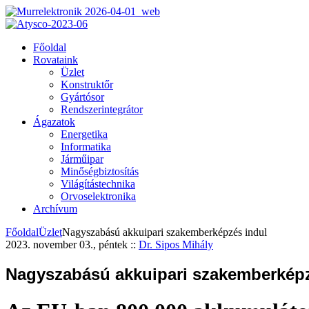
Főoldal
Rovataink
Üzlet
Konstruktőr
Gyártósor
Rendszerintegrátor
Ágazatok
Energetika
Informatika
Járműipar
Minőségbiztosítás
Világítástechnika
Orvoselektronika
Archívum
Főoldal
Üzlet
Nagyszabású akkuipari szakemberképzés indul
2023. november 03., péntek
::
Dr. Sipos Mihály
Nagyszabású akkuipari szakemberképz