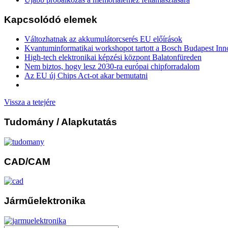
Kapcsolódó elemek
Változhatnak az akkumulátorcserés EU előírások
Kvantuminformatikai workshopot tartott a Bosch Budapest In
High-tech elektronikai képzési központ Balatonfüreden
Nem biztos, hogy lesz 2030-ra európai chipforradalom
Az EU új Chips Act-ot akar bemutatni
Vissza a tetejére
Tudomány
/ Alapkutatás
CAD/CAM
Járműelektronika