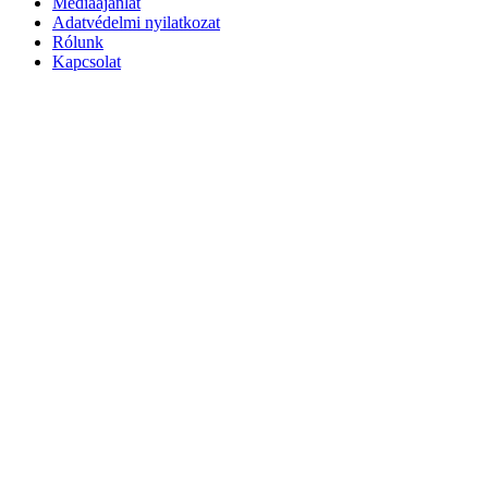
Médiaajánlat
Adatvédelmi nyilatkozat
Rólunk
Kapcsolat