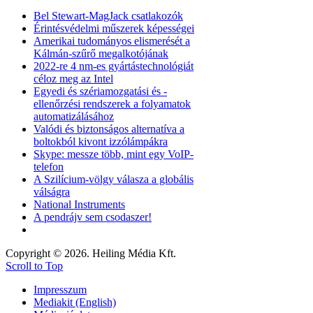
Bel Stewart-MagJack csatlakozók
Érintésvédelmi műszerek képességei
Amerikai tudományos elismerését a
Kálmán-szűrő megalkotójának
2022-re 4 nm-es gyártástechnológiát
céloz meg az Intel
Egyedi és szériamozgatási és -
ellenőrzési rendszerek a folyamatok
automatizálásához
Valódi és biztonságos alternatíva a
boltokból kivont izzólámpákra
Skype: messze több, mint egy VoIP-
telefon
A Szilícium-völgy válasza a globális
válságra
National Instruments
A pendrájv sem csodaszer!
Copyright © 2026. Heiling Média Kft.
Scroll to Top
Impresszum
Mediakit (English)