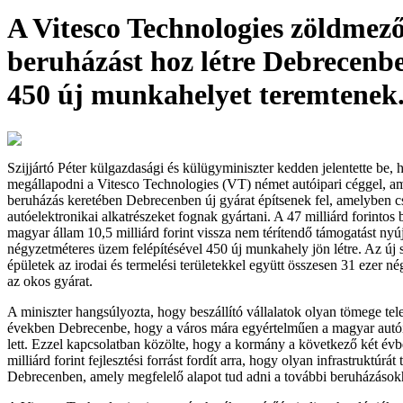
A Vitesco Technologies zöldmez
beruházást hoz létre Debrecenb
450 új munkahelyet teremtenek
Szijjártó Péter külgazdasági és külügyminiszter kedden jelentette be, 
megállapodni a Vitesco Technologies (VT) német autóipari céggel, 
beruházás keretében Debrecenben új gyárat építsenek fel, amelyben c
autóelektronikai alkatrészeket fognak gyártani. A 47 milliárd forintos
magyar állam 10,5 milliárd forint vissza nem térítendő támogatást nyú
négyzetméteres üzem felépítésével 450 új munkahely jön létre. Az új
épületek az irodai és termelési területekkel együtt összesen 31 ezer n
az okos gyárat.
A miniszter hangsúlyozta, hogy beszállító vállalatok olyan tömege tele
években Debrecenbe, hogy a város mára egyértelműen a magyar autói
lett. Ezzel kapcsolatban közölte, hogy a kormány a következő két év
milliárd forint fejlesztési forrást fordít arra, hogy olyan infrastruktúrát
Debrecenben, amely megfelelő alapot tud adni a további beruházásokh