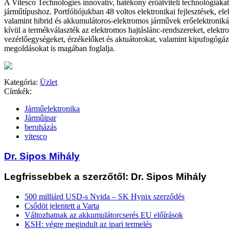
A Vitesco Technologies innovatív, hatékony érőátviteli technológiákat
járműtípushoz. Portfóliójukban 48 voltos elektronikai fejlesztések, e
valamint hibrid és akkumulátoros-elektromos járművek erőelektronikáj
kívül a termékválaszték az elektromos hajtáslánc-rendszereket, elektr
vezérlőegységeket, érzékelőket és aktuátorokat, valamint kipufogógá
megoldásokat is magában foglalja.
Kategória:
Üzlet
Címkék:
Járműelektronika
Járműipar
beruházás
vitesco
Dr. Sipos Mihály
Legfrissebbek a szerzőtől: Dr. Sipos Mihály
500 milliárd USD-s Nvida – SK Hynix szerződés
Csődöt jelentett a Varta
Változhatnak az akkumulátorcserés EU előírások
KSH: végre megindult az ipari termelés