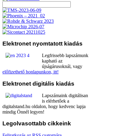
Elektronet
nyomtatott kiadás
Legfrissebb lapszámunk
kapható az
újságárusoknál, vagy
előfizethető honlapunkon, itt!
Elektronet
digitális kiadás
Lapszámaink digitálisan
is elérhetőek a
digitalstand.hu oldalon, hogy kedvenc lapja
mindig Önnél legyen!
Legolvasottabb
cikkeink
Feliratkozás az RSS csatornára