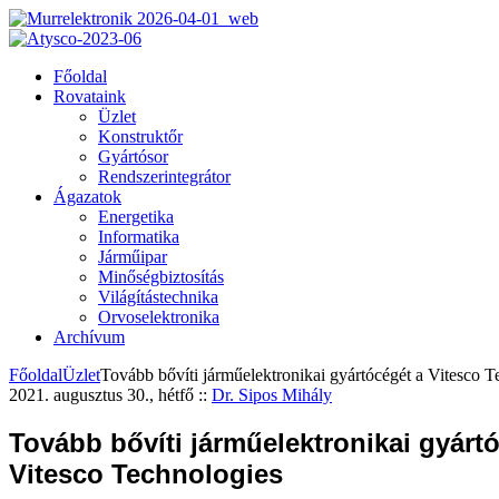
Főoldal
Rovataink
Üzlet
Konstruktőr
Gyártósor
Rendszerintegrátor
Ágazatok
Energetika
Informatika
Járműipar
Minőségbiztosítás
Világítástechnika
Orvoselektronika
Archívum
Főoldal
Üzlet
Tovább bővíti járműelektronikai gyártócégét a Vitesco T
2021. augusztus 30., hétfő
::
Dr. Sipos Mihály
Tovább bővíti járműelektronikai gyárt
Vitesco Technologies