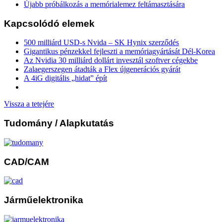
Újabb próbálkozás a memórialemez feltámasztására
Kapcsolódó elemek
500 milliárd USD-s Nvida – SK Hynix szerződés
Gigantikus pénzekkel fejleszti a memóriagyártását Dél-Korea
Az Nvidia 30 milliárd dollárt invesztál szoftver cégekbe
Zalaegerszegen átadták a Flex újgenerációs gyárát
A 4iG digitális „hidat” épít
Vissza a tetejére
Tudomány
/ Alapkutatás
CAD/CAM
Járműelektronika