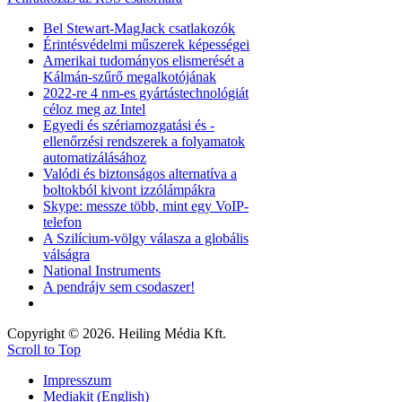
Bel Stewart-MagJack csatlakozók
Érintésvédelmi műszerek képességei
Amerikai tudományos elismerését a
Kálmán-szűrő megalkotójának
2022-re 4 nm-es gyártástechnológiát
céloz meg az Intel
Egyedi és szériamozgatási és -
ellenőrzési rendszerek a folyamatok
automatizálásához
Valódi és biztonságos alternatíva a
boltokból kivont izzólámpákra
Skype: messze több, mint egy VoIP-
telefon
A Szilícium-völgy válasza a globális
válságra
National Instruments
A pendrájv sem csodaszer!
Copyright © 2026. Heiling Média Kft.
Scroll to Top
Impresszum
Mediakit (English)