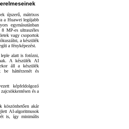
zerelmeseinek
ek újszerű, mátrixos
ra a Huawei legújabb
 gyors egymásutánban
A 8 MP-es ultraszéles
pületek vagy csoportok
ókuszálni, a készülék
gíti a fényképezést.
ple alatt is fotózni,
ónak. A készülék AI
sekor áll a készülék
ak be háttérzenét és
zett képfeldolgozó
 zajcsökkentésen és a
ak köszönhetően akár
lett AI-algoritmusok
ét is, így minimális