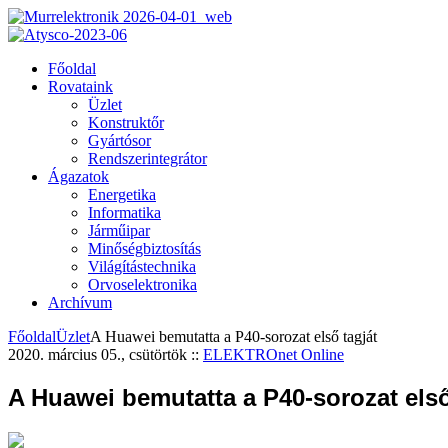
Főoldal
Rovataink
Üzlet
Konstruktőr
Gyártósor
Rendszerintegrátor
Ágazatok
Energetika
Informatika
Járműipar
Minőségbiztosítás
Világítástechnika
Orvoselektronika
Archívum
Főoldal
Üzlet
A Huawei bemutatta a P40-sorozat első tagját
2020. március 05., csütörtök
::
ELEKTROnet Online
A Huawei bemutatta a P40-sorozat első