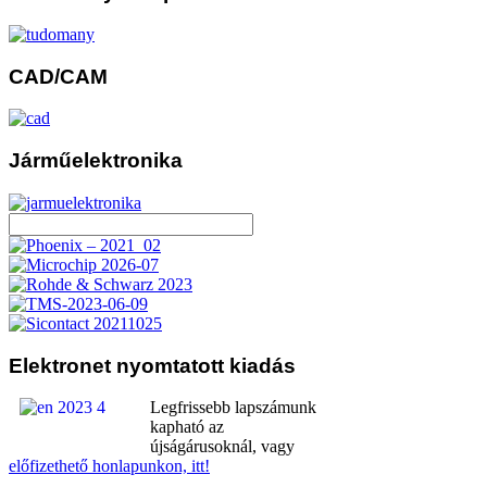
CAD/CAM
Járműelektronika
Elektronet
nyomtatott kiadás
Legfrissebb lapszámunk
kapható az
újságárusoknál, vagy
előfizethető honlapunkon, itt!