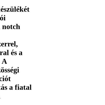
észülékét
ói
a notch
errel,
al és a
. A
zösségi
ciót
ás a fiatal
a