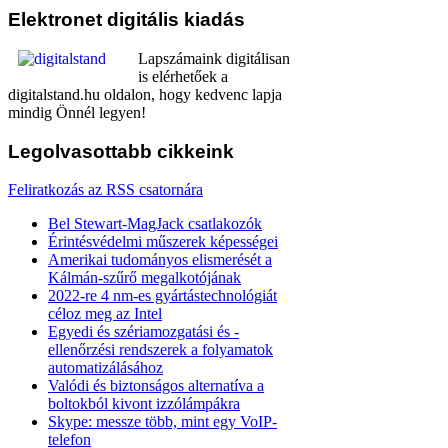
Elektronet
digitális kiadás
Lapszámaink digitálisan
is elérhetőek a
digitalstand.hu oldalon, hogy kedvenc lapja
mindig Önnél legyen!
Legolvasottabb
cikkeink
Feliratkozás az RSS csatornára
Bel Stewart-MagJack csatlakozók
Érintésvédelmi műszerek képességei
Amerikai tudományos elismerését a
Kálmán-szűrő megalkotójának
2022-re 4 nm-es gyártástechnológiát
céloz meg az Intel
Egyedi és szériamozgatási és -
ellenőrzési rendszerek a folyamatok
automatizálásához
Valódi és biztonságos alternatíva a
boltokból kivont izzólámpákra
Skype: messze több, mint egy VoIP-
telefon