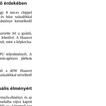
dő érdekében
egy 8 nm-es chippel
 és húsz százalékkal
esítménye kiemelkedő
relte fel a gyártó,
ek lehetővé. A Huawei
sít, mint a képkocka-
 teljesítményét. A
rrás-igényes játékok
tható a 40W Huawei
százalékkal növelhető
uális élményért
ernyős-élményt, és az
 sarkába vájva kapott
,6%-os képernyő-test