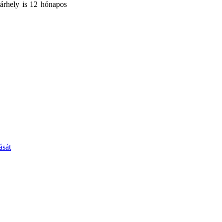
árhely is 12 hónapos
ását