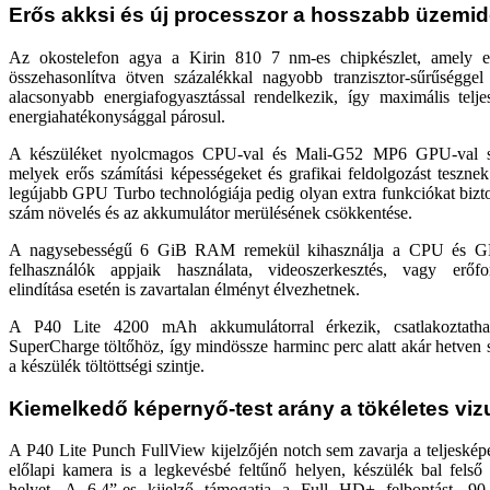
Erős akksi és új processzor a hosszabb üzemi
Az okostelefon agya a Kirin 810 7 nm-es chipkészlet, amely 
összehasonlítva ötven százalékkal nagyobb tranzisztor-sűrűséggel
alacsonyabb energiafogyasztással rendelkezik, így maximális telj
energiahatékonysággal párosul.
A készüléket nyolcmagos CPU-val és Mali-G52 MP6 GPU-val sze
melyek erős számítási képességeket és grafikai feldolgozást teszn
legújabb GPU Turbo technológiája pedig olyan extra funkciókat bizto
szám növelés és az akkumulátor merülésének csökkentése.
A nagysebességű 6 GiB RAM remekül kihasználja a CPU és GPU
felhasználók appjaik használata, videoszerkesztés, vagy erőfo
elindítása esetén is zavartalan élményt élvezhetnek.
A P40 Lite 4200 mAh akkumulátorral érkezik, csatlakozta
SuperCharge töltőhöz, így mindössze harminc perc alatt akár hetven 
a készülék töltöttségi szintje.
Kiemelkedő képernyő-test arány a tökéletes viz
A P40 Lite Punch FullView kijelzőjén notch sem zavarja a teljeskép
előlapi kamera is a legkevésbé feltűnő helyen, készülék bal felső
helyet. A 6,4”-es kijelző támogatja a Full HD+ felbontást, 90