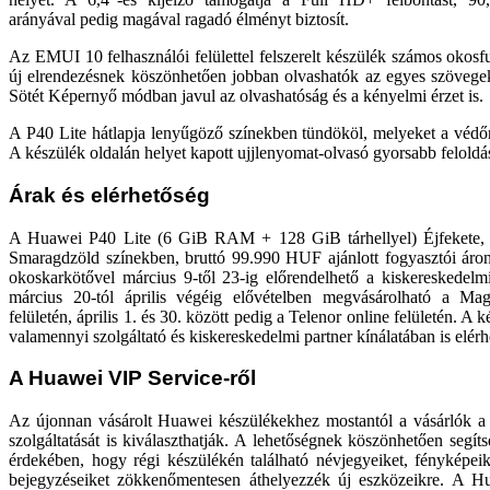
arányával pedig magával ragadó élményt biztosít.
Az EMUI 10 felhasználói felülettel felszerelt készülék számos okosf
új elrendezésnek köszönhetően jobban olvashatók az egyes szövegek
Sötét Képernyő módban javul az olvashatóság és a kényelmi érzet is.
A P40 Lite hátlapja lenyűgöző színekben tündököl, melyeket a védőr
A készülék oldalán helyet kapott ujjlenyomat-olvasó gyorsabb feloldást
Árak és elérhetőség
A Huawei P40 Lite (6 GiB RAM + 128 GiB tárhellyel) Éjfekete, 
Smaragdzöld színekben, bruttó 99.990 HUF ajánlott fogyasztói áro
okoskarkötővel március 9-től 23-ig előrendelhető a kiskereskedelmi 
március 20-tól április végéig elővételben megvásárolható a Ma
felületén, április 1. és 30. között pedig a Telenor online felületén. A ké
valamennyi szolgáltató és kiskereskedelmi partner kínálatában is elérh
A Huawei VIP Service-ről
Az újonnan vásárolt Huawei készülékekhez mostantól a vásárlók a v
szolgáltatását is kiválaszthatják. A lehetőségnek köszönhetően segít
érdekében, hogy régi készülékén található névjegyeiket, fényképeike
bejegyzéseiket zökkenőmentesen áthelyezzék új eszközeikre. A 