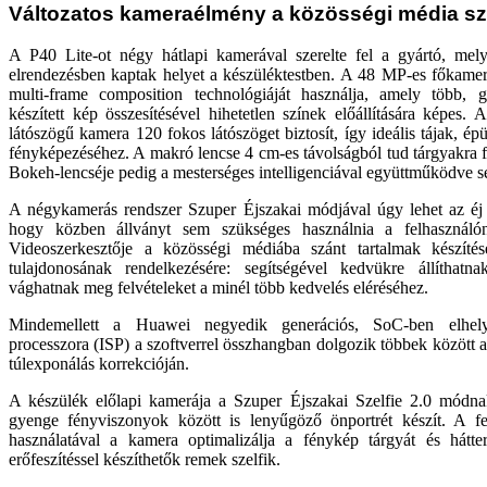
Változatos kameraélmény a közösségi média s
A P40 Lite-ot négy hátlapi kamerával szerelte fel a gyártó, mely
elrendezésben kaptak helyet a készüléktestben. A 48 MP-es főkame
multi-frame composition technológiáját használja, amely több,
készített kép összesítésével hihetetlen színek előállítására képes. 
látószögű kamera 120 fokos látószöget biztosít, így ideális tájak, é
fényképezéséhez. A makró lencse 4 cm-es távolságból tud tárgyakra f
Bokeh-lencséje pedig a mesterséges intelligenciával együttműködve se
A négykamerás rendszer Szuper Éjszakai módjával úgy lehet az éj le
hogy közben állványt sem szükséges használnia a felhasznál
Videoszerkesztője a közösségi médiába szánt tartalmak készíté
tulajdonosának rendelkezésére: segítségével kedvükre állíthatn
vághatnak meg felvételeket a minél több kedvelés eléréséhez.
Mindemellett a Huawei negyedik generációs, SoC-ben elhelye
processzora (ISP) a szoftverrel összhangban dolgozik többek között a
túlexponálás korrekcióján.
A készülék előlapi kamerája a Szuper Éjszakai Szelfie 2.0 módn
gyenge fényviszonyok között is lenyűgöző önportrét készít. A fej
használatával a kamera optimalizálja a fénykép tárgyát és hátter
erőfeszítéssel készíthetők remek szelfik.