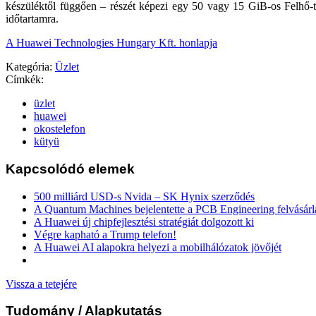
készüléktől függően – részét képezi egy 50 vagy 15 GiB-os Felhő-t
időtartamra.
A Huawei Technologies Hungary Kft. honlapja
Kategória:
Üzlet
Címkék:
üzlet
huawei
okostelefon
kütyü
Kapcsolódó elemek
500 milliárd USD-s Nvida – SK Hynix szerződés
A Quantum Machines bejelentette a PCB Engineering felvásárl
A Huawei új chipfejlesztési stratégiát dolgozott ki
Végre kapható a Trump telefon!
A Huawei AI alapokra helyezi a mobilhálózatok jövőjét
Vissza a tetejére
Tudomány
/ Alapkutatás