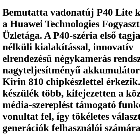
Bemutatta vadonatúj P40 Lite k
a Huawei Technologies Fogyaszt
Üzletága. A P40-széria első tagj
nélküli kialakítással, innovatív
elrendezésű négykamerás rendsz
nagyteljesítményű akkumulátorr
Kirin 810 chipkészlettel érkezik
készülék több, kifejezetten a kö
média-szereplést támogató funk
vonultat fel, így tökéletes választ
generációk felhasználói számár