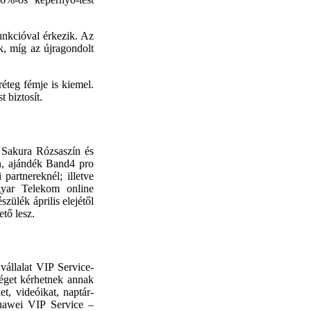
unkcióval érkezik. Az
, míg az újragondolt
éteg fémje is kiemel.
 biztosít.
Sakura Rózsaszín és
n, ajándék Band4 pro
partnereknél; illetve
gyar Telekom online
szülék április elejétől
ető lesz.
állalat VIP Service-
séget kérhetnek annak
t, videóikat, naptár-
Huawei VIP Service –