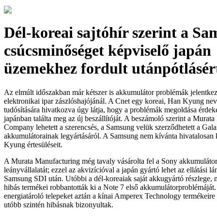
Dél-koreai sajtóhír szerint a S
csúcsminőséget képviselő japán
üzemekhez fordult utánpótlásér
Az elmúlt időszakban már kétszer is akkumulátor problémák jelentkez
elektronikai ipar zászlóshajójánál. A Cnet egy koreai, Han Kyung nev
tudósítására hivatkozva úgy látja, hogy a problémák megoldása érde
japánban találta meg az új beszállítóját. A beszámoló szerint a Murat
Company lehetett a szerencsés, a Samsung velük szerződhetett a Gal
akkumulátorainak legyártásáról. A Samsung nem kívánta hivatalosan
Kyung értesüléseit.
A Murata Manufacturing még tavaly vásárolta fel a Sony akkumuláto
leányvállalatát; ezzel az akvizícióval a japán gyártó lehet az ellátási 
Samsung SDI után. Utóbbi a dél-koreaiak saját akkugyártó részlege, 
hibás termékei robbantották ki a Note 7 első akkumulátorproblémáját. 
energiatároló telepeket aztán a kínai Amperex Technology termékeire 
utóbb szintén hibásnak bizonyultak.