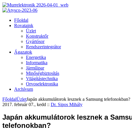
Főoldal
Rovataink
Üzlet
Konstruktőr
Gyártósor
Rendszerintegrátor
Ágazatok
Energetika
Informatika
Járműipar
Minőségbiztosítás
Világítástechnika
Orvoselektronika
Archívum
Főoldal
Üzlet
Japán akkumulátorok lesznek a Samsung telefonokban?
2017. február 07., kedd
::
Dr. Sipos Mihály
Japán akkumulátorok lesznek a Sams
telefonokban?