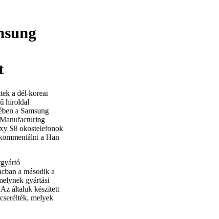
amsung
t
tek a dél-koreai
ű híroldal
kében a Samsung
a Manufacturing
axy S8 okostelefonok
 kommentálni a Han
rgyártó
láncban a második a
melynek gyártási
Az általuk készített
cserélték, melyek