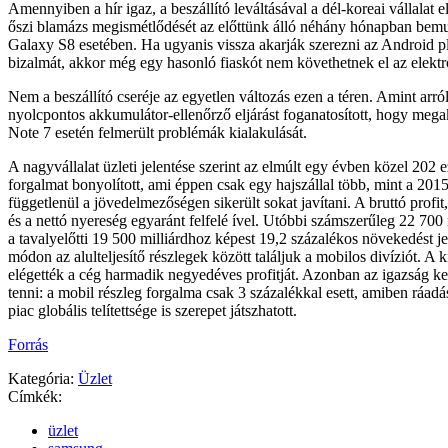
Amennyiben a hír igaz, a beszállító leváltásával a dél-koreai vállalat e
őszi blamázs megismétlődését az előttünk álló néhány hónapban be
Galaxy S8 esetében. Ha ugyanis vissza akarják szerezni az Android p
bizalmát, akkor még egy hasonló fiaskót nem követhetnek el az elektr
Nem a beszállító cseréje az egyetlen változás ezen a téren. Amint arról
nyolcpontos akkumulátor-ellenőrző eljárást foganatosított, hogy meg
Note 7 esetén felmerült problémák kialakulását.
A nagyvállalat üzleti jelentése szerint az elmúlt egy évben közel 202 e
forgalmat bonyolított, ami éppen csak egy hajszállal több, mint a 2015-
függetlenül a jövedelmezőségen sikerült sokat javítani. A bruttó prof
és a nettó nyereség egyaránt felfelé ível. Utóbbi számszerűleg 22 700 m
a tavalyelőtti 19 500 milliárdhoz képest 19,2 százalékos növekedést 
módon az alulteljesítő részlegek között találjuk a mobilos divíziót. A
elégették a cég harmadik negyedéves profitját. Azonban az igazság ke
tenni: a mobil részleg forgalma csak 3 százalékkal esett, amiben ráadá
piac globális telítettsége is szerepet játszhatott.
Forrás
Kategória:
Üzlet
Címkék:
üzlet