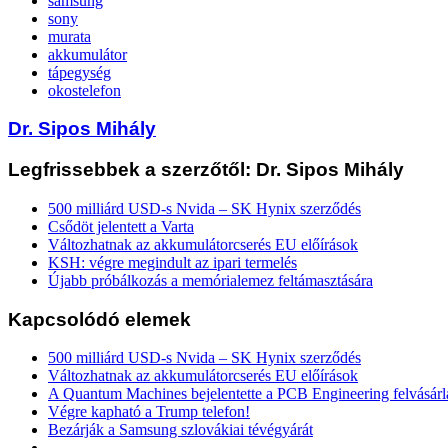
samsung
sony
murata
akkumulátor
tápegység
okostelefon
Dr. Sipos Mihály
Legfrissebbek a szerzőtől: Dr. Sipos Mihály
500 milliárd USD-s Nvida – SK Hynix szerződés
Csődöt jelentett a Varta
Változhatnak az akkumulátorcserés EU előírások
KSH: végre megindult az ipari termelés
Újabb próbálkozás a memórialemez feltámasztására
Kapcsolódó elemek
500 milliárd USD-s Nvida – SK Hynix szerződés
Változhatnak az akkumulátorcserés EU előírások
A Quantum Machines bejelentette a PCB Engineering felvásárl
Végre kapható a Trump telefon!
Bezárják a Samsung szlovákiai tévégyárát