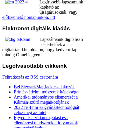
Legfrissebb lapszámunk
kapható az
újságárusoknál, vagy
előfizethető honlapunkon, itt!
Elektronet
digitális kiadás
Lapszámaink digitálisan
is elérhetőek a
digitalstand.hu oldalon, hogy kedvenc lapja
mindig Önnél legyen!
Legolvasottabb
cikkeink
Feliratkozás az RSS csatornára
Bel Stewart-MagJack csatlakozók
Érintésvédelmi műszerek képességei
Amerikai tudományos elismerését a
Kálmán-szűrő megalkotójának
2022-re 4 nm-es gyártástechnológiát
céloz meg az Intel
Egyedi és szériamozgatási és -
ellenőrzési rendszerek a folyamatok
automatizálásához