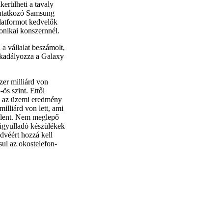
lkerülheti a tavaly
mutatkozó Samsung
latformot kedvelők
onikai konszernnél.
 a vállalat beszámolt,
akadályozza a Galaxy
zer milliárd von
ös szint. Ettől
it, az üzemi eredmény
illiárd von lett, ami
jelent. Nem meglepő
 kigyulladó készülékek
dvéért hozzá kell
sul az okostelefon-