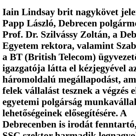
Iain Lindsay brit nagykövet jel
Papp László, Debrecen polgárme
Prof. Dr. Szilvássy Zoltán, a De
Egyetem rektora, valamint Szab
a BT (British Telecom) ügyvezet
igazgatója látta el kézjegyével a
háromoldalú megállapodást, am
felek vállalást tesznek a végzés e
egyetemi polgárság munkavállal
lehetőségeinek elősegítésére. A
Debrecenben is irodát fenntartó,
SSC szektor harmadik legnagy