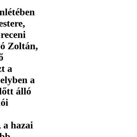
enlétében
stere,
breceni
ó Zoltán,
ő
zt a
elyben a
lőtt álló
ói
 a hazai
obb