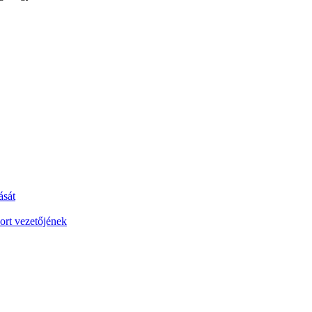
ását
ort vezetőjének