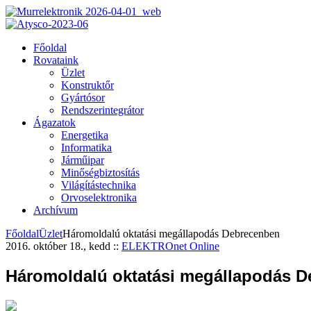
Főoldal
Rovataink
Üzlet
Konstruktőr
Gyártósor
Rendszerintegrátor
Ágazatok
Energetika
Informatika
Járműipar
Minőségbiztosítás
Világítástechnika
Orvoselektronika
Archívum
Főoldal
Üzlet
Háromoldalú oktatási megállapodás Debrecenben
2016. október 18., kedd
::
ELEKTROnet Online
Háromoldalú oktatási megállapodás 