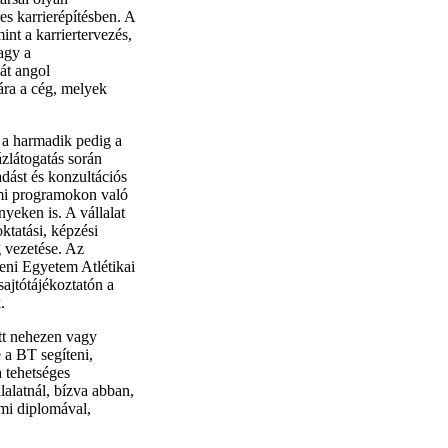
es karrierépítésben. A
nt a karriertervezés,
agy a
át angol
ára a cég, melyek
 a harmadik pedig a
ázlátogatás során
adást és konzultációs
emi programokon való
yeken is. A vállalat
ktatási, képzési
g vezetése. Az
ceni Egyetem Atlétikai
ajtótájékoztatón a
.
tt nehezen vagy
 a BT segíteni,
 tehetséges
llalatnál, bízva abban,
mi diplomával,