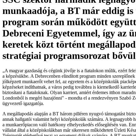
munkaadója, a BT már eddig is
program során működött együtt
Debreceni Egyetemmel, így az ü
keretek közt történt megállapod
stratégiai programsorozat bővül
„A magyar gazdaság és cégünk jövője is a fiatalokon múlik, ezért fele
a képzésükbe. A Debrecenben elindított program minden szereplőnek
jólképzett munkaerőt vehet fel, az egyetem és a középiskolák piacképe
képzéseket indíthatnak, a város pedig továbbra is kiemelkedő karrierl
biztosítani a fiataloknak. Olyan karriert, amiért érdemes itthon maradn
Londonból is megéri hazajönni" - mondta el a rendezvényen Szabó Z
ügyvezető igazgatója.
A megállapodás alapján a BT három pilléren nyugvó támogatást biztos
annak hallgatói valamint helyi középiskolák számára. A legnagyobb h
a munkaerőpiacon való hatékony elhelyezkedés elősegítésén van. En
vállalat által a középiskolákban már sikeresen működtetett Üzleti Kész
Tréningjét elérhetővé teszi az egyetemi diákok számára. A BT munkat