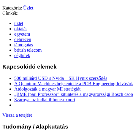
Kategória:
Üzlet
Címkék:
üzlet
oktatás
egyetem
debrecen
támogatás
british telecom
céghírek
Kapcsolódó elemek
500 milliárd USD-s Nvida – SK Hynix szerződés
A Quantum Machines bejelentette a PCB Engineering felvásárl
Átdolgozták a magyar MI stratégiát
„BME Ipari Professzor” kitüntetés a magyarországi Bosch csop
Szárnyal az indiai iPhone-export
Vissza a tetejére
Tudomány
/ Alapkutatás