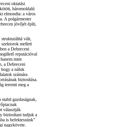
eceni oktatási
kötött, háromoldalú
ki elmondta: a város
ára. A polgármester
brecen jövőjét építi,
trukturálttá vált,
 szektorok mellett
vőben a Debreceni
egillető reputációval
, hanem mint
án, a Debreceni
, hogy a náluk
llalatok számára
rrásának biztosítása.
ág teremti meg a
 stabil gazdaságnak,
rőpiacnak
t választják
y biztosítani tudjuk a
ásba is befektessünk”
gi nagykövete.