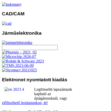
CAD/CAM
Járműelektronika
Elektronet
nyomtatott kiadás
Legfrissebb lapszámunk
kapható az
újságárusoknál, vagy
előfizethető honlapunkon, itt!