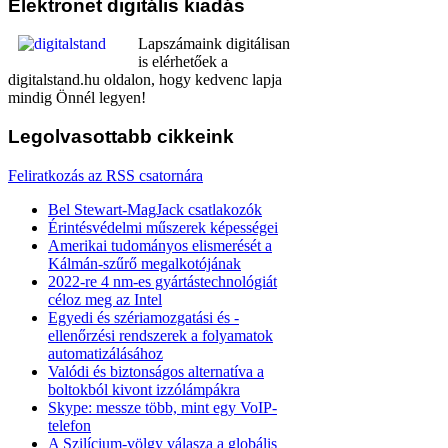
Elektronet
digitális kiadás
Lapszámaink digitálisan
is elérhetőek a
digitalstand.hu oldalon, hogy kedvenc lapja
mindig Önnél legyen!
Legolvasottabb
cikkeink
Feliratkozás az RSS csatornára
Bel Stewart-MagJack csatlakozók
Érintésvédelmi műszerek képességei
Amerikai tudományos elismerését a
Kálmán-szűrő megalkotójának
2022-re 4 nm-es gyártástechnológiát
céloz meg az Intel
Egyedi és szériamozgatási és -
ellenőrzési rendszerek a folyamatok
automatizálásához
Valódi és biztonságos alternatíva a
boltokból kivont izzólámpákra
Skype: messze több, mint egy VoIP-
telefon
A Szilícium-völgy válasza a globális