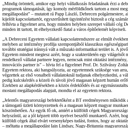
„Mindig örömteli, amikor egy helyi vállalkozás feladatának érzi a debr
programok támogatását, így komoly mérföldkőnek tartom a most meg
megállapodást” – mutatott rá Papp László, Debrecen polgármestere, a
kijelölt kapcsolattartót, egyszerűsített ügyintézést biztosít a cég szám
felhívta a figyelmet arra, hogy minden helyben szerepet vállaló cég De
minden itt tartott, itt elhelyezkedő fiatal a város építőelemét képviseli.
„A Debreceni Egyetem vállalati kapcsolatrendszere az elmúlt években s
melyben az intézmény profilja szempontjából klasszikus egészségipari
további stratégiai iránnyá vált a műszaki-informatikai terület is. A jö
Egyetem mindent megtesz azért, hogy a szakterületén egy világelsőt m
rendelkező vállalat partnere legyen, nemcsak mint oktatási intézmény
innovációs partner is” – hívta fel a figyelmet Prof. Dr. Szilvássy Zolt
Egyetem rektora, aki hangsúlyozta, az egyetemnek szüksége van arra
végzettek az első vonalbeli vállalatoknál tudjanak elhelyezkedni, a vá
pedig kulcskérdés a közeli és távoli jövő magasan képzett humán erőfo
Ezekben az alapkérdésekben a közös érdeklődés és az egymásrautalts
mostani megállapodás alapjait, mondta el az egyetem rektora.
„Jelentős magyarországi befektetőként a BT eredményesen működik a
a támogató üzleti környezetnek és a magasan képzett magyar munkae
köszönhetően. Az egyik fő ok, amiért a külföldi cégek Magyarországo
helyszínül, az a jól képzett több nyelvet beszélő munkaerő. Azért, hog
külföldi cégek által elvárt versenyképes tudást, fontos, hogy az oktat
– méltatta a megállapodást Iain Lindsay, Nagy-Britannia magyarorszá