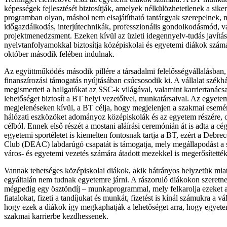
képességek fejlesztését biztosítják, amelyek nélkülözhetetlenek a siker
programban olyan, máshol nem elsajátítható tantárgyak szerepelnek, mi
időgazdálkodás, interjútechnikák, professzionális gondolkodásmód, v
projektmenedzsment. Ezeken kívül az üzleti idegennyelv-tudás javítás
nyelvtanfolyamokkal biztosítja középiskolai és egyetemi diákok szám
október második felében indulnak.
Az együttműködés második pillére a társadalmi felelősségvállalásban,
finanszírozási támogatás nyújtásában csúcsosodik ki. A vállalat székh
megismerteti a hallgatókat az SSC-k világával, valamint karriertanács
lehetőséget biztosít a BT helyi vezetőivel, munkatársaival. Az egyet
megjelenéseken kívül, a BT célja, hogy megjelenjen a szakmai esemén
hálózati eszközöket adományoz középiskolák és az egyetem részére, o
célból. Ennek első részét a mostani aláírási ceremónián át is adta a cé
egyetemi sportéletet is kiemelten fontosnak tartja a BT, ezért a Debre
Club (DEAC) labdarúgó csapatát is támogatja, mely megállapodást a s
város- és egyetemi vezetés számára átadott mezekkel is megerősítették
Vannak tehetséges középiskolai diákok, akik hátrányos helyzetük mia
egyáltalán nem tudnak egyetemre járni. A rászoruló diákokon szeretne
mégpedig egy ösztöndíj – munkaprogrammal, mely felkarolja ezeket a
fiatalokat, fizeti a tandíjukat és munkát, fizetést is kínál számukra a vá
hogy ezek a diákok így megkaphatják a lehetőséget arra, hogy egyete
szakmai karrierbe kezdhessenek.