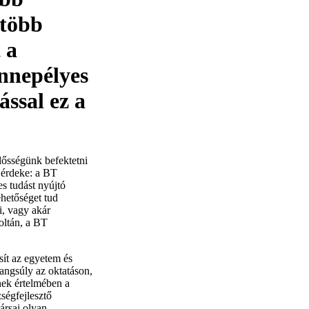
 több
 a
nnepélyes
ással ez a
lősségünk befektetni
 érdeke: a BT
s tudást nyújtó
ehetőséget tud
i, vagy akár
oltán, a BT
ít az egyetem és
angsúly az oktatáson,
nek értelmében a
ségfejlesztő
ársai olyan