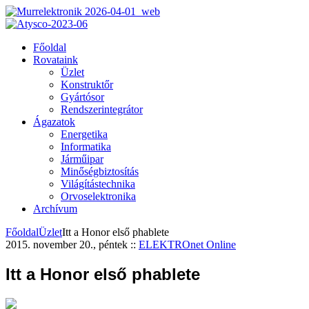
Főoldal
Rovataink
Üzlet
Konstruktőr
Gyártósor
Rendszerintegrátor
Ágazatok
Energetika
Informatika
Járműipar
Minőségbiztosítás
Világítástechnika
Orvoselektronika
Archívum
Főoldal
Üzlet
Itt a Honor első phablete
2015. november 20., péntek
::
ELEKTROnet Online
Itt a Honor első phablete