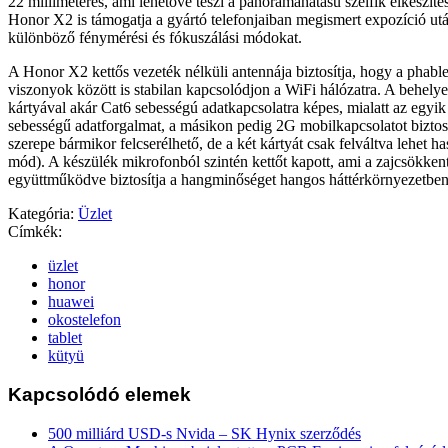
22 milliméteres, ami lehetővé teszi a panorámahatású szelfik elkészíté
Honor X2 is támogatja a gyártó telefonjaiban megismert expozíció után
különböző fénymérési és fókuszálási módokat.
A Honor X2 kettős vezeték nélküli antennája biztosítja, hogy a phable
viszonyok között is stabilan kapcsolódjon a WiFi hálózatra. A behely
kártyával akár Cat6 sebességú adatkapcsolatra képes, mialatt az egyi
sebességű adatforgalmat, a másikon pedig 2G mobilkapcsolatot biztosí
szerepe bármikor felcserélhető, de a két kártyát csak felváltva lehet h
mód). A készülék mikrofonból szintén kettőt kapott, ami a zajcsökken
együttműködve biztosítja a hangminőséget hangos háttérkörnyezetben 
Kategória:
Üzlet
Címkék:
üzlet
honor
huawei
okostelefon
tablet
kütyü
Kapcsolódó elemek
500 milliárd USD-s Nvida – SK Hynix szerződés