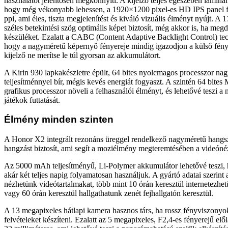
használatot jelentősen megkönnyíti. A kijelző teljes egészében laminá
hogy még vékonyabb lehessen, a 1920×1200 pixel-es HD IPS panel f
ppi, ami éles, tiszta megjelenítést és kiváló vizuális élményt nyújt. A 1
széles betekintési szög optimális képet biztosít, még akkor is, ha meg
készüléket. Ezalatt a CABC (Content Adaptive Backlight Control) tech
hogy a nagyméretű képernyő fényereje mindig igazodjon a külső fén
kijelző ne merítse le túl gyorsan az akkumulátort.
A Kirin 930 lapkakészletre épült, 64 bites nyolcmagos processzor nag
teljesítménnyel bír, mégis kevés energiát fogyaszt. A szintén 64 bit
grafikus processzor növeli a felhasználói élményt, és lehetővé teszi 
játékok futtatását.
Élmény minden szinten
A Honor X2 integrált rezonáns üreggel rendelkező nagyméretű hangs
hangzást biztosít, ami segít a moziélmény megteremtésében a videóné
Az 5000 mAh teljesítményű, Li-Polymer akkumulátor lehetővé teszi, 
akár két teljes napig folyamatosan használjuk. A gyártó adatai szerint 
nézhetünk videótartalmakat, több mint 10 órán keresztül internetezhe
vagy 60 órán keresztül hallgathatunk zenét fejhallgatón keresztül.
A 13 megapixeles hátlapi kamera hasznos társ, ha rossz fényviszonyo
felvételeket készíteni. Ezalatt az 5 megapixeles, F2,4-es fényerejű el