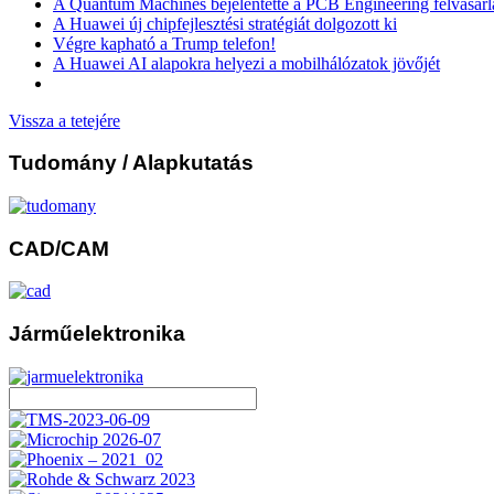
A Quantum Machines bejelentette a PCB Engineering felvásárl
A Huawei új chipfejlesztési stratégiát dolgozott ki
Végre kapható a Trump telefon!
A Huawei AI alapokra helyezi a mobilhálózatok jövőjét
Vissza a tetejére
Tudomány
/ Alapkutatás
CAD/CAM
Járműelektronika