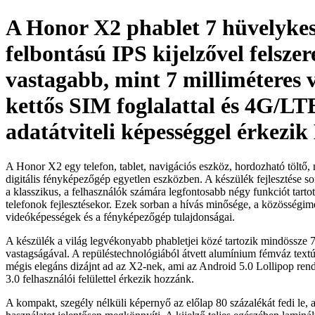
A Honor X2 phablet 7 hüvelyke
felbontású IPS kijelzővel felszere
vastagabb, mint 7 milliméteres 
kettős SIM foglalattal és 4G/LT
adatátviteli képességgel érkezi
A Honor X2 egy telefon, tablet, navigációs eszköz, hordozható töltő, 
digitális fényképezőgép egyetlen eszközben. A készülék fejlesztése s
a klasszikus, a felhasználók számára legfontosabb négy funkciót tartot
telefonok fejlesztésekor. Ezek sorban a hívás minősége, a közösségim
videóképességek és a fényképezőgép tulajdonságai.
A készülék a világ legvékonyabb phabletjei közé tartozik mindössze 7
vastagságával. A repüléstechnológiából átvett alumínium fémváz text
mégis elegáns dizájnt ad az X2-nek, ami az Android 5.0 Lollipop ren
3.0 felhasználói felülettel érkezik hozzánk.
A kompakt, szegély nélküli képernyő az előlap 80 százalékát fedi le,