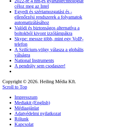
2022-re 4 nm-es gyártástechnológiát
céloz meg az Intel
Egyedi és szériamozgatási és -
ellenőrzési rendszerek a folyamatok
automatizálásához
Valódi és biztonságos alternatíva a
boltokból kivont izzólámpákra
Skype: messze több, mint egy VoIP-
telefon
A Szilícium-völgy válasza a globális
válságra
National Instruments
A pendrájv sem csodaszer!
Copyright © 2026. Heiling Média Kft.
Scroll to Top
Impresszum
Mediakit (English)
Médiaajánlat
Adatvédelmi nyilatkozat
Rólunk
Kapcsolat