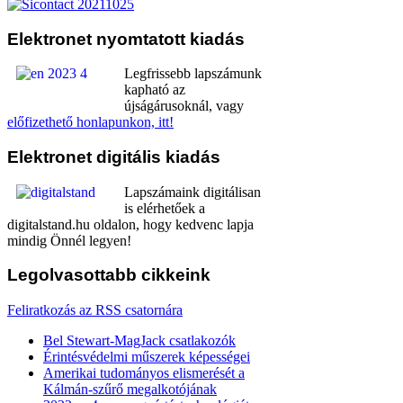
Elektronet
nyomtatott kiadás
Legfrissebb lapszámunk
kapható az
újságárusoknál, vagy
előfizethető honlapunkon, itt!
Elektronet
digitális kiadás
Lapszámaink digitálisan
is elérhetőek a
digitalstand.hu oldalon, hogy kedvenc lapja
mindig Önnél legyen!
Legolvasottabb
cikkeink
Feliratkozás az RSS csatornára
Bel Stewart-MagJack csatlakozók
Érintésvédelmi műszerek képességei
Amerikai tudományos elismerését a
Kálmán-szűrő megalkotójának