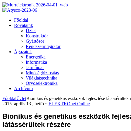
Főoldal
Rovataink
Üzlet
Konstruktőr
Gyártósor
Rendszerintegrátor
Ágazatok
Energetika
Informatika
Járműipar
Minőségbiztosítás
Világítástechnika
Orvoselektronika
Archívum
Főoldal
Üzlet
Bionikus és genetikus eszközök fejlesztése látássérültek 
2015. április 13., hétfő
::
ELEKTROnet Online
Bionikus és genetikus eszközök fejles
látássérültek részére