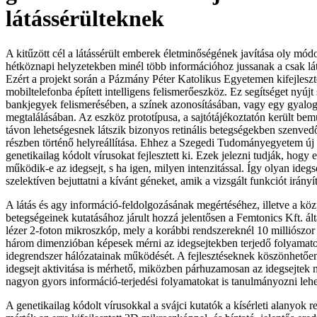
látássérülteknek
A kitűzött cél a látássérült emberek életminőségének javítása oly mó
hétköznapi helyzetekben minél több információhoz jussanak a csak lát
Ezért a projekt során a Pázmány Péter Katolikus Egyetemen kifejleszt
mobiltelefonba épített intelligens felismerőeszköz. Ez segítséget nyújt
bankjegyek felismerésében, a színek azonosításában, vagy egy gyalo
megtalálásában. Az eszköz prototípusa, a sajtótájékoztatón került bem
távon lehetségesnek látszik bizonyos retinális betegségekben szenved
részben történő helyreállítása. Ehhez a Szegedi Tudományegyetem ú
genetikailag kódolt vírusokat fejlesztett ki. Ezek jelezni tudják, hogy 
működik-e az idegsejt, s ha igen, milyen intenzitással. Így olyan idegs
szelektíven bejuttatni a kívánt géneket, amik a vizsgált funkciót irányít
A látás és agy információ-feldolgozásának megértéséhez, illetve a kö
betegségeinek kutatásához járult hozzá jelentősen a Femtonics Kft. álta
lézer 2-foton mikroszkóp, mely a korábbi rendszereknél 10 milliószor
három dimenzióban képesek mérni az idegsejtekben terjedő folyamat
idegrendszer hálózatainak működését. A fejlesztéseknek köszönhetően
idegsejt aktivitása is mérhető, miközben párhuzamosan az idegsejtek 
nagyon gyors információ-terjedési folyamatokat is tanulmányozni lehe
A genetikailag kódolt vírusokkal a svájci kutatók a kísérleti alanyok re