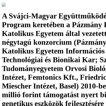
A Svájci-Magyar Együttműködé
Program keretében a Pázmány 
Katolikus Egyetem által vezetet
négytagú konzorcium (Pázmány
Katolikus Egyetem Információs
Technológiai és Bionikai Kar; S
Tudományegyetem Orvosi Bioló
Intézet, Femtonics Kft., Friedri
Miescher Intézet, Basel) 2010-be
millió forint támogatást nyert b
genetikus eszközök fejlesztésére