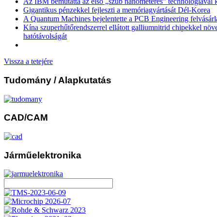
Az IBM bemutatta az első „szub nanométeres” technológiával k
Gigantikus pénzekkel fejleszti a memóriagyártását Dél-Korea
A Quantum Machines bejelentette a PCB Engineering felvásárl
Kína szuperhűtőrendszerrel ellátott galliumnitrid chipekkel növ
hatótávolságát
Vissza a tetejére
Tudomány
/ Alapkutatás
CAD/CAM
Járműelektronika