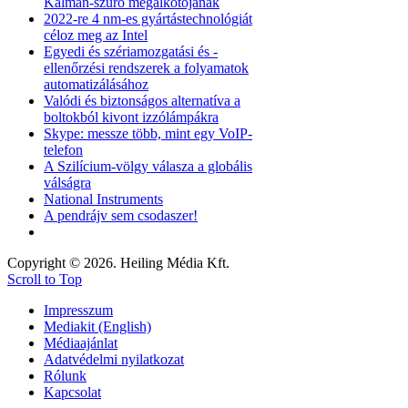
Kálmán-szűrő megalkotójának
2022-re 4 nm-es gyártástechnológiát
céloz meg az Intel
Egyedi és szériamozgatási és -
ellenőrzési rendszerek a folyamatok
automatizálásához
Valódi és biztonságos alternatíva a
boltokból kivont izzólámpákra
Skype: messze több, mint egy VoIP-
telefon
A Szilícium-völgy válasza a globális
válságra
National Instruments
A pendrájv sem csodaszer!
Copyright © 2026. Heiling Média Kft.
Scroll to Top
Impresszum
Mediakit (English)
Médiaajánlat
Adatvédelmi nyilatkozat
Rólunk
Kapcsolat