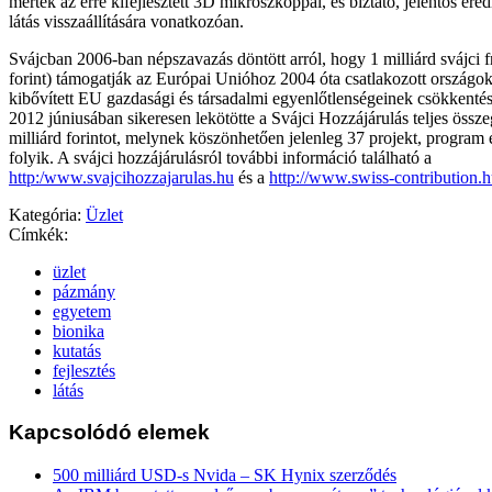
mérték az erre kifejlesztett 3D mikroszkóppal, és bíztató, jelentős ere
látás visszaállítására vonatkozóan.
Svájcban 2006-ban népszavazás döntött arról, hogy 1 milliárd svájci f
forint) támogatják az Európai Unióhoz 2004 óta csatlakozott országok 
kibővített EU gazdasági és társadalmi egyenlőtlenségeinek csökkenté
2012 júniusában sikeresen lekötötte a Svájci Hozzájárulás teljes össz
milliárd forintot, melynek köszönhetően jelenleg 37 projekt, program 
folyik. A svájci hozzájárulásról további információ található a
http:/www.svajcihozzajarulas.hu
és a
http://www.swiss-contribution.
Kategória:
Üzlet
Címkék:
üzlet
pázmány
egyetem
bionika
kutatás
fejlesztés
látás
Kapcsolódó elemek
500 milliárd USD-s Nvida – SK Hynix szerződés