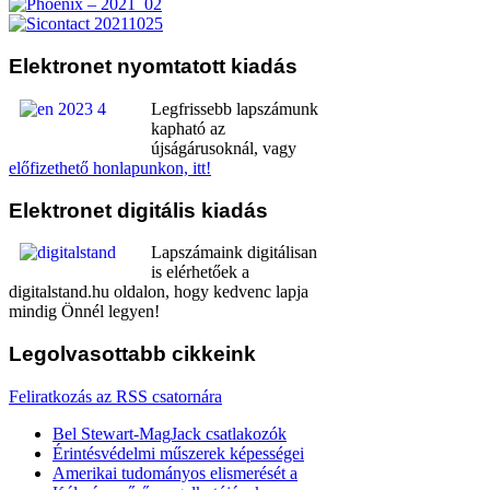
Elektronet
nyomtatott kiadás
Legfrissebb lapszámunk
kapható az
újságárusoknál, vagy
előfizethető honlapunkon, itt!
Elektronet
digitális kiadás
Lapszámaink digitálisan
is elérhetőek a
digitalstand.hu oldalon, hogy kedvenc lapja
mindig Önnél legyen!
Legolvasottabb
cikkeink
Feliratkozás az RSS csatornára
Bel Stewart-MagJack csatlakozók
Érintésvédelmi műszerek képességei
Amerikai tudományos elismerését a