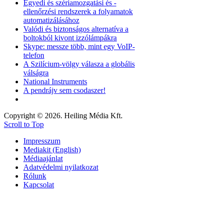
Egyedi és szériamozgatási és -
ellenőrzési rendszerek a folyamatok
automatizálásához
Valódi és biztonságos alternatíva a
boltokból kivont izzólámpákra
Skype: messze több, mint egy VoIP-
telefon
A Szilícium-völgy válasza a globális
válságra
National Instruments
A pendrájv sem csodaszer!
Copyright © 2026. Heiling Média Kft.
Scroll to Top
Impresszum
Mediakit (English)
Médiaajánlat
Adatvédelmi nyilatkozat
Rólunk
Kapcsolat