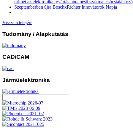
prímet az elektronikai gyártás budapesti szakmai csúcstalálkozó
Szeptemberben újra BoschxRichter Innovátorok Napja
Vissza a tetejére
Tudomány
/ Alapkutatás
CAD/CAM
Járműelektronika