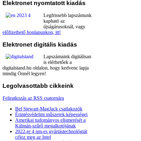
Elektronet
nyomtatott kiadás
Legfrissebb lapszámunk
kapható az
újságárusoknál, vagy
előfizethető honlapunkon, itt!
Elektronet
digitális kiadás
Lapszámaink digitálisan
is elérhetőek a
digitalstand.hu oldalon, hogy kedvenc lapja
mindig Önnél legyen!
Legolvasottabb
cikkeink
Feliratkozás az RSS csatornára
Bel Stewart-MagJack csatlakozók
Érintésvédelmi műszerek képességei
Amerikai tudományos elismerését a
Kálmán-szűrő megalkotójának
2022-re 4 nm-es gyártástechnológiát
céloz meg az Intel