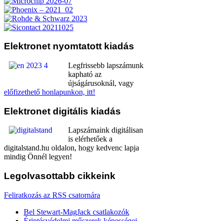
Elektronet
nyomtatott kiadás
Legfrissebb lapszámunk
kapható az
újságárusoknál, vagy
előfizethető honlapunkon, itt!
Elektronet
digitális kiadás
Lapszámaink digitálisan
is elérhetőek a
digitalstand.hu oldalon, hogy kedvenc lapja
mindig Önnél legyen!
Legolvasottabb
cikkeink
Feliratkozás az RSS csatornára
Bel Stewart-MagJack csatlakozók
Érintésvédelmi műszerek képességei