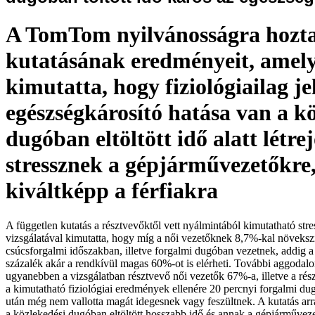
A TomTom nyilvánosságra hozta
kutatásának eredményeit, amel
kimutatta, hogy fiziológiailag je
egészségkárosító hatása van a k
dugóban eltöltött idő alatt létre
stressznek a gépjárművezetőkre
kiváltképp a férfiakra
A független kutatás a résztvevőktől vett nyálmintából kimutatható str
vizsgálatával kimutatta, hogy míg a női vezetőknek 8,7%-kal növekszik
csúcsforgalmi időszakban, illetve forgalmi dugóban vezetnek, addig a 
százalék akár a rendkívül magas 60%-ot is elérheti. További aggodal
ugyanebben a vizsgálatban résztvevő női vezetők 67%-a, illetve a rés
a kimutatható fiziológiai eredmények ellenére 20 percnyi forgalmi dug
után még nem vallotta magát idegesnek vagy feszültnek. A kutatás arra 
a közlekedési dugóban eltöltött hosszabb idő és annak a gépjárművez