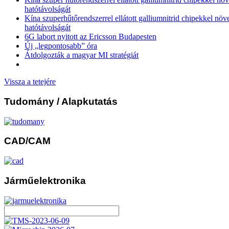
hatótávolságát
Kína szuperhűtőrendszerrel ellátott galliumnitrid chipekkel növ
hatótávolságát
6G labort nyitott az Ericsson Budapesten
Új „legpontosabb” óra
Átdolgozták a magyar MI stratégiát
Vissza a tetejére
Tudomány
/ Alapkutatás
CAD/CAM
Járműelektronika