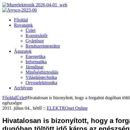
Főoldal
Rovataink
Üzlet
Konstruktőr
Gyártósor
Rendszerintegrátor
Ágazatok
Energetika
Informatika
Járműipar
Minőségbiztosítás
Világítástechnika
Orvoselektronika
Archívum
Főoldal
Üzlet
Hivatalosan is bizonyított, hogy a forgalmi dugóban töltö
egészségre
2011. július 04., hétfő
::
ELEKTROnet Online
Hivatalosan is bizonyított, hogy a forg
dugóban töltött idő káros az egészség