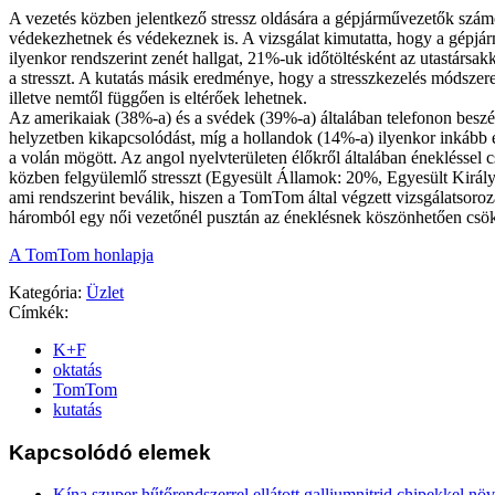
A vezetés közben jelentkező stressz oldására a gépjárművezetők szám
védekezhetnek és védekeznek is. A vizsgálat kimutatta, hogy a gépj
ilyenkor rendszerint zenét hallgat, 21%-uk időtöltésként az utastársak
a stresszt. A kutatás másik eredménye, hogy a stresszkezelés módszer
illetve nemtől függően is eltérőek lehetnek.
Az amerikaiak (38%-a) és a svédek (39%-a) általában telefonon beszél
helyzetben kikapcsolódást, míg a hollandok (14%-a) ilyenkor inkább ét
a volán mögött. Az angol nyelvterületen élőkről általában énekléssel 
közben felgyülemlő stresszt (Egyesült Államok: 20%, Egyesült Kirá
ami rendszerint beválik, hiszen a TomTom által végzett vizsgálatsoroz
háromból egy női vezetőnél pusztán az éneklésnek köszönhetően csökke
A TomTom honlapja
Kategória:
Üzlet
Címkék:
K+F
oktatás
TomTom
kutatás
Kapcsolódó elemek
Kína szuper hűtőrendszerrel ellátott galliumnitrid chipekkel nö