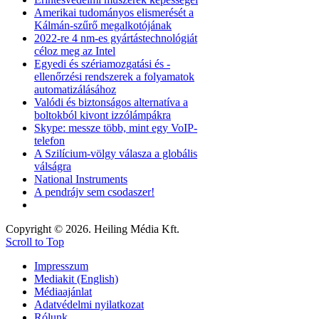
Amerikai tudományos elismerését a
Kálmán-szűrő megalkotójának
2022-re 4 nm-es gyártástechnológiát
céloz meg az Intel
Egyedi és szériamozgatási és -
ellenőrzési rendszerek a folyamatok
automatizálásához
Valódi és biztonságos alternatíva a
boltokból kivont izzólámpákra
Skype: messze több, mint egy VoIP-
telefon
A Szilícium-völgy válasza a globális
válságra
National Instruments
A pendrájv sem csodaszer!
Copyright © 2026. Heiling Média Kft.
Scroll to Top
Impresszum
Mediakit (English)
Médiaajánlat
Adatvédelmi nyilatkozat
Rólunk