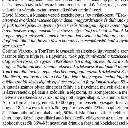
hatása hosszú távon káros az immunrendszer működésére, magas vér
valamint a vércukorszint megemelkedését eredményezi.
David Moxon, a kutatást vezető pszichológus így nyilatkozott:
"Ezek 
bizonyos evolúciós viselkedésformákkal magyarázhatók és állíthatók
férfiak többségénél az ilyen helyzetek erős fiziológiai, úgynevezett "figh
(szembenézés vagy menekülés a stresszhelyzetből) reakciót váltanak ki.
hogy a gépjárművezető ennek nincs minden esetben tudatában, a rend
dugóban töltött idő hosszú távon komoly egészségkárosító hatást gya
szervezetre."
Corinne Vigreux, a TomTom fogyasztói részlegének ügyvezetője szeri
hasznos tényre hívja fel a figyelmet.
"Sok gépjárművezető a közlekedé
alapvetően rossz, de egyben elkerülhetetlen dolognak tekinti. Ez a kuta
hogy változtatunk kell az embereknek a közlekedésről kialakított alapv
TomTom által tavaly szeptemberben megfogalmazott Közlekedési Kiál
Manifesto) pontosan azzal a céllal jött létre, hogy egyedi technológiá
a felhasználói közösségünk együttes erejével a forgalomsűrűséget 5%-
A kutatás számos olyan tünetre is felhívja a figyelmet, melyek akár a 
is észrevehetők, például a szédülés, a légszomj, az izomgörcsök, a me
illetve a viselkedési zavarok, az izgatott ideges állapot, valamint a biz
A TomTom által megrendelt, 10 000 gépjárművezetőt vizsgáló friss viz
hogy a 18 és 64 éves kor közötti gépjárművezetők 72%-a napi szinten
általában otthonról munkába, míg 80%-uk iskolába utazik. Ha ehhez 
tényt, hogy közel egymilliárd autó közlekedik világszerte az utakon,
gépkocsivezetők 86%-kát negatívan érintik a forgalmi közlekedéssel 