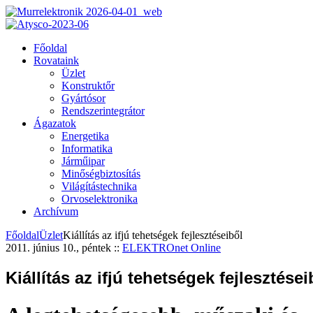
Főoldal
Rovataink
Üzlet
Konstruktőr
Gyártósor
Rendszerintegrátor
Ágazatok
Energetika
Informatika
Járműipar
Minőségbiztosítás
Világítástechnika
Orvoselektronika
Archívum
Főoldal
Üzlet
Kiállítás az ifjú tehetségek fejlesztéseiből
2011. június 10., péntek
::
ELEKTROnet Online
Kiállítás az ifjú tehetségek fejlesztései