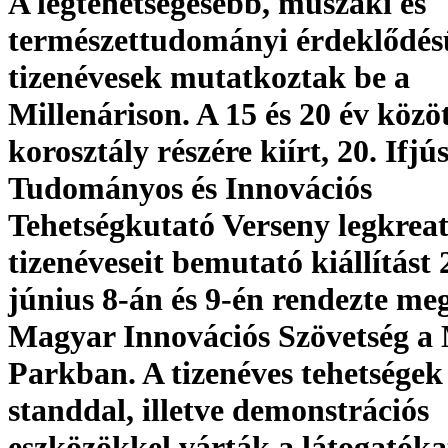
A legtehetségesebb, műszaki és
természettudományi érdeklődés
tizenévesek mutatkoztak be a
Millenárison. A 15 és 20 év közöt
korosztály részére kiírt, 20. Ifjú
Tudományos és Innovációs
Tehetségkutató Verseny legkrea
tizenéveseit bemutató kiállítást 
június 8-án és 9-én rendezte me
Magyar Innovációs Szövetség a 
Parkban. A tizenéves tehetségek
standdal, illetve demonstrációs
eszközökkel várták a látogatóka