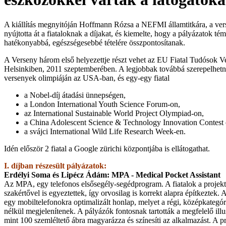
A kiállítás megnyitóján Hoffmann Rózsa a NEFMI államtitkára, a ve
nyújtotta át a fiataloknak a díjakat, és kiemelte, hogy a pályázatok tém
hatékonyabbá, egészségesebbé tételére összpontosítanak.
A Verseny három első helyezettje részt vehet az EU Fiatal Tudósok V
Helsinkiben, 2011 szeptemberében. A legjobbak továbbá szerepelhet
versenyek olimpiáján az USA-ban, és egy-egy fiatal
a Nobel-díj átadási ünnepségen,
a London International Youth Science Forum-on,
az International Sustainable World Project Olympiad-on,
a China Adolescent Science & Technology Innovation Contest 
a svájci International Wild Life Research Week-en.
Idén először 2 fiatal a Google zürichi központjába is ellátogathat.
I. díjban részesült pályázatok:
Erdélyi Soma és Lipécz Ádám: MPA - Medical Pocket Assistant
Az MPA, egy telefonos elsősegély-segédprogram. A fiatalok a projek
szakértővel is egyeztettek, így orvosilag is korrekt alapra építkeztek.
egy mobiltelefonokra optimalizált honlap, melyet a régi, középkategór
nélkül megjelenítenek. A pályázók fontosnak tartották a megfelelő illus
mint 100 szemléltető ábra magyarázza és színesíti az alkalmazást. A p