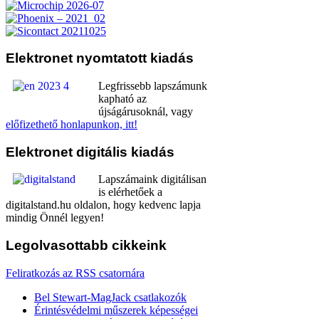
Elektronet
nyomtatott kiadás
Legfrissebb lapszámunk
kapható az
újságárusoknál, vagy
előfizethető honlapunkon, itt!
Elektronet
digitális kiadás
Lapszámaink digitálisan
is elérhetőek a
digitalstand.hu oldalon, hogy kedvenc lapja
mindig Önnél legyen!
Legolvasottabb
cikkeink
Feliratkozás az RSS csatornára
Bel Stewart-MagJack csatlakozók
Érintésvédelmi műszerek képességei