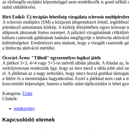
az elsősegély-nyújtási képzettséggel nem rendelkezők is gond nélkül 
stabil oldalfekvést.
Biró Enikő: Új terápiás lehetőség vizsgálata sclerosis multiplexbe
A sclerosis multiplex (SM) a központi idegrendszert érintő, legtöbbször
jelentkező autoimmun kórkép. A kórkép létrejöttében egyes kórosan 
altípusok játszanak fontos szerepet. A pályázó vizsgálatának célkitűzé
kálium csatornák gátlásának hatására megfigyelje a limfocita aktiváci
különbségeket. Eredményei arra utalnak, hogy a vizsgált csatornák gá
a limfocita aktiváció mértéke.
Ócsvári Áron: "Tilitoli" egyszemélyes logikai játék
A játékot 3×3, 4×4 vagy 5×5-ös méretű táblán játszák. A feladat az, 
sorfolytonosan rendezzük úgy, hogy az üres mező a tábla jobb alsó s
el. A játékban az a nagy nehezítés, hogy nincs hozzá grafikai támogatá
a fülére és a memóriájára hagyatkozhat. Ezzel a játékkal nem csak a m
koncentráló képességet, hanem a hallás utáni tájékozódást is lehet gya
Kategória:
Üzlet
Címkék:
rendezvény
Kapcsolódó elemek