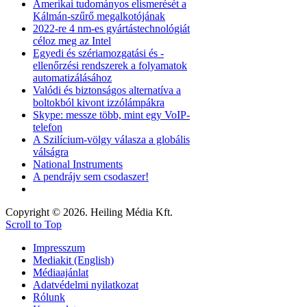
Amerikai tudományos elismerését a
Kálmán-szűrő megalkotójának
2022-re 4 nm-es gyártástechnológiát
céloz meg az Intel
Egyedi és szériamozgatási és -
ellenőrzési rendszerek a folyamatok
automatizálásához
Valódi és biztonságos alternatíva a
boltokból kivont izzólámpákra
Skype: messze több, mint egy VoIP-
telefon
A Szilícium-völgy válasza a globális
válságra
National Instruments
A pendrájv sem csodaszer!
Copyright © 2026. Heiling Média Kft.
Scroll to Top
Impresszum
Mediakit (English)
Médiaajánlat
Adatvédelmi nyilatkozat
Rólunk