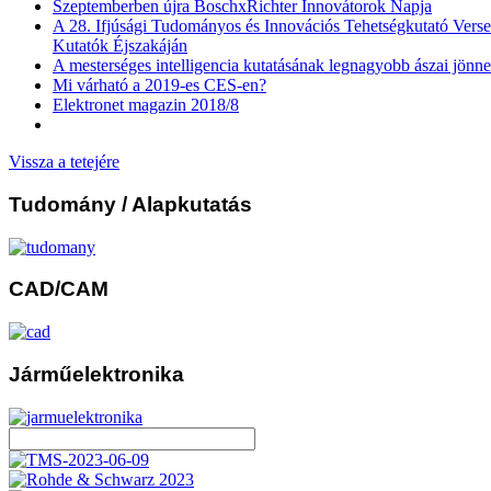
Szeptemberben újra BoschxRichter Innovátorok Napja
A 28. Ifjúsági Tudományos és Innovációs Tehetségkutató Verse
Kutatók Éjszakáján
A mesterséges intelligencia kutatásának legnagyobb ászai jönn
Mi várható a 2019-es CES-en?
Elektronet magazin 2018/8
Vissza a tetejére
Tudomány
/ Alapkutatás
CAD/CAM
Járműelektronika