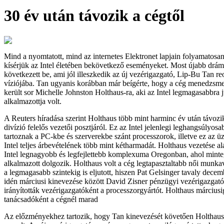
30 év után távozik a cégtől
Mind a nyomtatott, mind az internetes Elektronet lapjain folyamatosa
kísérjük az Intel életében bekövetkező eseményeket. Most újabb dráma
következett be, ami jól illeszkedik az új vezérigazgató, Lip-Bu Tan re
víziójába. Tan ugyanis korábban már beígérte, hogy a cég menedzsmentjé
került sor Michelle Johnston Holthaus-ra, aki az Intel legmagasabbra j
alkalmazottja volt.
A Reuters híradása szerint Holthaus több mint harminc év után távozik
divízió felelős vezetői posztjáról. Ez az Intel jelenlegi leghangsúlyosa
tartoznak a PC-kbe és szerverekbe szánt processzorok, illetve ez az üz
Intel teljes árbevételének több mint kétharmadát. Holthaus vezetése al
Intel legnagyobb és legfejlettebb komplexuma Oregonban, ahol minte
alkalmazott dolgozik. Holthaus volt a cég legtapasztaltabb női munkavá
a legmagasabb szintekig is eljutott, hiszen Pat Gelsinger tavaly decem
idén márciusi kinevezése között David Zisner pénzügyi vezérigazgató
irányították vezérigazgatóként a processzorgyártót. Holthaus márciusi
tanácsadóként a cégnél marad
Az előzményekhez tartozik, hogy Tan kinevezését követően Holthaus 