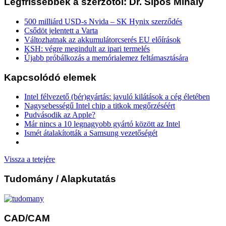
Legfrissebbek a szerzőtől: Dr. Sipos Mihály
500 milliárd USD-s Nvida – SK Hynix szerződés
Csődöt jelentett a Varta
Változhatnak az akkumulátorcserés EU előírások
KSH: végre megindult az ipari termelés
Újabb próbálkozás a memórialemez feltámasztására
Kapcsolódó elemek
Intel félvezető (bér)gyártás: javuló kilátások a cég életében
Nagysebességű Intel chip a titkok megőrzéséért
Pudvásodik az Apple?
Már nincs a 10 legnagyobb gyártó között az Intel
Ismét átalakították a Samsung vezetőségét
Vissza a tetejére
Tudomány
/ Alapkutatás
CAD/CAM