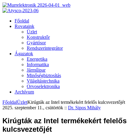
Főoldal
Rovataink
Üzlet
Konstruktőr
Gyártósor
Rendszerintegrátor
Ágazatok
Energetika
Informatika
Járműipar
Minőségbiztosítás
Világítástechnika
Orvoselektronika
Archívum
Főoldal
Üzlet
Kirúgták az Intel termékekért felelős kulcsvezetőjét
2025. szeptember 11., csütörtök
::
Dr. Sipos Mihály
Kirúgták az Intel termékekért felelős
kulcsvezetőjét