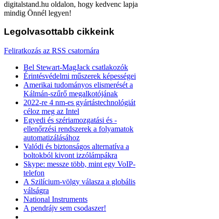
digitalstand.hu oldalon, hogy kedvenc lapja
mindig Önnél legyen!
Legolvasottabb
cikkeink
Feliratkozás az RSS csatornára
Bel Stewart-MagJack csatlakozók
Érintésvédelmi műszerek képességei
Amerikai tudományos elismerését a
Kálmán-szűrő megalkotójának
2022-re 4 nm-es gyártástechnológiát
céloz meg az Intel
Egyedi és szériamozgatási és -
ellenőrzési rendszerek a folyamatok
automatizálásához
Valódi és biztonságos alternatíva a
boltokból kivont izzólámpákra
Skype: messze több, mint egy VoIP-
telefon
A Szilícium-völgy válasza a globális
válságra
National Instruments
A pendrájv sem csodaszer!