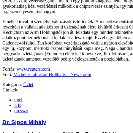
szorult. Az új vezérigazgató a nyáron egy ponton világossá tette, hogy
gyakorlatilag kézi vezérléssel működik a chiptervezés szintjén, így m
fog személyesen jóváhagyni.
Emellett további személyi változások is történtek. A menedzsmentstruk
részeként a vállalat adatközponti üzletágának élére kívülről érkezett 
Kechichian az Arm Holdingstól jön át, feladata egy minden tekintetb
adatközponti termékkínálat kialakítása lesz majd. Ezzel egy időben a 
Cadence-től (ahol Tan korábban vezérigazgató volt) a nyáron elcsábít
egy új, központi mérnöki csapat irányítását kapta meg, Naga Chandras
bérgyártó üzletágának (Foundry) élére lett kinevezve, Jim Johnsont, a
üzletágának átmeneti vezetőjét pedig véglegesítették a pozíciójában.
Forrás:
www.reuters.com
Fotó:
Michelle Johnston Holthaus – Newsroom
Kategória:
Üzlet
Címkék:
intel
HR
presszó
Dr. Sipos Mihály