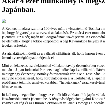
Akár 4 ezer munkahely is megs
Japánban.
A Reuters híradása szerint a 100 éves múltra visszatekintő Toshiba a m
be, hogy felgyorsítja a szervezeti átalakulását. Ez akár 4 ezer munkah
jelentheti. Ez a cég Japán béli dolgozóinak 6%-át jelenti. Az elbocsátás
bejelentették, hogy a tokiói központból a cég Kawasakiba helyezi át a
tevékenységeket.
Az átalakítások mögött az a vállalati célkitűzés áll, hogy három éven 
üzemi nyereséghányadot érjenek el.
Mint emlékezetes, az elektronikai vállalatot tavaly decemberben vezett
miután a Japan Industrial Partners magántőkealap 14 milliárd dollárért
mintegy egy évtizednyi botrány és felfordulás zárult le a Toshibánál.
irányuló erőfeszítéseit, hogy fordulatot érjen el a Toshibánál, a japá
próbájának tekintik, amelyet korábban "hagetakának" azaz keselyűnek
hírneve miatt.
Itt kell még megemlíteni, hogy az elmúlt időszakban több japán vállala
létszámcsökkentést jelentett be. A fénymásológépeket gyártó Konica M
kozmetikai cég és az Omron elektronikai vállalat is tömeges elbocsátá