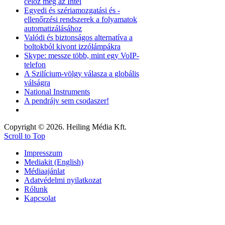
céloz meg az Intel
Egyedi és szériamozgatási és -
ellenőrzési rendszerek a folyamatok
automatizálásához
Valódi és biztonságos alternatíva a
boltokból kivont izzólámpákra
Skype: messze több, mint egy VoIP-
telefon
A Szilícium-völgy válasza a globális
válságra
National Instruments
A pendrájv sem csodaszer!
Copyright © 2026. Heiling Média Kft.
Scroll to Top
Impresszum
Mediakit (English)
Médiaajánlat
Adatvédelmi nyilatkozat
Rólunk
Kapcsolat