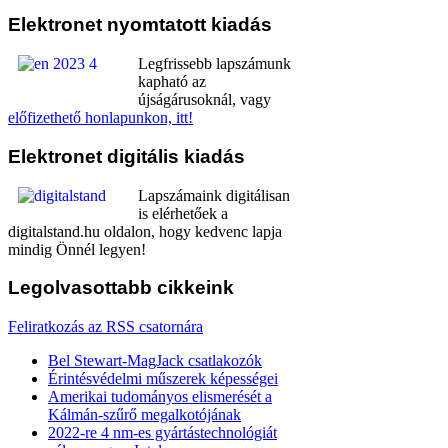
Elektronet
nyomtatott kiadás
Legfrissebb lapszámunk
kapható az
újságárusoknál, vagy
előfizethető honlapunkon, itt!
Elektronet
digitális kiadás
Lapszámaink digitálisan
is elérhetőek a
digitalstand.hu oldalon, hogy kedvenc lapja
mindig Önnél legyen!
Legolvasottabb
cikkeink
Feliratkozás az RSS csatornára
Bel Stewart-MagJack csatlakozók
Érintésvédelmi műszerek képességei
Amerikai tudományos elismerését a
Kálmán-szűrő megalkotójának
2022-re 4 nm-es gyártástechnológiát