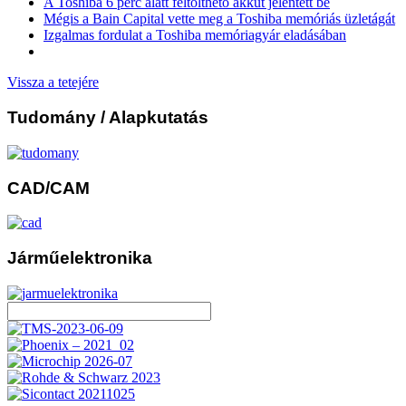
A Toshiba 6 perc alatt feltölthető akkut jelentett be
Mégis a Bain Capital vette meg a Toshiba memóriás üzletágát
Izgalmas fordulat a Toshiba memóriagyár eladásában
Vissza a tetejére
Tudomány
/ Alapkutatás
CAD/CAM
Járműelektronika