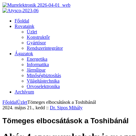
Főoldal
Rovataink
Üzlet
Konstruktőr
Gyártósor
Rendszerintegrátor
Ágazatok
Energetika
Informatika
Járműipar
Minőségbiztosítás
Világítástechnika
Orvoselektronika
Archívum
Főoldal
Üzlet
Tömeges elbocsátások a Toshibánál
2024. május 21., kedd
::
Dr. Sipos Mihály
Tömeges elbocsátások a Toshibánál