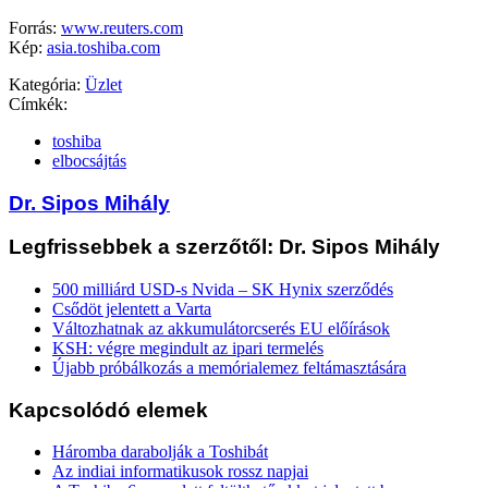
Forrás:
www.reuters.com
Kép:
asia.toshiba.com
Kategória:
Üzlet
Címkék:
toshiba
elbocsájtás
Dr. Sipos Mihály
Legfrissebbek a szerzőtől: Dr. Sipos Mihály
500 milliárd USD-s Nvida – SK Hynix szerződés
Csődöt jelentett a Varta
Változhatnak az akkumulátorcserés EU előírások
KSH: végre megindult az ipari termelés
Újabb próbálkozás a memórialemez feltámasztására
Kapcsolódó elemek
Háromba darabolják a Toshibát
Az indiai informatikusok rossz napjai