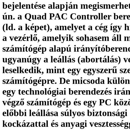
bejelentése alapján megismerhe
ún. a Quad PAC Controller ber
(ld. a képet), amelyet a cég így 
a vezérlő, amelyik sohasem áll 
számítógép alapú irányítóberen
ugyanúgy a leállás (abortálás) v
leselkedik, mint egy egyszerű sz
számítógépre. De micsoda külö
egy technológiai berendezés irán
végző számítógép és egy PC közö
előbbi leállása súlyos biztonsági
kockázattal és anyagi vesztesség