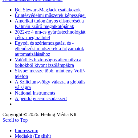
Bel Stewart-MagJack csatlakozók
Érintésvédelmi műszerek képességei
Amerikai tudományos elismerését a
Kálmán-szűrő megalkotójának
2022-re 4 nm-es gyártástechnológiát
céloz meg az Intel
Egyedi és szériamozgatási és -
ellenőrzési rendszerek a folyamatok
automatizálásához
Valódi és biztonságos alternatíva a
boltokból kivont izzólámpákra
Skype: messze több, mint egy VoIP-
telefon
A Szilícium-völgy válasza a globális
válságra
National Instruments
A pendrájv sem csodaszer!
Copyright © 2026. Heiling Média Kft.
Scroll to Top
Impresszum
Mediakit (English)