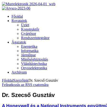
Főoldal
Rovataink
Üzlet
Konstruktőr
Gyártósor
Rendszerintegrátor
Ágazatok
Energetika
Informatika
Járműipar
Minőségbiztosítás
Világítástechnika
Orvoselektronika
Archívum
Főoldal
Szerzőink
Dr. Szecső Gusztáv
Feliratkozás az RSS csatornára
Dr. Szecső Gusztáv
A Honeywell és a National Instruments együttmű