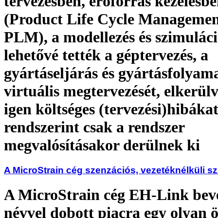
tervezésben, erőforrás kezelésb
(Product Life Cycle Managemen
PLM), a modellezés és szimuláci
lehetővé tették a géptervezés, a
gyártáseljárás és gyártásfolyam
virtuális megtervezését, elkerülv
igen költséges (tervezési)hibáka
rendszerint csak a rendszer
megvalósításakor derülnek ki
A MicroStrain cég szenzációs, vezetéknélküli s
A MicroStrain cég EH-Link beve
névvel dobott piacra egy olyan ö