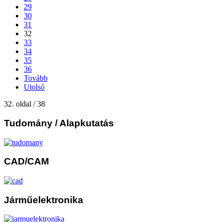
29
30
31
32
33
34
35
36
Tovább
Utolsó
32. oldal / 38
Tudomány
/ Alapkutatás
CAD/CAM
Járműelektronika