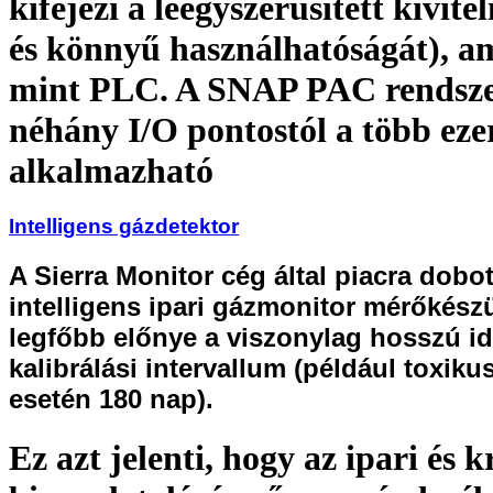
kifejezi a leegyszerűsített kivite
és könnyű használhatóságát), a
mint PLC. A SNAP PAC rendsze
néhány I/O pontostól a több eze
alkalmazható
Intelligens gázdetektor
A Sierra Monitor cég által piacra dobot
intelligens ipari gázmonitor mérőkész
legfőbb előnye a viszonylag hosszú id
kalibrálási intervallum (például toxiku
esetén 180 nap).
Ez azt jelenti, hogy az ipari és k