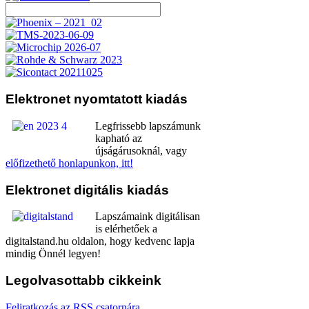
Elektronet
nyomtatott kiadás
Legfrissebb lapszámunk
kapható az
újságárusoknál, vagy
előfizethető honlapunkon, itt!
Elektronet
digitális kiadás
Lapszámaink digitálisan
is elérhetőek a
digitalstand.hu oldalon, hogy kedvenc lapja
mindig Önnél legyen!
Legolvasottabb
cikkeink
Feliratkozás az RSS csatornára