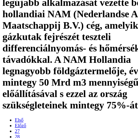
legújabb alkalmazását vezette b
hollandiai NAM (Nederlandse A
Maatschappij B.V.) cég, amelyi
gázkutak fejrészét teszteli
differenciálnyomás- és hőmérsék
távadókkal. A NAM Hollandia
legnagyobb földgáztermelője, é
mintegy 50 Mrd m3 mennyiségű
előállításával s ezzel az ország
szükségleteinek mintegy 75%-át 
Első
Előző
27
28