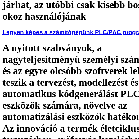
járhat, az utóbbi csak kisebb b
okoz használójának
Legyen képes a számítógépünk PLC/PAC progr
A nyitott szabványok, a
nagyteljesítményű személyi szá
és az egyre olcsóbb szoftverek l
teszik a tervezést, modellezést és
automatikus kódgenerálást PL
eszközök számára, növelve az
automatizálási eszközök hatéko
Az innováció a termék életciklu