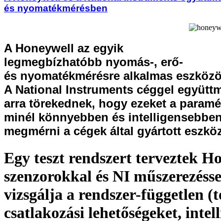
és nyomatékmérésben
A Honeywell az egyik
legmegbízhatóbb nyomás-, erő-
és nyomatékmérésre alkalmas eszközök
A National Instruments céggel együtt
arra törekednek, hogy ezeket a paramé
minél könnyebben és intelligensebbe
megmérni a cégek által gyártott eszkö
Egy teszt rendszert terveztek H
szenzorokkal és NI műszerezésse
vizsgálja a rendszer-független (t
csatlakozási lehetőségeket, intel