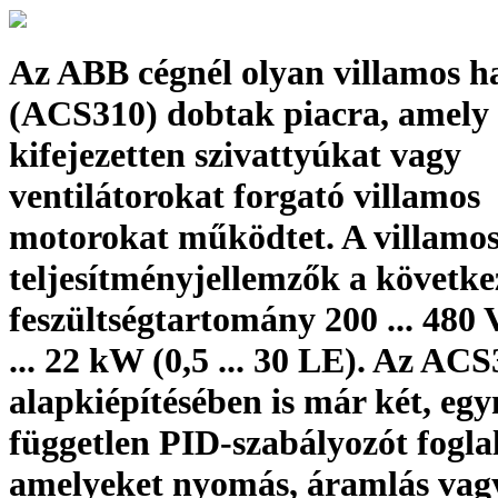
Az ABB cégnél olyan villamos ha
(ACS310) dobtak piacra, amely
kifejezetten szivattyúkat vagy
ventilátorokat forgató villamos
motorokat működtet. A villamos
teljesítményjellemzők a követke
feszültségtartomány 200 ... 480
... 22 kW (0,5 ... 30 LE). Az AC
alapkiépítésében is már két, eg
független PID-szabályozót fogl
amelyeket nyomás, áramlás vagy