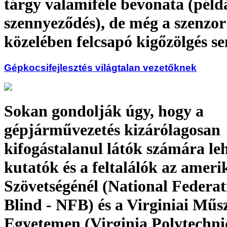
tárgy valamiféle bevonata (péld
szennyeződés), de még a szenzor
közelében felcsapó kigőzölgés s
Gépkocsifejlesztés világtalan vezetőknek
Sokan gondolják úgy, hogy a
gépjárművezetés kizárólagosan
kifogástalanul látók számára leh
kutatók és a feltalálók az amer
Szövetségénél (National Federat
Blind - NFB) és a Virginiai Műs
Egyetemen (Virginia Polytechnic