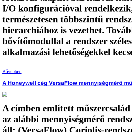
I/O konfigurációval rendelkezik
természetesen többszintű rendsz
hierarchiához is vezethet. Továb
bővítőmodullal a rendszer széles
alkalmazási lehetőségekkel kecs
Bővebben
A Honeywell cég VersaFlow mennyiségmérő mű
A címben említett műszercsalád 
az alábbi mennyiségmérő rends
áll: (VersaFlow) Coriolis-rendsz