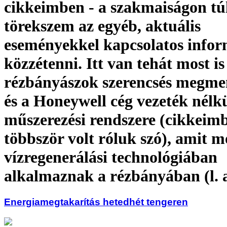
cikkeimben - a szakmaiságon túl
törekszem az egyéb, aktuális
eseményekkel kapcsolatos infor
közzétenni. Itt van tehát most is 
rézbányászok szerencsés megme
és a Honeywell cég vezeték nélkü
műszerezési rendszere (cikkeim
többször volt róluk szó), amit m
vízregenerálási technológiában
alkalmaznak a rézbányában (l. 
Energiamegtakarítás hetedhét tengeren