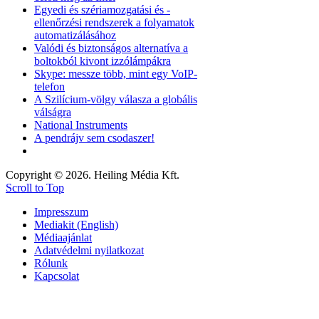
Egyedi és szériamozgatási és -
ellenőrzési rendszerek a folyamatok
automatizálásához
Valódi és biztonságos alternatíva a
boltokból kivont izzólámpákra
Skype: messze több, mint egy VoIP-
telefon
A Szilícium-völgy válasza a globális
válságra
National Instruments
A pendrájv sem csodaszer!
Copyright © 2026. Heiling Média Kft.
Scroll to Top
Impresszum
Mediakit (English)
Médiaajánlat
Adatvédelmi nyilatkozat
Rólunk
Kapcsolat