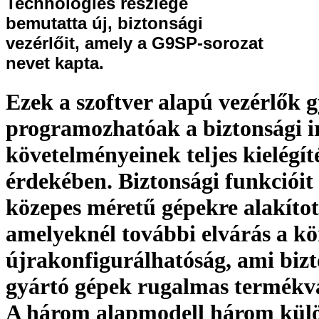
Technologies részlege
bemutatta új, biztonsági
vezérlőit, amely a G9SP-sorozat
nevet kapta.
Ezek a szoftver alapú vezérlők 
programozhatóak a biztonsági i
követelményeinek teljes kielégí
érdekében. Biztonsági funkcióit 
közepes méretű gépekre alakítot
amelyeknél további elvárás a k
újrakonfigurálhatóság, ami bizto
gyártó gépek rugalmas termékvál
A három alapmodell három kül