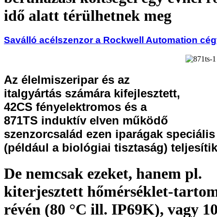
idő alatt térülhetnek meg
Saválló acélszenzor a Rockwell Automation cég
Az élelmiszeripar és az
italgyártás számára kifejlesztett,
42CS fényelektromos és a
871TS induktív elven működő
szenzorcsalád ezen iparágak speciális 
(például a biológiai tisztaság) teljesítik
De nemcsak ezeket, hanem pl.
kiterjesztett hőmérséklet-tart
révén (80 °C ill. IP69K), vagy 1