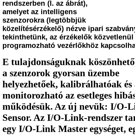
rendszerben (l. az ábrát),
amelyet az intelligens
szenzorokra (legtöbbjük
közelítésérzékelő) nézve ipari szabvá
tekinthetünk, az érzékelők közvetlenül
programozható vezérlőkhöz kapcsolha
E tulajdonságuknak köszönhető
a szenzorok gyorsan üzembe
helyezhetőek, kalibrálhatóak és
monitorozható az esetleges hibá
működésük. Az új nevük: I/O-L
Sensor. Az I/O-Link-rendszer t
egy I/O-Link Master egységet, e