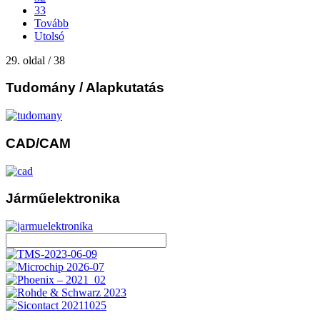
33
Tovább
Utolsó
29. oldal / 38
Tudomány
/ Alapkutatás
CAD/CAM
Járműelektronika