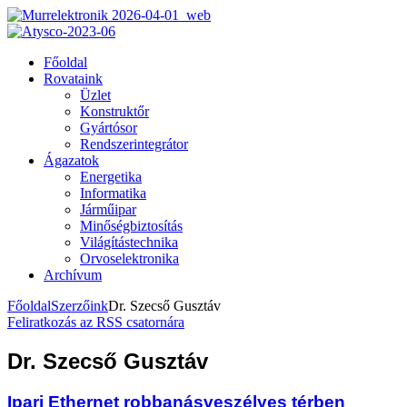
Főoldal
Rovataink
Üzlet
Konstruktőr
Gyártósor
Rendszerintegrátor
Ágazatok
Energetika
Informatika
Járműipar
Minőségbiztosítás
Világítástechnika
Orvoselektronika
Archívum
Főoldal
Szerzőink
Dr. Szecső Gusztáv
Feliratkozás az RSS csatornára
Dr. Szecső Gusztáv
Ipari Ethernet robbanásveszélyes térben