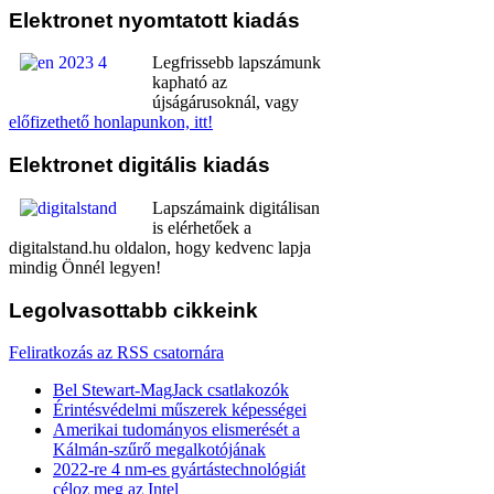
Elektronet
nyomtatott kiadás
Legfrissebb lapszámunk
kapható az
újságárusoknál, vagy
előfizethető honlapunkon, itt!
Elektronet
digitális kiadás
Lapszámaink digitálisan
is elérhetőek a
digitalstand.hu oldalon, hogy kedvenc lapja
mindig Önnél legyen!
Legolvasottabb
cikkeink
Feliratkozás az RSS csatornára
Bel Stewart-MagJack csatlakozók
Érintésvédelmi műszerek képességei
Amerikai tudományos elismerését a
Kálmán-szűrő megalkotójának
2022-re 4 nm-es gyártástechnológiát
céloz meg az Intel