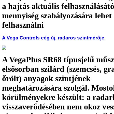
a hajtás aktuális felhasználásátó
mennyiség szabályozására lehet
felhasználni
A Vega Controls cég új, radaros szintmérője
A VegaPlus SR68 típusjelű műsz
elsősorban szilárd (szemcsés, gra
őrölt) anyagok szintjének
meghatározására szolgál. Mosto
körülményekre készült: a rada
visszaverődésében nem okoz vesz