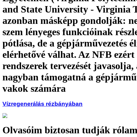
and State University - Virginia 
azonban másképp gondolják: n
szem lényeges funkcióinak részl
pótlása, de a gépjárművezetés é
elérhetővé válhat. Az NFB ezért
rendszerek tervezését javasolja,
nagyban támogatná a gépjárműv
vakok számára
Vízregenerálás rézbányában
Olvasóim biztosan tudják rólam