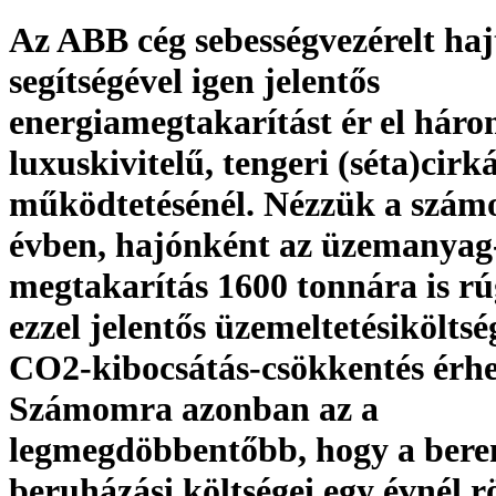
Az ABB cég sebességvezérelt haj
segítségével igen jelentős
energiamegtakarítást ér el háro
luxuskivitelű, tengeri (séta)cirk
működtetésénél. Nézzük a szám
évben, hajónként az üzemanyag
megtakarítás 1600 tonnára is rú
ezzel jelentős üzemeltetésiköltsé
CO2-kibocsátás-csökkentés érhet
Számomra azonban az a
legmegdöbbentőbb, hogy a bere
beruházási költségei egy évnél 