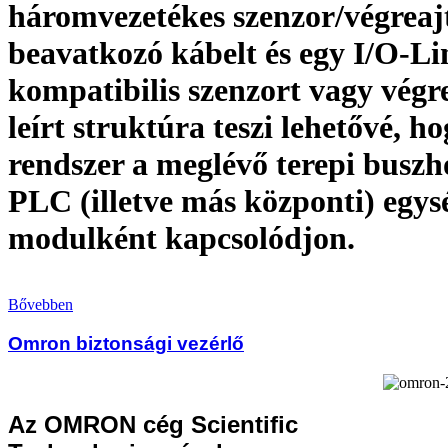
háromvezetékes szenzor/végreaj
beavatkozó kábelt és egy I/O-Li
kompatibilis szenzort vagy végr
leírt struktúra teszi lehetővé, ho
rendszer a meglévő terepi buszh
PLC (illetve más központi) egys
modulként kapcsolódjon.
Bővebben
Omron biztonsági vezérlő
Az OMRON cég Scientific