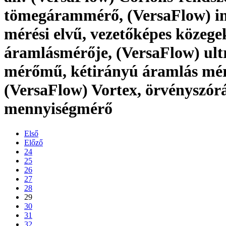
tömegárammérő, (VersaFlow) i
mérési elvű, vezetőképes közege
áramlásmérője, (VersaFlow) ul
mérőmű, kétirányú áramlás mér
(VersaFlow) Vortex, örvényszór
mennyiségmérő
Első
Előző
24
25
26
27
28
29
30
31
32