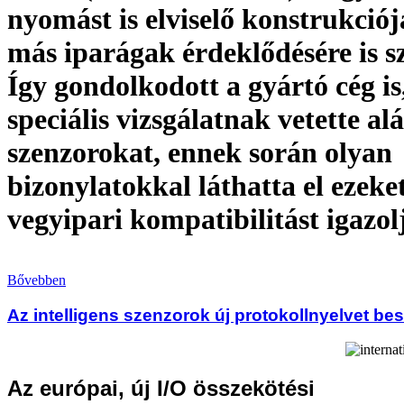
nyomást is elviselő konstrukci
más iparágak érdeklődésére is s
Így gondolkodott a gyártó cég is
speciális vizsgálatnak vetette alá
szenzorokat, ennek során olyan
bizonylatokkal láthatta el ezeke
vegyipari kompatibilitást igazol
Bővebben
Az intelligens szenzorok új protokollnyelvet be
Az európai, új I/O összekötési