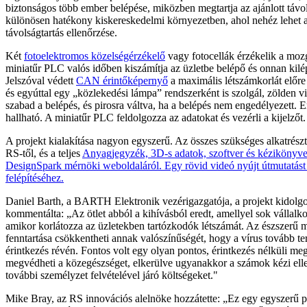
biztonságos több ember belépése, miközben megtartja az ajánlott távo
különösen hatékony kiskereskedelmi környezetben, ahol nehéz lehet 
távolságtartás ellenőrzése.
Két
fotoelektromos közelségérzékelő
vagy fotocellák érzékelik a mozg
miniatűr PLC valós időben kiszámítja az üzletbe belépő és onnan kil
Jelszóval védett
CAN érintőképernyő
a maximális létszámkorlát előre 
és egyúttal egy „közlekedési lámpa” rendszerként is szolgál, zölden vi
szabad a belépés, és pirosra váltva, ha a belépés nem engedélyezett. E
hallható. A miniatűr PLC feldolgozza az adatokat és vezérli a kijelzőt.
A projekt kialakítása nagyon egyszerű. Az összes szükséges alkatrész
RS-től, és a teljes
Anyagjegyzék, 3D-s adatok, szoftver és kézikönyve
DesignSpark mérnöki weboldaláról.
Egy rövid videó nyújt útmutatást
felépítéséhez.
Daniel Barth, a BARTH Elektronik vezérigazgatója, a projekt kidolgo
kommentálta: „Az ötlet abból a kihívásból eredt, amellyel sok vállalk
amikor korlátozza az üzletekben tartózkodók létszámát. Az észszerű 
fenntartása csökkentheti annak valószínűségét, hogy a vírus tovább te
érintkezés révén. Fontos volt egy olyan pontos, érintkezés nélküli meg
megvédheti a közegészséget, elkerülve ugyanakkor a számok kézi elle
további személyzet felvételével járó költségeket."
Mike Bray, az RS innovációs alelnöke hozzátette: „Ez egy egyszerű p