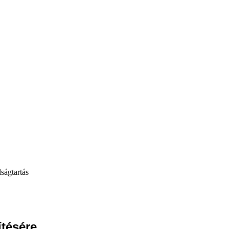
ságtartás
ítésére