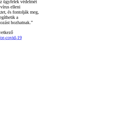
 az ügyfelek védelmét
írus elleni
et, és fontolják meg,
gíthetik a
ozást hozhatnak.”
vetkező
for-covid-19