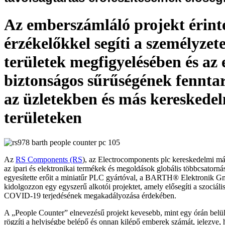
Az emberszámláló projekt érint
érzékelőkkel segíti a személyzete
területek megfigyelésében és az
biztonságos sűrűségének fennta
az üzletekben és más kereskede
területeken
Az
RS Components (RS
), az Electrocomponents plc kereskedelmi 
az ipari és elektronikai termékek és megoldások globális többcsatornás
egyesítette erőit a miniatűr PLC gyártóval, a BARTH® Elektronik 
kidolgozzon egy egyszerű alkotói projektet, amely elősegíti a szociális
COVID-19 terjedésének megakadályozása érdekében.
A „People Counter” elnevezésű projekt kevesebb, mint egy órán belül 
rögzíti a helyiségbe belépő és onnan kilépő emberek számát, jelezve,