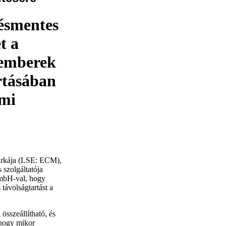
ésmentes
t a
 emberek
rtásában
lmi
márkája (LSE: ECM),
 szolgáltatója
GmbH-val, hogy
 távolságtartást a
összeállítható, és
 hogy mikor