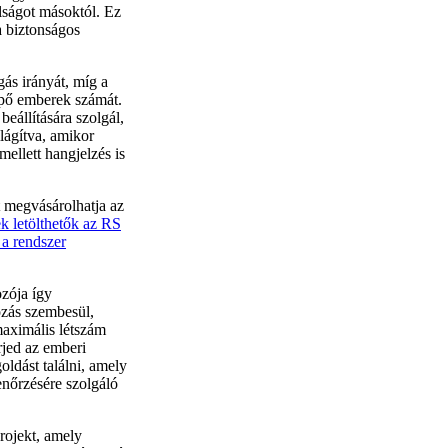
lságot másoktól. Ez
a biztonságos
ás irányát, míg a
épő emberek számát.
beállítására szolgál,
lágítva, amikor
mellett hangjelzés is
t megvásárolhatja az
k letölthetők az RS
 a rendszer
zója így
ozás szembesül,
maximális létszám
rjed az emberi
oldást találni, amely
nőrzésére szolgáló
rojekt, amely