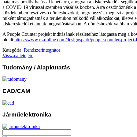
hatalmas pozitív hatással lehet arra, ahogyan a kiskereskedők segítik
a COVID-19 vírussal szemben vásárlás közben. Arra ösztönöznénk a v
küzdelemben részt vevő döntéshozókat, hogy nézzék meg ezt a projekt
miként támogathatnák a területükön működő vállalkozásokat, illetve se
kiskereskedőket annak megvalósításában. A döntéshozók valóban vált
A People Counter projekt indításának részleteihez látogassa meg a kö
oldalt:
https://www.rs-online.com/designspark/people-counter-project-
Kategória:
Rendszerintegrátor
Vissza a tetejére
Tudomány
/ Alapkutatás
CAD/CAM
Járműelektronika