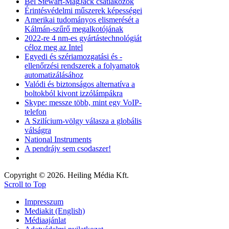
Bel Stewart-MagJack csatlakozók
Érintésvédelmi műszerek képességei
Amerikai tudományos elismerését a
Kálmán-szűrő megalkotójának
2022-re 4 nm-es gyártástechnológiát
céloz meg az Intel
Egyedi és szériamozgatási és -
ellenőrzési rendszerek a folyamatok
automatizálásához
Valódi és biztonságos alternatíva a
boltokból kivont izzólámpákra
Skype: messze több, mint egy VoIP-
telefon
A Szilícium-völgy válasza a globális
válságra
National Instruments
A pendrájv sem csodaszer!
Copyright © 2026. Heiling Média Kft.
Scroll to Top
Impresszum
Mediakit (English)
Médiaajánlat