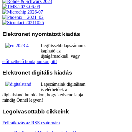
Elektronet
nyomtatott kiadás
Legfrissebb lapszámunk
kapható az
újságárusoknál, vagy
előfizethető honlapunkon, itt!
Elektronet
digitális kiadás
Lapszámaink digitálisan
is elérhetőek a
digitalstand.hu oldalon, hogy kedvenc lapja
mindig Önnél legyen!
Legolvasottabb
cikkeink
Feliratkozás az RSS csatornára