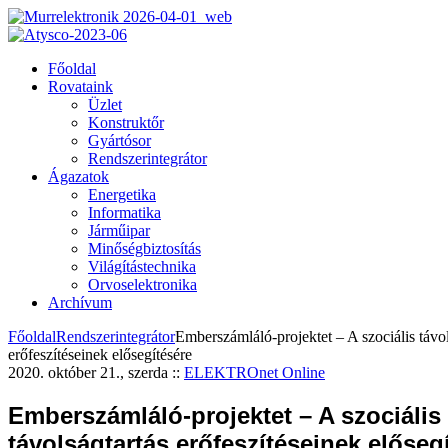
Főoldal
Rovataink
Üzlet
Konstruktőr
Gyártósor
Rendszerintegrátor
Ágazatok
Energetika
Informatika
Járműipar
Minőségbiztosítás
Világítástechnika
Orvoselektronika
Archívum
Főoldal
Rendszerintegrátor
Emberszámláló-projektet – A szociális távol
erőfeszítéseinek elősegítésére
2020. október 21., szerda
::
ELEKTROnet Online
Emberszámláló-projektet – A szociális
távolságtartás erőfeszítéseinek előseg