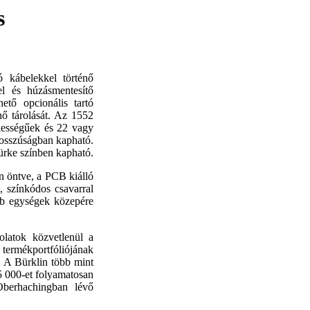
s
 kábelekkel történő
el és húzásmentesítő
hető opcionális tartó
nő tárolását. Az 1552
élességűek és 22 vagy
osszúságban kapható.
ürke színben kapható.
an öntve, a PCB kiálló
, színkódos csavarral
abb egységek közepére
olatok közvetlenül a
termékportfóliójának
. A Bürklin több mint
75 000-et folyamatosan
Oberhachingban lévő