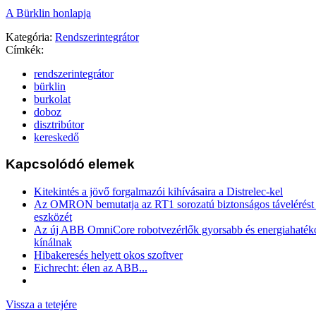
A Bürklin honlapja
Kategória:
Rendszerintegrátor
Címkék:
rendszerintegrátor
bürklin
burkolat
doboz
disztribútor
kereskedő
Kapcsolódó elemek
Kitekintés a jövő forgalmazói kihívásaira a Distrelec-kel
Az OMRON bemutatja az RT1 sorozatú biztonságos távelérést b
eszközét
Az új ABB OmniCore robotvezérlők gyorsabb és energiahaték
kínálnak
Hibakeresés helyett okos szoftver
Eichrecht: élen az ABB...
Vissza a tetejére