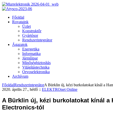
Főoldal
Rovataink
Üzlet
Konstruktőr
Gyártósor
Rendszerintegrátor
Ágazatok
Energetika
Informatika
Járműipar
Minőségbiztosítás
Világítástechnika
Orvoselektronika
Archívum
Főoldal
Rendszerintegrátor
A Bürklin új, kézi burkolatokat kínál a Ha
2020. április 27., hétfő
::
ELEKTROnet Online
A Bürklin új, kézi burkolatokat kínál
Electronics-tól