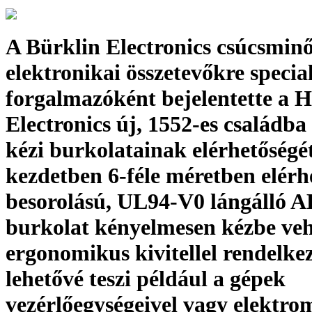
A Bürklin Electronics csúcsmin
elektronikai összetevőkre specia
forgalmazóként bejelentette 
Electronics új, 1552-es családba
kézi burkolatainak elérhetőségét
kezdetben 6-féle méretben elérh
besorolású, UL94-V0 lángálló A
burkolat kényelmesen kézbe veh
ergonomikus kivitellel rendelke
lehetővé teszi például a gépek
vezérlőegységeivel vagy elektro