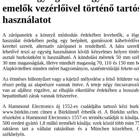
emelők vezérlőivel történő tartó
használatot
A zárópanelek a könnyű módosítás érdekében levehetők, a lógó
használat érdekében pedig egy beépített, gumírozott kábelvédőv
kerettel szerelt, alternatív zárópanel is rendelhető. A falra szerel
lehetővé teszi az egység használaton kívüli kényelmes helyen törté
asztali burkolatként is használható. A kiindulási méretek 50 mm sz
30 mm magasságúak, illetve mindkét magasság 70, 110 és 150 mm h
Alapkivitelben minden méret hagyományos, szaténtextúrájú fekete-sz
Az érintéses billentyűzet vagy a kijelző mélyedése a felső felületre v
részei pedig az alaprészre vannak öntve. A teteje négy öncsavarozó
van az aljához rögzítve, az elhajlás elkerülése érdekében a hossz
bepattintható zárak vannak felszerelve.
A Hammond Electronics új 1552-es családjába tartozó kézi burk
www.bürklin.com címen a Bürklinnél érhetők el. A Bürklin széles 
részeként a Hammond Electronics 1557-es termékcsaládját is kínálja
500 eredeti gyártó 1,8 millió termékét kínálja; ezek közül több mint 
raktáron tart a vállalat raktárában és a München közelében, 
székhelyén.