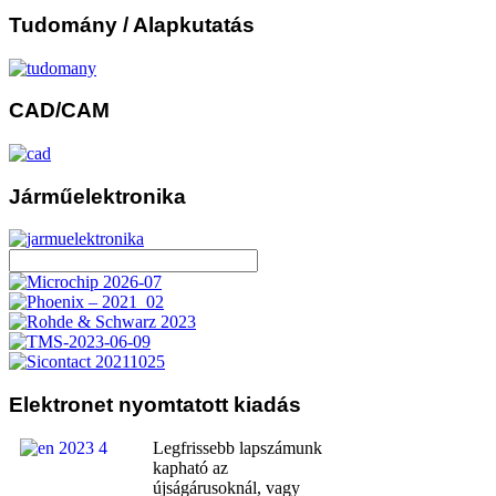
Tudomány
/ Alapkutatás
CAD/CAM
Járműelektronika
Elektronet
nyomtatott kiadás
Legfrissebb lapszámunk
kapható az
újságárusoknál, vagy