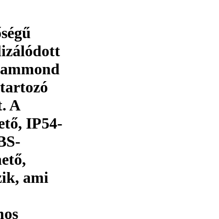
őségű
lizálódott
a Hammond
 tartozó
. A
ető, IP54-
BS-
ető,
zik, ami
mos