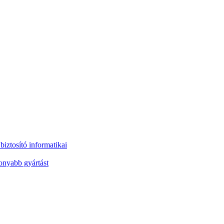
iztosító informatikai
onyabb gyártást