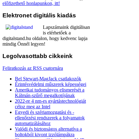
előfizethető honlapunkon, itt!
Elektronet
digitális kiadás
Lapszámaink digitálisan
is elérhetőek a
digitalstand.hu oldalon, hogy kedvenc lapja
mindig Önnél legyen!
Legolvasottabb
cikkeink
Feliratkozás az RSS csatornára
Bel Stewart-MagJack csatlakozók
Érintésvédelmi műszerek képességei
Amerikai tudományos elismerését a
Kálmán-szűrő megalkotójának
2022-re 4 nm-es gyártástechnológiát
céloz meg az Intel
Egyedi és szériamozgatási és -
ellenőrzési rendszerek a folyamatok
automatizálásához
Valódi és biztonságos alternatíva a
boltokból kivont izzólámpákra