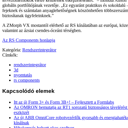
tervezőmérnökök életre kelthessék elképzeléseiket.” – mondta Alison
globális portfóliójának vezetője. „Ez egyaránt praktikus és sokoldalú 
fejeknek és számtalan anyaglehetőségnek köszönhetően többszerszá
biztosítanak ügyfeleinknek.”
A ZMorph VX mostantól elérhető az RS kínálatában az európai, közel-k
valamint az ázsiai csendes-óceáni térségben.
Az RS Components honlapja
Kategória:
Rendszerintegrátor
Címkék:
rendszerintegrátor
3d
nyomtatás
rs components
Kapcsolódó elemek
Itt az új Form 3+ és Form 3B+! – Fejlesztett a Formlabs
Az OMRON bemutatja az RT1 sorozatú biztonságos távelérést b
eszközét
Az új ABB OmniCore robotvezérlők gyorsabb és energiahaték
kínálnak
Hibakeresés helyett okos szoftver