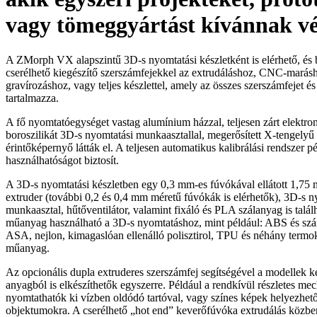
vagy tömeggyártást kívánnak v
A ZMorph VX alapszintű 3D-s nyomtatási készletként is elérhető, és 
cserélhető kiegészítő szerszámfejekkel az extrudáláshoz, CNC-marásh
gravírozáshoz, vagy teljes készlettel, amely az összes szerszámfejet és
tartalmazza.
A fő nyomtatóegységet vastag alumínium házzal, teljesen zárt elektron
boroszilikát 3D-s nyomtatási munkaasztallal, megerősített X-tengely
érintőképernyő látták el. A teljesen automatikus kalibrálási rendszer p
használhatóságot biztosít.
A 3D-s nyomtatási készletben egy 0,3 mm-es fúvókával ellátott 1,7
extruder (további 0,2 és 0,4 mm méretű fúvókák is elérhetők), 3D-s n
munkaasztal, hűtőventilátor, valamint fixáló és PLA szálanyag is talá
műanyag használható a 3D-s nyomtatáshoz, mint például: ABS és sz
ASA, nejlon, kimagaslóan ellenálló polisztirol, TPU és néhány term
műanyag.
Az opcionális dupla extruderes szerszámfej segítségével a modellek 
anyagból is elkészíthetők egyszerre. Például a rendkívül részletes me
nyomtathatók ki vízben oldódó tartóval, vagy színes képek helyezhet
objektumokra. A cserélhető „hot end” keverőfúvóka extrudálás közb