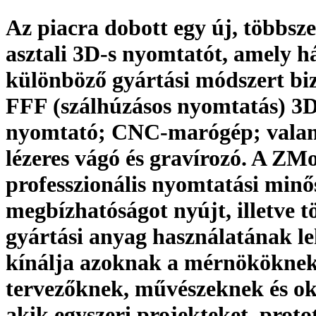
Az piacra dobott egy új, többsz
asztali 3D-s nyomtatót, amely 
különböző gyártási módszert biz
FFF (szálhúzásos nyomtatás) 3D
nyomtató; CNC-marógép; vala
lézeres vágó és gravírozó. A Z
professzionális nyomtatási minő
megbízhatóságot nyújt, illetve t
gyártási anyag használatának le
kínálja azoknak a mérnököknek
tervezőknek, művészeknek és o
akik egyszeri projekteket, proto