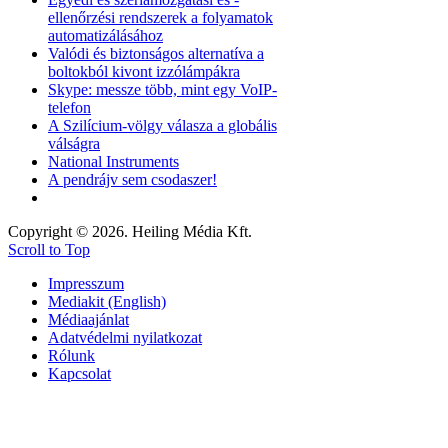
ellenőrzési rendszerek a folyamatok
automatizálásához
Valódi és biztonságos alternatíva a
boltokból kivont izzólámpákra
Skype: messze több, mint egy VoIP-
telefon
A Szilícium-völgy válasza a globális
válságra
National Instruments
A pendrájv sem csodaszer!
Copyright © 2026. Heiling Média Kft.
Scroll to Top
Impresszum
Mediakit (English)
Médiaajánlat
Adatvédelmi nyilatkozat
Rólunk
Kapcsolat