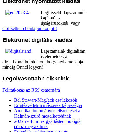
Elektronet
nyomtatott kiadás
Legfrissebb lapszámunk
kapható az
újságárusoknál, vagy
előfizethető honlapunkon, itt!
Elektronet
digitális kiadás
Lapszámaink digitálisan
is elérhetőek a
digitalstand.hu oldalon, hogy kedvenc lapja
mindig Önnél legyen!
Legolvasottabb
cikkeink
Feliratkozás az RSS csatornára
Bel Stewart-MagJack csatlakozók
Érintésvédelmi műszerek képességei
Amerikai tudományos elismerését a
Kálmán-szűrő megalkotójának
2022-re 4 nm-es gyártástechnológiát
céloz meg az Intel
Egyedi és szériamozgatási és -