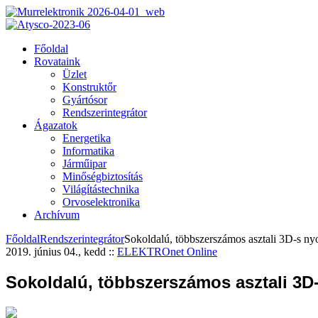
Főoldal
Rovataink
Üzlet
Konstruktőr
Gyártósor
Rendszerintegrátor
Ágazatok
Energetika
Informatika
Járműipar
Minőségbiztosítás
Világítástechnika
Orvoselektronika
Archívum
Főoldal
Rendszerintegrátor
Sokoldalú, többszerszámos asztali 3D-s ny
2019. június 04., kedd
::
ELEKTROnet Online
Sokoldalú, többszerszámos asztali 3D