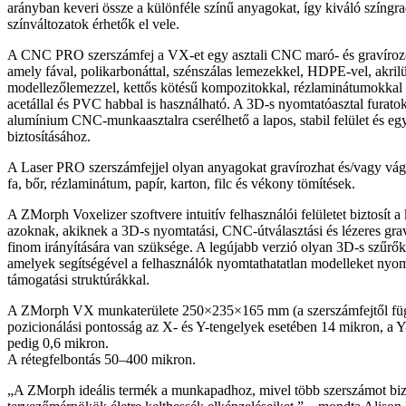
arányban keveri össze a különféle színű anyagokat, így kiváló színgr
színváltozatok érhetők el vele.
A CNC PRO szerszámfej a VX-et egy asztali CNC maró- és gravírozó
amely fával, polikarbonáttal, szénszálas lemezekkel, HDPE-vel, akril
modellezőlemezzel, kettős kötésű kompozitokkal, rézlaminátumok
acetállal és PVC habbal is használható. A 3D-s nyomtatóasztal furatokk
alumínium CNC-munkaasztalra cserélhető a lapos, stabil felület és egy
biztosításához.
A Laser PRO szerszámfejjel olyan anyagokat gravírozhat és/vagy vágh
fa, bőr, rézlaminátum, papír, karton, filc és vékony tömítések.
A ZMorph Voxelizer szoftvere intuitív felhasználói felületet biztosít 
azoknak, akiknek a 3D-s nyomtatási, CNC-útválasztási és lézeres gra
finom irányítására van szüksége. A legújabb verzió olyan 3D-s szűrőke
amelyek segítségével a felhasználók nyomtathatatlan modelleket nyomt
támogatási struktúrákkal.
A ZMorph VX munkaterülete 250×235×165 mm (a szerszámfejtől fü
pozicionálási pontosság az X- és Y-tengelyek esetében 14 mikron, a Y
pedig 0,6 mikron.
A rétegfelbontás 50–400 mikron.
„A ZMorph ideális termék a munkapadhoz, mivel több szerszámot bizt