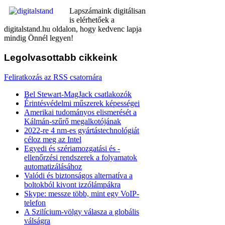
Lapszámaink digitálisan
is elérhetőek a
digitalstand.hu oldalon, hogy kedvenc lapja
mindig Önnél legyen!
Legolvasottabb
cikkeink
Feliratkozás az RSS csatornára
Bel Stewart-MagJack csatlakozók
Érintésvédelmi műszerek képességei
Amerikai tudományos elismerését a
Kálmán-szűrő megalkotójának
2022-re 4 nm-es gyártástechnológiát
céloz meg az Intel
Egyedi és szériamozgatási és -
ellenőrzési rendszerek a folyamatok
automatizálásához
Valódi és biztonságos alternatíva a
boltokból kivont izzólámpákra
Skype: messze több, mint egy VoIP-
telefon
A Szilícium-völgy válasza a globális
válságra