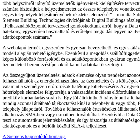
több helyszínről irányító üzemeltetők igényeinek kielégítésére tervez
számára biztosítjuk a helyzetismeretet az összes telephelyre vonatkoz
egyes telephelyek teljesítményének részletes elemzését” – mondta Sab
Siemens Building Technologies divíziójának Digital Buildings részleg
„Felhasználóközpontú tervezéssel gondoskodtunk arról, hogy a Data
hatékony, egyszerűen használható és erőteljes megoldás legyen az ilye
adatközpontok számára.”
A webalapú termék egyszerűen és gyorsan bevezethető, és egy skálázh
modell alapján vehető igénybe. Ezenkívül a megoldás szállítófüggetlen
képes különböző forrásokból és az adatközpontokban gyakran egymás
üzemeltetett berendezéstípusoktól kapott adatokat összefogni.
Az összegyűjtött üzemeltetési adatok elemzése olyan trendeket azonos
felhasználhatók az energiafelhasználás, az üzemeltetés és a költségek 
valamint a személyzeti erőforrások hatékony kihelyezésére. Az egyéb 
hőtérképek elemzése felgyorsítja a válaszadást incidens előfordulása e
prediktív karbantartás során is. Egy jól áttekinthető irányítópult a fe
mindig azonnal átlátható tájékoztatást kínál a telephelyük vagy több, fö
telephely állapotáról. Továbbá a felhasználók értesítéseket állíthatnak
alkalmazás SMS-ben vagy e-mailben továbbíthat. Ezenkívül a Data C
teszi az automatikus jelentéskészítést, és így biztosítja az átláthatóságo
adatközpontok és a bérlőik közötti SLA-k teljesítését.
A Siemens kapcsolódó honlapja