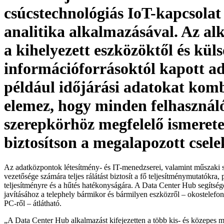
csúcstechnológiás IoT-kapcsolat 
analitika alkalmazásával. Az al
a kihelyezett eszközöktől és küls
információforrásoktól kapott ad
például időjárási adatokat komb
elemez, hogy minden felhasznál
szerepkörhöz megfelelő ismeret
biztosítson a megalapozott csel
Az adatközpontok létesítmény- és IT-menedzserei, valamint műszaki 
vezetősége számára teljes rálátást biztosít a fő teljesítménymutatókra, 
teljesítményre és a hűtés hatékonyságára. A Data Center Hub segítség
javításához a telephely bármikor és bármilyen eszközről – okostelefon
PC-ről – átlátható.
„A Data Center Hub alkalmazást kifejezetten a több kis- és közepes m