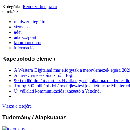
Kategória:
Rendszerintegrátor
Címkék:
rendszerintegrátor
siemens
adat
adatközpont
kommunikáció
információ
Kapcsolódó elemek
A Western Digitalnál már elfogytak a merevlemezek egész 202
A merevlemezek ára is nőni fog!
900 millió dollárt adott az Nvidia egy cég alkalmazottaiért és li
Trump 500 milliárd dolláros fejlesztést jelentett be az MIa terj
Új vállalati kommunikációs igazgató a Yettelnél
Vissza a tetejére
Tudomány
/ Alapkutatás