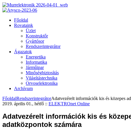
Főoldal
Rovataink
Üzlet
Konstruktőr
Gyártósor
Rendszerintegrátor
Ágazatok
Energetika
Informatika
Járműipar
Minőségbiztosítás
Világítástechnika
Orvoselektronika
Archívum
Főoldal
Rendszerintegrátor
Adatvezérelt információk kis és közepes a
2019. április 01., hétfő
::
ELEKTROnet Online
Adatvezérelt információk kis és közep
adatközpontok számára