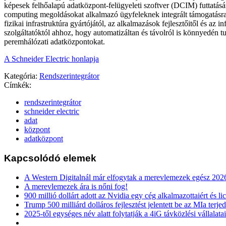
képesek felhőalapú adatközpont-felügyeleti szoftver (DCIM) futtatásá
computing megoldásokat alkalmazó ügyfeleknek integrált támogatásr
fizikai infrastruktúra gyártójától, az alkalmazások fejlesztőitől és az i
szolgáltatóktól ahhoz, hogy automatizáltan és távolról is könnyedén t
peremhálózati adatközpontokat.
A Schneider Electric honlapja
Kategória:
Rendszerintegrátor
Címkék:
rendszerintegrátor
schneider electric
adat
központ
adatközpont
Kapcsolódó elemek
A Western Digitalnál már elfogytak a merevlemezek egész 202
A merevlemezek ára is nőni fog!
900 millió dollárt adott az Nvidia egy cég alkalmazottaiért és li
Trump 500 milliárd dolláros fejlesztést jelentett be az MIa terj
2025-től egységes név alatt folytatják a 4iG távközlési vállalatai