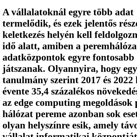
A vállalatoknál egyre több adat
termelődik, és ezek jelentős rész
keletkezés helyén kell feldolgozn
idő alatt, amiben a peremhálóza
adatközpontok egyre fontosabb 
játszanak. Olyannyira, hogy eg
tanulmány szerint 2017 és 2022 
évente 35,4 százalékos növekedé
az edge computing megoldások 
hálózat pereme azonban sok ese
olyan helyszínre esik, amely táv
vállalat informatikai központját