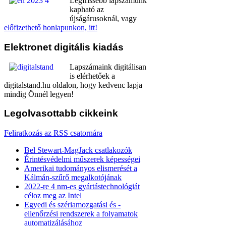
Legfrissebb lapszámunk
kapható az
újságárusoknál, vagy
előfizethető honlapunkon, itt!
Elektronet
digitális kiadás
Lapszámaink digitálisan
is elérhetőek a
digitalstand.hu oldalon, hogy kedvenc lapja
mindig Önnél legyen!
Legolvasottabb
cikkeink
Feliratkozás az RSS csatornára
Bel Stewart-MagJack csatlakozók
Érintésvédelmi műszerek képességei
Amerikai tudományos elismerését a
Kálmán-szűrő megalkotójának
2022-re 4 nm-es gyártástechnológiát
céloz meg az Intel
Egyedi és szériamozgatási és -
ellenőrzési rendszerek a folyamatok
automatizálásához