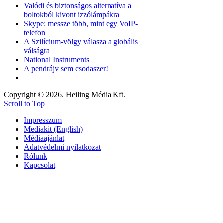
Valódi és biztonságos alternatíva a
boltokból kivont izzólámpákra
Skype: messze több, mint egy VoIP-
telefon
A Szilícium-völgy válasza a globális
válságra
National Instruments
A pendrájv sem csodaszer!
Copyright © 2026. Heiling Média Kft.
Scroll to Top
Impresszum
Mediakit (English)
Médiaajánlat
Adatvédelmi nyilatkozat
Rólunk
Kapcsolat