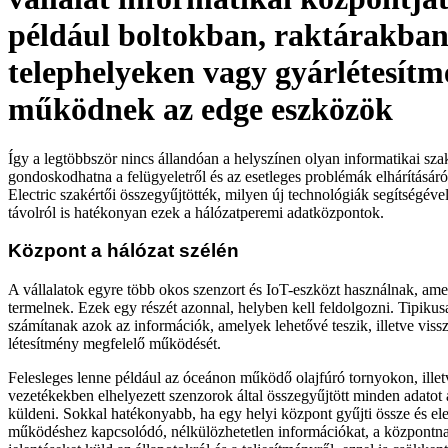
például boltokban, raktárakban
telephelyeken vagy gyárlétesít
működnek az edge eszközök
Így a legtöbbször nincs állandóan a helyszínen olyan informatikai sza
gondoskodhatna a felügyeletről és az esetleges problémák elhárításáró
Electric szakértői összegyűjtötték, milyen új technológiák segítségév
távolról is hatékonyan ezek a hálózatperemi adatközpontok.
Központ a hálózat szélén
A vállalatok egyre több okos szenzort és IoT-eszközt használnak, ame
termelnek. Ezek egy részét azonnal, helyben kell feldolgozni. Tipikus
számítanak azok az információk, amelyek lehetővé teszik, illetve vissz
létesítmény megfelelő működését.
Felesleges lenne például az óceánon működő olajfúró tornyokon, ille
vezetékekben elhelyezett szenzorok által összegyűjtött minden adatot
küldeni. Sokkal hatékonyabb, ha egy helyi központ gyűjti össze és el
működéshez kapcsolódó, nélkülözhetetlen információkat, a központn