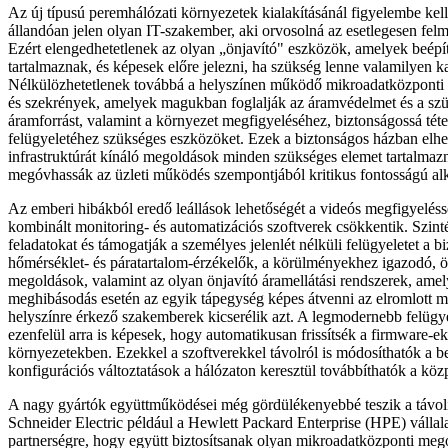
Az új típusú peremhálózati környezetek kialakításánál figyelembe kel
állandóan jelen olyan IT-szakember, aki orvosolná az esetlegesen fel
Ezért elengedhetetlenek az olyan „önjavító" eszközök, amelyek beépíte
tartalmaznak, és képesek előre jelezni, ha szükség lenne valamilyen ka
Nélkülözhetetlenek továbbá a helyszínen működő mikroadatközponti 
és szekrények, amelyek magukban foglalják az áramvédelmet és a sz
áramforrást, valamint a környezet megfigyeléséhez, biztonságossá téte
felügyeletéhez szükséges eszközöket. Ezek a biztonságos házban elhely
infrastruktúrát kínáló megoldások minden szükséges elemet tartalma
megóvhassák az üzleti működés szempontjából kritikus fontosságú al
Az emberi hibákból eredő leállások lehetőségét a videós megfigyeléss
kombinált monitoring- és automatizációs szoftverek csökkentik. Szinté
feladatokat és támogatják a személyes jelenlét nélküli felügyeletet a b
hőmérséklet- és páratartalom-érzékelők, a körülményekhez igazodó, 
megoldások, valamint az olyan önjavító áramellátási rendszerek, ame
meghibásodás esetén az egyik tápegység képes átvenni az elromlott mo
helyszínre érkező szakemberek kicserélik azt. A legmodernebb felügy
ezenfelül arra is képesek, hogy automatikusan frissítsék a firmware-e
környezetekben. Ezekkel a szoftverekkel távolról is módosíthatók a beá
konfigurációs változtatások a hálózaton keresztül továbbíthatók a köz
A nagy gyártók együttműködései még gördülékenyebbé teszik a távoli 
Schneider Electric például a Hewlett Packard Enterprise (HPE) vállalat
partnerségre, hogy együtt biztosítsanak olyan mikroadatközponti meg