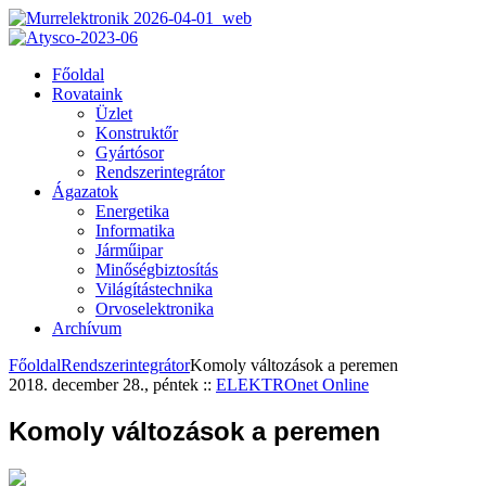
Főoldal
Rovataink
Üzlet
Konstruktőr
Gyártósor
Rendszerintegrátor
Ágazatok
Energetika
Informatika
Járműipar
Minőségbiztosítás
Világítástechnika
Orvoselektronika
Archívum
Főoldal
Rendszerintegrátor
Komoly változások a peremen
2018. december 28., péntek
::
ELEKTROnet Online
Komoly változások a peremen