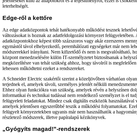
jelentéseket küld az állapotokról és a teljesítményről, ezzel is csökken
leterheltségét.
Edge-ről a kettőre
Az edge adatközpontok tehát hatékonyabb működést tesznek lehetővé
változásokat is hoznak az adatfeldolgozási környezet felügyeletében. A
adatközpontokhoz képest több százszoros vagy akár ezerszeres menny
egymástól távol elhelyezkedő, peremhálózati egységeket már nem le
módszerekkel irányítani. Nem kifizetődő és nem is megvalósítható, 
központ menedzselésére külön IT-személyzetet biztosítsanak a helysz
megközelítésre van tehát szükség ahhoz, hogy távolról is megfelelőe
lehessen működtetni ezeket a rendszereket.
A Schneider Electric szakértői szerint a közeljövőben várhatóan oly
terjednek el, amelyek távoli, személyes jelenlét nélküli menedzsmente
Ehhez olyan funkciókra van szükség, amelyek révén a helyszínen do
informatikai és technikai tudással nem rendelkező személyzet is el tudj
felügyeleti feladatokat. Mindez csak digitális eszközök használatával 
amelyek jelentősen egyszerűbbé teszik a működési folyamatokat. Eze
felügyelt környezetekben ugyanis már nem használhatók a hagyomány
részletező módszerek, illetve papíralapú kézikönyvek.
„Gyógyíts magad!”-rendszerek