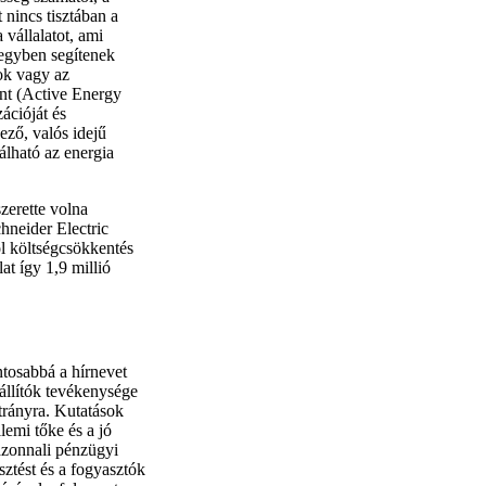
 nincs tisztában a
 vállalatot, ami
 egyben segítenek
sok vagy az
nt (Active Energy
ációját és
ező, valós idejű
lható az energia
zerette volna
hneider Electric
hol költségcsökkentés
at így 1,9 millió
ntosabbá a hírnevet
állítók tevékenysége
trányra. Kutatások
lemi tőke és a jó
 azonnali pénzügyi
ztést és a fogyasztók