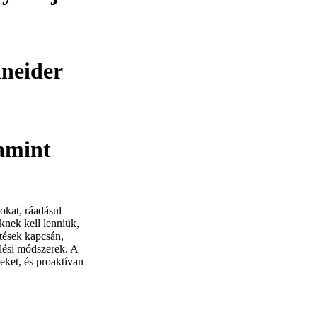
hneider
lamint
okat, ráadásul
knek kell lenniük,
tések kapcsán,
ési módszerek. A
eket, és proaktívan