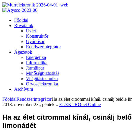
Főoldal
Rovataink
Üzlet
Konstruktőr
Gyártósor
Rendszerintegrátor
Ágazatok
Energetika
Informatika
Járműipar
Minőségbiztosítás
Világítástechnika
Orvoselektronika
Archívum
Főoldal
Rendszerintegrátor
Ha az élet citrommal kínál, csinálj belőle l
2018. november 23., péntek
::
ELEKTROnet Online
Ha az élet citrommal kínál, csinálj belő
limonádét