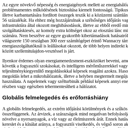
Az egyre növekvő népesség és energiaigények mellett az energiaháló
problémamentes működésének biztosítása kiemelt fontosságú. Tipikusa
illetve karbantartására fordított összegek teszik ki a közüzemi számlá
56 százalékát. Ha ehhez még hozzájárulnak a szélsőséges időjárás va
infrastruktúra által okozott meghibásodások, illetve az ebből eredő m
szolgáltatáskiesés, az komoly extra költséget okoz az elosztási lánc m
számára. Nem beszélve az egyre gyakoribb kibertámadások hatásairó
világszerte 150 országban 300 ezer számítógépet érintő Wannacry tám
energiaszolgáltatóknál is leállásokat okozott, de több helyen indirekt 
között szellemitulajdon-vesztéssel is járt.
Ilyenkor érdemes olyan energiamenedzsment-eszközöket bevetni, a
követik a fogyasztói szokásokat, és intelligens mérőműszerekkel vagy
teljesítménykiegyenlítő megoldásokkal képesek reagálni azokra. Has
megoldás lehet a mikrohálózatok, illetve a helyben megtermelt megúj
használata. A napelemek vagy szélturbinák például képesek annyi energ
részben vagy egészben tehermentesítheti a hálózatot.
Globális felmelegedés és erőforráshiány
A globális felmelegedés, az extrém időjárási körülmények és a szűkös
összefüggenek. Az árvizek, a szárazságok mind negatívan befolyásolj
növelve a nyersanyagok, a víz vagy az élelmiszerek árát. Ennek hatás
kereslet és a kínálat aránya, a fogyasztói viselkedés, és végső soron a