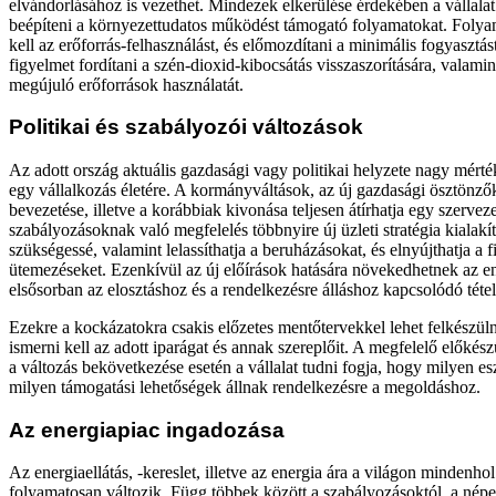
elvándorlásához is vezethet. Mindezek elkerülése érdekében a vállal
beépíteni a környezettudatos működést támogató folyamatokat. Folyam
kell az erőforrás-felhasználást, és előmozdítani a minimális fogyasztás
figyelmet fordítani a szén-dioxid-kibocsátás visszaszorítására, valami
megújuló erőforrások használatát.
Politikai és szabályozói változások
Az adott ország aktuális gazdasági vagy politikai helyzete nagy mérté
egy vállalkozás életére. A kormányváltások, az új gazdasági ösztönz
bevezetése, illetve a korábbiak kivonása teljesen átírhatja egy szerveze
szabályozásoknak való megfelelés többnyire új üzleti stratégia kialakít
szükségessé, valamint lelassíthatja a beruházásokat, és elnyújthatja a f
ütemezéseket. Ezenkívül az új előírások hatására növekedhetnek az e
elsősorban az elosztáshoz és a rendelkezésre álláshoz kapcsolódó téte
Ezekre a kockázatokra csakis előzetes mentőtervekkel lehet felkészüln
ismerni kell az adott iparágat és annak szereplőit. A megfelelő előké
a változás bekövetkezése esetén a vállalat tudni fogja, hogy milyen 
milyen támogatási lehetőségek állnak rendelkezésre a megoldáshoz.
Az energiapiac ingadozása
Az energiaellátás, -kereslet, illetve az energia ára a világon mindenhol
folyamatosan változik. Függ többek között a szabályozásoktól, a népe