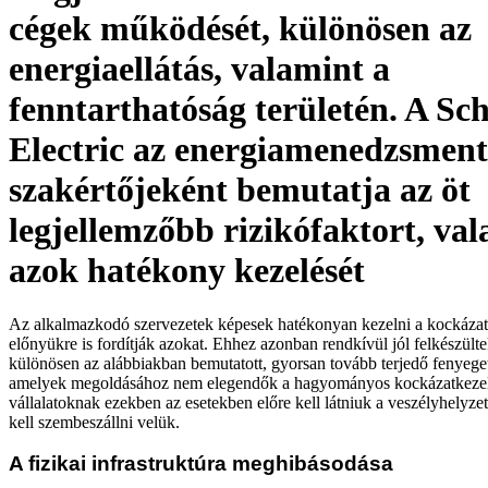
cégek működését, különösen az
energiaellátás, valamint a
fenntarthatóság területén. A Sc
Electric az energiamenedzsment
szakértőjeként bemutatja az öt
legjellemzőbb rizikófaktort, va
azok hatékony kezelését
Az alkalmazkodó szervezetek képesek hatékonyan kezelni a kockázat
előnyükre is fordítják azokat. Ehhez azonban rendkívül jól felkészülte
különösen az alábbiakban bemutatott, gyorsan tovább terjedő fenyege
amelyek megoldásához nem elegendők a hagyományos kockázatkezel
vállalatoknak ezekben az esetekben előre kell látniuk a veszélyhelyzet
kell szembeszállni velük.
A fizikai infrastruktúra meghibásodása