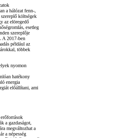
zatok
n a hálózat fenn-,
n szereplő költségek
gy az elöregedő
inőségromlás, esetleg
inden szereplője
l. A 2017-ben
adás például az
károkkal, többek
melyek nyomon
onlóan hatékony
uló energia
iát előállítani, ami
 erőforrások
ák a gazdaságot,
ára megváltozhat a
kár a népesség