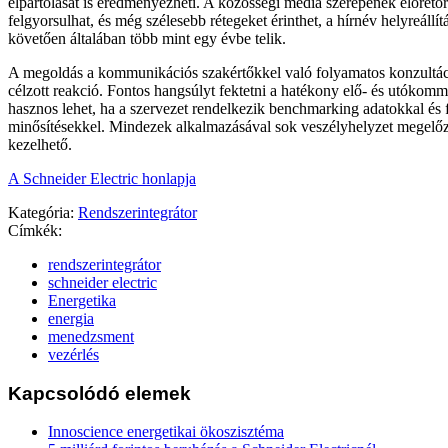
elpártolását is eredményezheti. A közösségi média szerepének előretö
felgyorsulhat, és még szélesebb rétegeket érinthet, a hírnév helyreállítá
követően általában több mint egy évbe telik.
A megoldás a kommunikációs szakértőkkel való folyamatos konzultáci
célzott reakció. Fontos hangsúlyt fektetni a hatékony elő- és utókomm
hasznos lehet, ha a szervezet rendelkezik benchmarking adatokkal és 
minősítésekkel. Mindezek alkalmazásával sok veszélyhelyzet megelőzh
kezelhető.
A Schneider Electric honlapja
Kategória:
Rendszerintegrátor
Címkék:
rendszerintegrátor
schneider electric
Energetika
energia
menedzsment
vezérlés
Kapcsolódó elemek
Innoscience energetikai ökoszisztéma