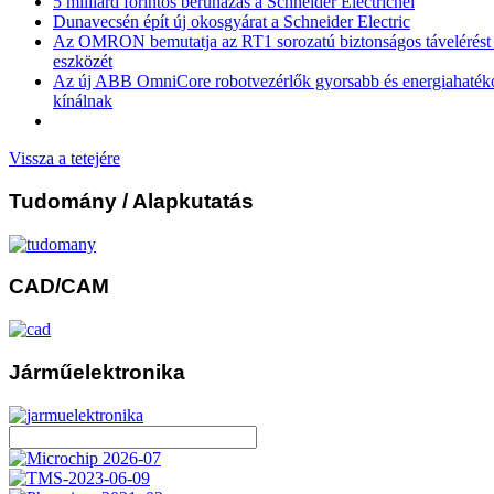
5 milliárd forintos beruházás a Schneider Electricnél
Dunavecsén épít új okosgyárat a Schneider Electric
Az OMRON bemutatja az RT1 sorozatú biztonságos távelérést b
eszközét
Az új ABB OmniCore robotvezérlők gyorsabb és energiahaték
kínálnak
Vissza a tetejére
Tudomány
/ Alapkutatás
CAD/CAM
Járműelektronika