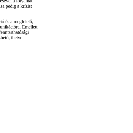
résével a folyamat
sa pedig a krízist
ó és a megfelelő,
unikációra. Emellett
fenntarthatósági
ető, illetve