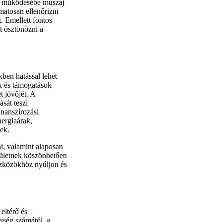
at működésébe muszáj
atosan ellenőrizni
t. Emellett fontos
nt ösztönözni a
kben hatással lehet
ők és támogatások
t jövőjét. A
ását teszi
inanszírozási
nergiaárak,
lek.
i, valamint alaposan
születnek köszönhetően
eszközökhöz nyúljon és
 eltérő és
sség számától, a