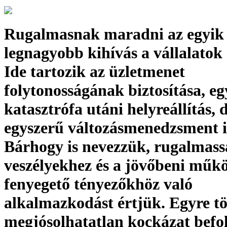
Rugalmasnak maradni az egyik
legnagyobb kihívás a vállalatok
Ide tartozik az üzletmenet
folytonosságának biztosítása, eg
katasztrófa utáni helyreállítás, 
egyszerű változásmenedzsment i
Bárhogy is nevezzük, rugalmassá
veszélyekhez és a jövőbeni műk
fenyegető tényezőkhöz való
alkalmazkodást értjük. Egyre tö
megjósolhatatlan kockázat befol