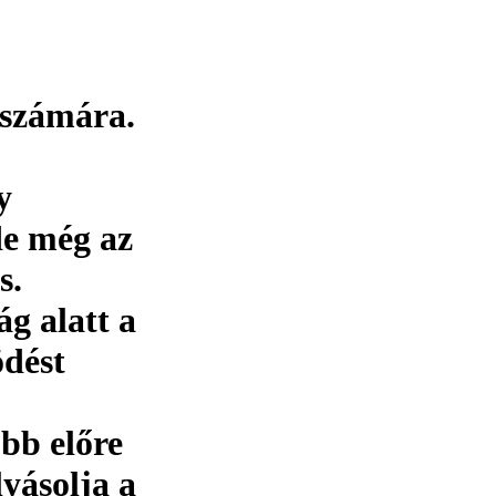
 számára.
y
de még az
s.
g alatt a
ödést
bb előre
yásolja a