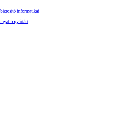
iztosító informatikai
onyabb gyártást