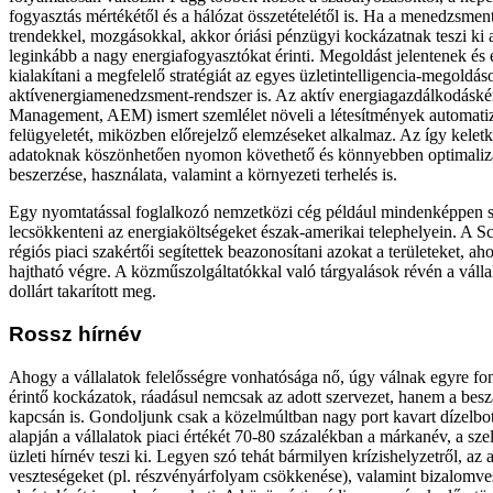
fogyasztás mértékétől és a hálózat összetételétől is. Ha a menedzsment
trendekkel, mozgásokkal, akkor óriási pénzügyi kockázatnak teszi ki a
leginkább a nagy energiafogyasztókat érinti. Megoldást jelentenek és
kialakítani a megfelelő stratégiát az egyes üzletintelligencia-megoldá
aktívenergiamenedzsment-rendszer is. Az aktív energiagazdálkodáské
Management, AEM) ismert szemlélet növeli a létesítmények automatiz
felügyeletét, miközben előrejelző elemzéseket alkalmaz. Az így keletk
adatoknak köszönhetően nyomon követhető és könnyebben optimalizá
beszerzése, használata, valamint a környezeti terhelés is.
Egy nyomtatással foglalkozó nemzetközi cég például mindenképpen s
lecsökkenteni az energiaköltségeket észak-amerikai telephelyein. A Sc
régiós piaci szakértői segítettek beazonosítani azokat a területeket, a
hajtható végre. A közműszolgáltatókkal való tárgyalások révén a vállal
dollárt takarított meg.
Rossz hírnév
Ahogy a vállalatok felelősségre vonhatósága nő, úgy válnak egyre fo
érintő kockázatok, ráadásul nemcsak az adott szervezet, hanem a besz
kapcsán is. Gondoljunk csak a közelmúltban nagy port kavart dízelbo
alapján a vállalatok piaci értékét 70-80 százalékban a márkanév, a szel
üzleti hírnév teszi ki. Legyen szó tehát bármilyen krízishelyzetről, az
veszteségeket (pl. részvényárfolyam csökkenése), valamint bizalomves