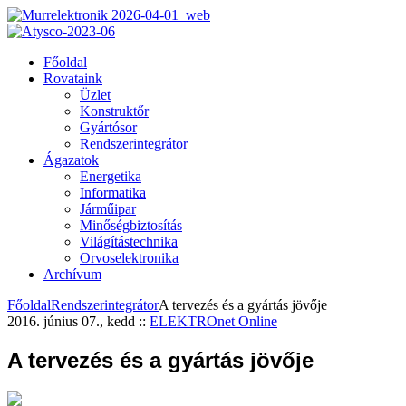
Főoldal
Rovataink
Üzlet
Konstruktőr
Gyártósor
Rendszerintegrátor
Ágazatok
Energetika
Informatika
Járműipar
Minőségbiztosítás
Világítástechnika
Orvoselektronika
Archívum
Főoldal
Rendszerintegrátor
A tervezés és a gyártás jövője
2016. június 07., kedd
::
ELEKTROnet Online
A tervezés és a gyártás jövője