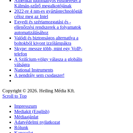
Amerikai tudományos elismerését a
Kálmán-szűrő megalkotójának
2022-re 4 nm-es gyártástechnológiát
céloz meg az Intel
Egyedi és szériamozgatási és -
ellenőrzési rendszerek a folyamatok
automatizálásához
Valódi és biztonságos alternatíva a
boltokból kivont izzólámpákra
Skype: messze több, mint egy VoIP-
telefon
A Szilícium-völgy válasza a globális
válságra
National Instruments
A pendrájv sem csodaszer!
Copyright © 2026. Heiling Média Kft.
Scroll to Top
Impresszum
Mediakit (English)
Médiaajánlat
Adatvédelmi nyilatkozat
Rólunk
Kapcsolat