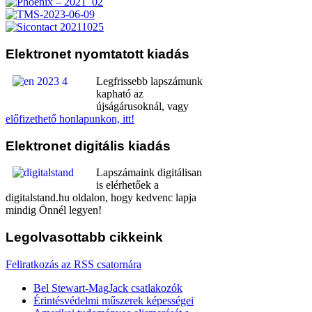
Elektronet
nyomtatott kiadás
Legfrissebb lapszámunk
kapható az
újságárusoknál, vagy
előfizethető honlapunkon, itt!
Elektronet
digitális kiadás
Lapszámaink digitálisan
is elérhetőek a
digitalstand.hu oldalon, hogy kedvenc lapja
mindig Önnél legyen!
Legolvasottabb
cikkeink
Feliratkozás az RSS csatornára
Bel Stewart-MagJack csatlakozók
Érintésvédelmi műszerek képességei