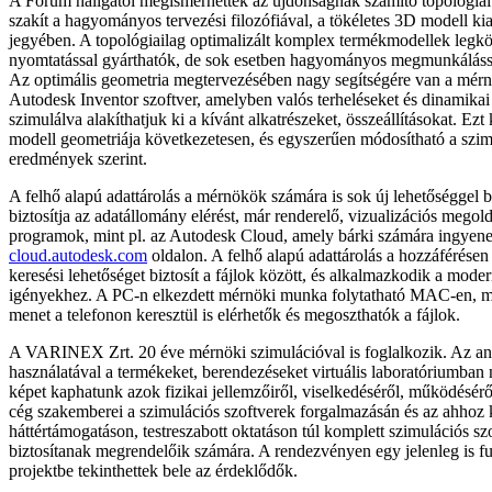
A Fórum hallgatói megismerhették az újdonságnak számító topológiai 
szakít a hagyományos tervezési filozófiával, a tökéletes 3D modell ki
jegyében. A topológiailag optimalizált komplex termékmodellek leg
nyomtatással gyárthatók, de sok esetben hagyományos megmunkálással
Az optimális geometria megtervezésében nagy segítségére van a mér
Autodesk Inventor szoftver, amelyben valós terheléseket és dinamika
szimulálva alakíthatjuk ki a kívánt alkatrészeket, összeállításokat. E
modell geometriája következetesen, és egyszerűen módosítható a szim
eredmények szerint.
A felhő alapú adattárolás a mérnökök számára is sok új lehetőséggel 
biztosítja az adatállomány elérést, már renderelő, vizualizációs megold
programok, mint pl. az Autodesk Cloud, amely bárki számára ingyene
cloud.autodesk.com
oldalon. A felhő alapú adattárolás a hozzáférésen
keresési lehetőséget biztosít a fájlok között, és alkalmazkodik a moder
igényekhez. A PC-n elkezdett mérnöki munka folytatható MAC-en, ma
menet a telefonon keresztül is elérhetők és megoszthatók a fájlok.
A VARINEX Zrt. 20 éve mérnöki szimulációval is foglalkozik. Az ana
használatával a termékeket, berendezéseket virtuális laboratóriumban
képet kaphatunk azok fizikai jellemzőiről, viselkedéséről, működéséről
cég szakemberei a szimulációs szoftverek forgalmazásán és az ahhoz 
háttértámogatáson, testreszabott oktatáson túl komplett szimulációs szo
biztosítanak megrendelőik számára. A rendezvényen egy jelenleg is fut
projektbe tekinthettek bele az érdeklődők.