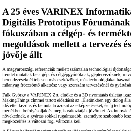
A 25 éves VARINEX Informatika
Digitális Prototípus Fórumának
fókuszában a célgép- és termékt
megoldások mellett a tervezés és
jövője állt
A magyarországi referenciák mellett számtalan technológiai újdonságo
trendet mutattak be a gép- és célgépgyártóknak, géptervezőknek, mive
berendezéseknél teljesen más eszközöket, más technológiákat használ
műanyag fröccsöntő alkatrész vagy szerszám tervezésénél és gyártásá
Falk György a VARINEX Zrt. elnöke és a 3D nyomtatás üzletág igazg
MakingThings címmel tartott előadását az „Életünkben egy dolog álla
idézettel kezdte, és bemutatta azokat az elképzeléseket, és új technol
mértékben befolyásolják és meg is változtatják jövőnket. Az innovác
növekednek, a gyártás sokkal rugalmasabb, személyre szabottabb lesz.
megközelítés is változni fog, változnia kell.