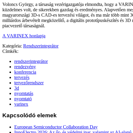
Voloncs György, a társaság vezérigazgatója elmondta, hogy a VARI
küzdelmes volt, de sikerekben gazdag és eredményes. Alapvetően me
magyarországi 3D-s CAD-es tervezési világot, és ma már több mint 3
milliárdos árbevételt megközelítő, a digitális prototípuskészítés és 3D
piacvezető társaságnál.
A VARINEX honlapja
Kategória:
Rendszerintegrátor
Címkék:
rendszerintegrátor
rendezvény
konferencia
tervezés
tervezőrendszer
3d
nyomtatás
nyomtató
varinex
Kapcsolódó elemek
European Semiconductor Collaboration Day
InnoElectro 2026: Az űr- és védelmi ipar, valamint az AI-alapú