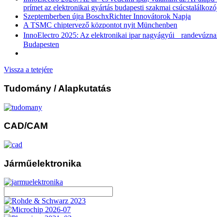
prímet az elektronikai gyártás budapesti szakmai csúcstalálkozó
Szeptemberben újra BoschxRichter Innovátorok Napja
A TSMC chiptervező központot nyit Münchenben
InnoElectro 2025: Az elektronikai ipar nagyágyúi randevúznak
Budapesten
Vissza a tetejére
Tudomány
/ Alapkutatás
CAD/CAM
Járműelektronika