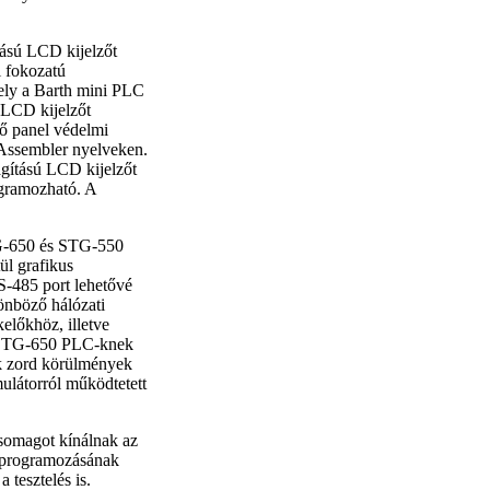
tású LCD kijelzőt
i fokozatú
ely a Barth mini PLC
s LCD kijelzőt
ső panel védelmi
Assembler nyelveken.
ágítású LCD kijelzőt
ogramozható. A
G-650 és STG-550
ül grafikus
-485 port lehetővé
önböző hálózati
előkhöz, illetve
s STG-650 PLC-knek
ek zord körülmények
mulátorról működtetett
somagot kínálnak az
 programozásának
 tesztelés is.