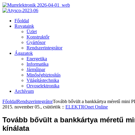
Főoldal
Rovataink
Üzlet
Konstruktőr
Gyártósor
Rendszerintegrátor
Ágazatok
Energetika
Informatika
Járműipar
Minőségbiztosítás
Világítástechnika
Orvoselektronika
Archívum
Főoldal
Rendszerintegrátor
Tovább bővült a bankkártya méretű mini P
2015. november 05., csütörtök
::
ELEKTROnet Online
Tovább bővült a bankkártya méretű mi
kínálata