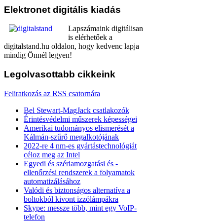
Elektronet
digitális kiadás
Lapszámaink digitálisan
is elérhetőek a
digitalstand.hu oldalon, hogy kedvenc lapja
mindig Önnél legyen!
Legolvasottabb
cikkeink
Feliratkozás az RSS csatornára
Bel Stewart-MagJack csatlakozók
Érintésvédelmi műszerek képességei
Amerikai tudományos elismerését a
Kálmán-szűrő megalkotójának
2022-re 4 nm-es gyártástechnológiát
céloz meg az Intel
Egyedi és szériamozgatási és -
ellenőrzési rendszerek a folyamatok
automatizálásához
Valódi és biztonságos alternatíva a
boltokból kivont izzólámpákra
Skype: messze több, mint egy VoIP-
telefon