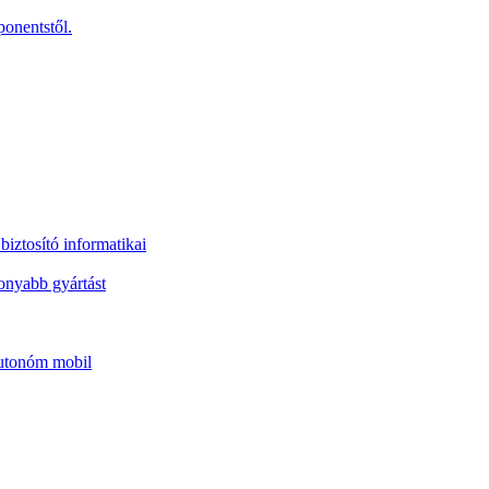
onentstől.
iztosító informatikai
onyabb gyártást
autonóm mobil