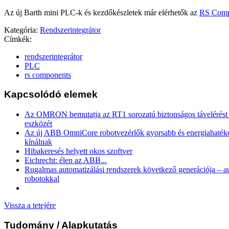
Az új Barth mini PLC-k és kezdőkészletek már elérhetők az
RS Comp
Kategória:
Rendszerintegrátor
Címkék:
rendszerintegrátor
PLC
rs components
Kapcsolódó elemek
Az OMRON bemutatja az RT1 sorozatú biztonságos távelérést b
eszközét
Az új ABB OmniCore robotvezérlők gyorsabb és energiahaték
kínálnak
Hibakeresés helyett okos szoftver
Eichrecht: élen az ABB...
Rugalmas automatizálási rendszerek következő generációja – 
robotokkal
Vissza a tetejére
Tudomány
/ Alapkutatás