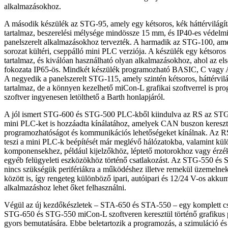
alkalmazásokhoz.
A második készülék az STG-95, amely egy kétsoros, kék háttérvilágí
tartalmaz, beszerelési mélysége mindössze 15 mm, és IP40-es védelm
panelszerelt alkalmazásokhoz tervezték. A harmadik az STG-100, am
sorozat kültéri, cseppálló mini PLC verziója. A készülék egy kétsoro
tartalmaz, és kiválóan használható olyan alkalmazásokhoz, ahol az el
fokozata IP65-ös. Mindkét készülék programozható BASIC, C vagy 
A negyedik a panelszerelt STG-115, amely szintén kétsoros, háttérvil
tartalmaz, de a könnyen kezelhető miCon-L grafikai szoftverrel is pr
szoftver ingyenesen letölthető a Barth honlapjáról.
A jól ismert STG-600 és STG-500 PLC-kből kiindulva az RS az ST
mini PLC-ket is hozzáadta kínálatához, amelyek CAN buszon kereszt
programozhatóságot és kommunikációs lehetőségeket kínálnak. Az RS
teszi a mini PLC-k beépítését már meglévő hálózatokba, valamint kül
komponensekhez, például kijelzőkhöz, léptető motorokhoz vagy érzék
egyéb felügyeleti eszközökhöz történő csatlakozást. Az STG-550 é
nincs szükségük perifériákra a működéshez illetve remekül üzemeln
között is, így rengeteg különböző ipari, autóipari és 12/24 V-os akku
alkalmazáshoz lehet őket felhasználni.
Végül az új kezdőkészletek – STA-650 és STA-550 – egy komplett c
STG-650 és STG-550 miCon-L szoftveren keresztül történő grafikus
gyors bemutatására. Ebbe beletartozik a programozás, a szimuláció és a