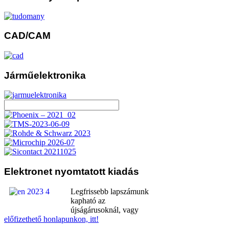
CAD/CAM
Járműelektronika
Elektronet
nyomtatott kiadás
Legfrissebb lapszámunk
kapható az
újságárusoknál, vagy
előfizethető honlapunkon, itt!