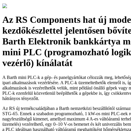
Az RS Components hat új modell
kezdőkészlettel jelentősen bővíte
Barth Elektronik bankkártya m
mini PLC (programozható logik
vezérlő) kínálatát
A Barth mini PLC-k a gép- és panelgyártókat célozzák meg, lehetősége
ipari alkalmazások vezérlésére. A PLC-k üzemeltethetők elemről is, í
alkalmazások is vezérelhetők velük, mint például önálló gépek vagy 
PLC-k ezenfelül közvetlenül beépíthetők a gépekbe is, így csökkentv
hátrányos tényezőit.
Az RS új termékcsaládjában a Barth nemzetközi beszállítótól származ
STG-65. Ennek a szabadon programozható, 1 kW-os mini PLC-nek r
nagyfeszültségű kimenet, amellyel maximum 4 A-es váltóáramú terhel
üzemelés) vezérelhető, egy 0–10 V-os bemenet és két univerzális be
a PLC ideálisan használható váltóáramú meghajtóként hőmérsékletsz