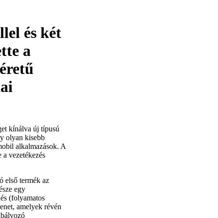
el és két
tte a
éretű
ai
t kínálva új típusú
gy olyan kisebb
mobil alkalmazások. A
e a vezetékezés
ó első termék az
észe egy
és (folyamatos
menet, amelyek révén
abályozó