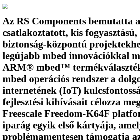
Az RS Components bemutatta 
csatlakoztatott, kis fogyasztású,
biztonság-központú projektekhe
legújabb mbed innovációkkal me
ARM® mbed™ termékválaszték
mbed operációs rendszer a dolg
internetének (IoT) kulcsfontoss
fejlesztési kihívásait célozza me
Freescale Freedom-K64F platfo
iparág egyik első kártyája, amel
problémamentesen támogatja a