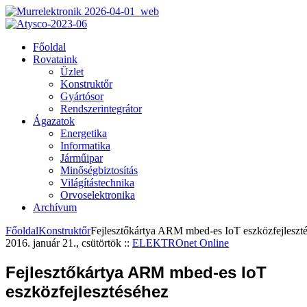
Főoldal
Rovataink
Üzlet
Konstruktőr
Gyártósor
Rendszerintegrátor
Ágazatok
Energetika
Informatika
Járműipar
Minőségbiztosítás
Világítástechnika
Orvoselektronika
Archívum
Főoldal
Konstruktőr
Fejlesztőkártya ARM mbed-es IoT eszközfejleszt
2016. január 21., csütörtök
::
ELEKTROnet Online
Fejlesztőkártya ARM mbed-es IoT
eszközfejlesztéséhez