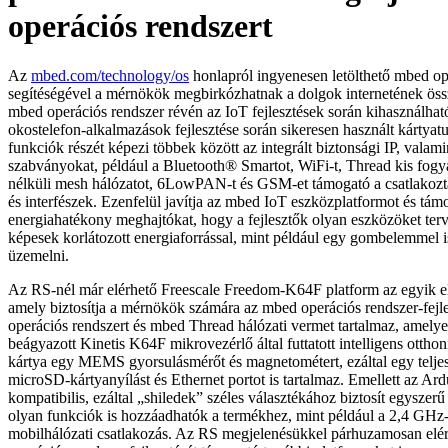
operációs rendszert
Az
mbed.com/technology/os
honlapról ingyenesen letölthető mbed op
segítéségével a mérnökök megbirkózhatnak a dolgok internetének össz
mbed operációs rendszer révén az IoT fejlesztések során kihasználhat
okostelefon-alkalmazások fejlesztése során sikeresen használt kártyat
funkciók részét képezi többek között az integrált biztonsági IP, valam
szabványokat, például a Bluetooth® Smartot, WiFi-t, Thread kis fogy
nélküli mesh hálózatot, 6LowPAN-t és GSM-et támogató a csatlakozta
és interfészek. Ezenfelül javítja az mbed IoT eszközplatformot és tám
energiahatékony meghajtókat, hogy a fejlesztők olyan eszközöket te
képesek korlátozott energiaforrással, mint például egy gombelemmel i
üzemelni.
Az RS-nél már elérhető Freescale Freedom-K64F platform az egyik els
amely biztosítja a mérnökök számára az mbed operációs rendszer-fejl
operációs rendszert és mbed Thread hálózati vermet tartalmaz, amelye
beágyazott Kinetis K64F mikrovezérlő által futtatott intelligens otth
kártya egy MEMS gyorsulásmérőt és magnetométert, ezáltal egy teljes 
microSD-kártyanyílást és Ethernet portot is tartalmaz. Emellett az Ard
kompatibilis, ezáltal „shiledek” széles választékához biztosít egyszerű
olyan funkciók is hozzáadhatók a termékhez, mint például a 2,4 GHz
mobilhálózati csatlakozás. Az RS megjelenésükkel párhuzamosan elér