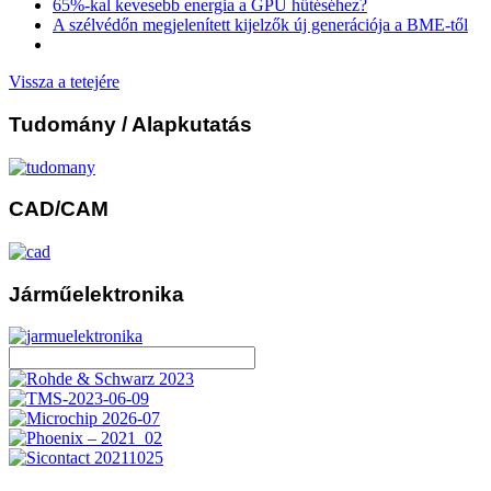
65%-kal kevesebb energia a GPU hűtéséhez?
A szélvédőn megjelenített kijelzők új generációja a BME-től
Vissza a tetejére
Tudomány
/ Alapkutatás
CAD/CAM
Járműelektronika