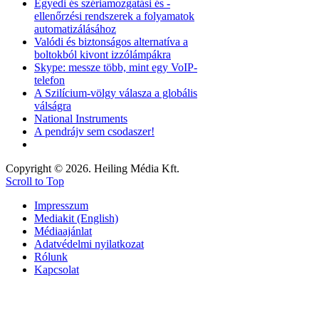
Egyedi és szériamozgatási és -
ellenőrzési rendszerek a folyamatok
automatizálásához
Valódi és biztonságos alternatíva a
boltokból kivont izzólámpákra
Skype: messze több, mint egy VoIP-
telefon
A Szilícium-völgy válasza a globális
válságra
National Instruments
A pendrájv sem csodaszer!
Copyright © 2026. Heiling Média Kft.
Scroll to Top
Impresszum
Mediakit (English)
Médiaajánlat
Adatvédelmi nyilatkozat
Rólunk
Kapcsolat