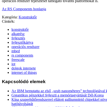
operációs rendszer fejlesztését támogató további platformokat is.
Az RS Components honlapja
Kategória:
Konstruktőr
Címkék:
konstruktőr
alkatrész
fejlesztés
fejlesztőkártya
operációs rendszer
mbed
rs components
freescale
iot
dolgok internete
internet of things
Kapcsolódó elemek
Az IBM bemutatta az első „szub nanométeres” technológiával k
Gigantikus pénzekkel fejleszti a memóriagyártását Dél-Korea
Kína szuperhűtőrendszerrel ellátott galliumnitrid chipekkel növ
hatótávolságát