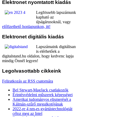
Elektronet
nyomtatott kiadás
Legfrissebb lapszámunk
kapható az
újságárusoknál, vagy
előfizethető honlapunkon, itt!
Elektronet
digitális kiadás
Lapszámaink digitálisan
is elérhetőek a
digitalstand.hu oldalon, hogy kedvenc lapja
mindig Önnél legyen!
Legolvasottabb
cikkeink
Feliratkozás az RSS csatornára
Bel Stewart-MagJack csatlakozók
Érintésvédelmi műszerek képességei
Amerikai tudományos elismerését a
Kálmán-szűrő megalkotójának
2022-re 4 nm-es gyártástechnológiát
céloz meg az Intel