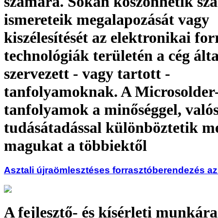
számára. Sokan köszönhetik sz
ismereteik megalapozását vagy
kiszélesítését az elektronikai for
technológiák területén a cég álta
szervezett - vagy tartott -
tanfolyamoknak. A Microsolder
tanfolyamok a minőséggel, való
tudásátadással különböztetik m
magukat a többiektől
Asztali újraömlesztéses forrasztóberendezés az
A fejlesztő- és kísérleti munkár