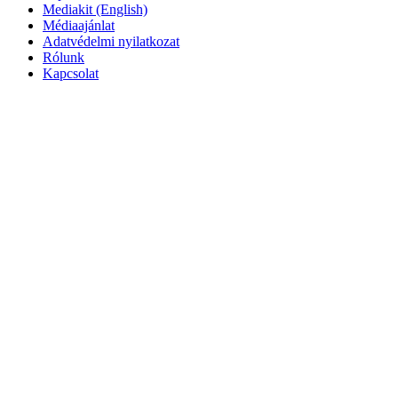
Mediakit (English)
Médiaajánlat
Adatvédelmi nyilatkozat
Rólunk
Kapcsolat