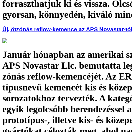
forraszthatjuk ki és vissza. Olcs
gyorsan, könnyedén, kiváló mi
Új, ötzónás reflow-kemence az APS Novastar-tó
Január hónapban az amerikai s
APS Novastar Llc. bemutatta le
zónás reflow-kemencéjét. Az E
típusnevű kemencét kis és közep
sorozatokhoz tervezték. A kateg
egyik legolcsóbb berendezéssel a
prototípus-, illetve kis- és közep
gyártókat célozták meg, ahol n