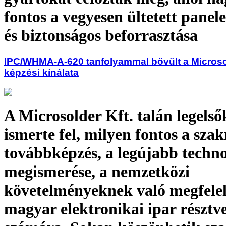
fontos a vegyesen ültetett panel
és biztonságos beforrasztása
IPC/WHMA-A-620 tanfolyammal bővült a Microsol
képzési kínálata
A Microsolder Kft. talán legelső
ismerte fel, milyen fontos a sza
továbbképzés, a legújabb techn
megismerése, a nemzetközi
követelményeknek való megfelel
magyar elektronikai ipar résztv