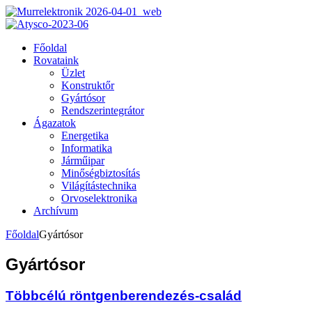
Főoldal
Rovataink
Üzlet
Konstruktőr
Gyártósor
Rendszerintegrátor
Ágazatok
Energetika
Informatika
Járműipar
Minőségbiztosítás
Világítástechnika
Orvoselektronika
Archívum
Főoldal
Gyártósor
Gyártósor
Többcélú röntgenberendezés-család