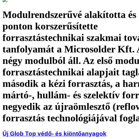
Modulrendszerűvé alakította és
ponton korszerűsítette
forrasztástechnikai szakmai to
tanfolyamát a Microsolder Kft. 
négy modulból áll. Az első modu
forrasztástechnikai alapjait tagl
második a kézi forrasztás, a ha
mártó-, hullám- és szelektív forr
negyedik az újraömlesztő (reflo
forrasztás technológiájával fogl
Új Glob Top védő- és kiöntőanyagok