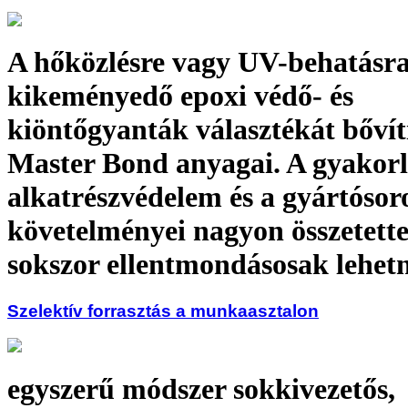
A hőközlésre vagy UV-behatásr
kikeményedő epoxi védő- és
kiöntőgyanták választékát bővít
Master Bond anyagai. A gyakorl
alkatrészvédelem és a gyártósor
követelményei nagyon összetette
sokszor ellentmondásosak lehet
Szelektív forrasztás a munkaasztalon
egyszerű módszer sokkivezetős,