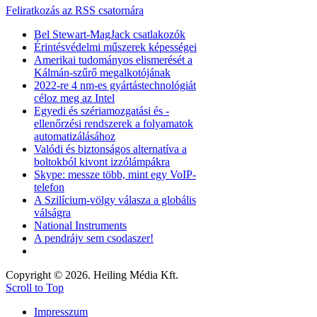
Feliratkozás az RSS csatornára
Bel Stewart-MagJack csatlakozók
Érintésvédelmi műszerek képességei
Amerikai tudományos elismerését a
Kálmán-szűrő megalkotójának
2022-re 4 nm-es gyártástechnológiát
céloz meg az Intel
Egyedi és szériamozgatási és -
ellenőrzési rendszerek a folyamatok
automatizálásához
Valódi és biztonságos alternatíva a
boltokból kivont izzólámpákra
Skype: messze több, mint egy VoIP-
telefon
A Szilícium-völgy válasza a globális
válságra
National Instruments
A pendrájv sem csodaszer!
Copyright © 2026. Heiling Média Kft.
Scroll to Top
Impresszum