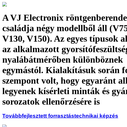
A VJ Electronix röntgenberende
családja négy modellből áll (V75
V130, V150). Az egyes típusok a
az alkalmazott gyorsítófeszültsé
nyalábátmérőben különböznek
egymástól. Kialakításuk során f
szempont volt, hogy egyaránt a
legyenek kísérleti minták és gyá
sorozatok ellenőrzésére is
Továbbfejlesztett forrasztástechnikai képzés