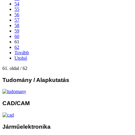
54
55
56
57
58
59
60
61
62
Tovább
Utolsó
61. oldal / 62
Tudomány
/ Alapkutatás
CAD/CAM
Járműelektronika