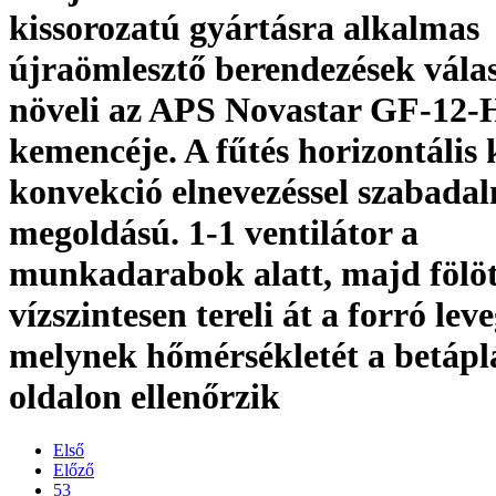
kissorozatú gyártásra alkalmas
újraömlesztő berendezések vála
növeli az APS Novastar GF-12-
kemencéje. A fűtés horizontális 
konvekció elnevezéssel szabadal
megoldású. 1-1 ventilátor a
munkadarabok alatt, majd fölöt
vízszintesen tereli át a forró leve
melynek hőmérsékletét a betáplá
oldalon ellenőrzik
Első
Előző
53