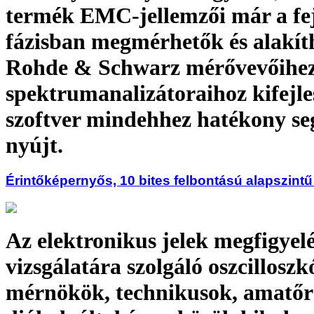
termék EMC-jellemzői már a fej
fázisban megmérhetők és alakít
Rohde & Schwarz mérővevőihez
spektrumanalizátoraihoz kifejles
szoftver mindehhez hatékony seg
nyújt.
Érintőképernyős, 10 bites felbontású alapszintű
Az elektronikus jelek megfigyelé
vizsgálatára szolgáló oszcillosz
mérnökök, technikusok, amatőr