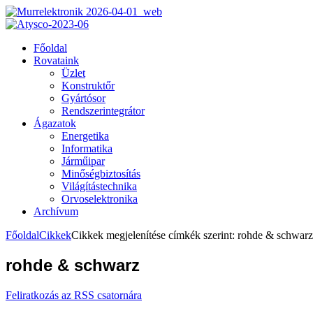
Főoldal
Rovataink
Üzlet
Konstruktőr
Gyártósor
Rendszerintegrátor
Ágazatok
Energetika
Informatika
Járműipar
Minőségbiztosítás
Világítástechnika
Orvoselektronika
Archívum
Főoldal
Cikkek
Cikkek megjelenítése címkék szerint: rohde & schwarz
rohde & schwarz
Feliratkozás az RSS csatornára