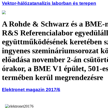
Vektor-hálózatanalízis laborban és terepen
A Rohde & Schwarz és a BME-
R&S Referencialabor egyedülál
együttműködésének keretében sz
ingyenes szemináriumsorozat k
előadása november 2-án csütört
órakor, a BME V1 épület, 501-e
termében kerül megrendezésre
Elektronet magazin 2017/6