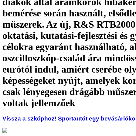
diákok által áramkörök hibaker
bemérése során használt, elsődl
műszerek. Az új, R&S RTB2000-
oktatási, kutatási-fejlesztési és 
célokra egyaránt használható, a
oszcilloszkóp-család ára mindös
eurótól indul, amiért cserébe ol
képességeket nyújt, amelyek k
csak lényegesen drágább műsze
voltak jellemzőek
Vissza a szkóphoz! Sportautót egy bevásárlókoc