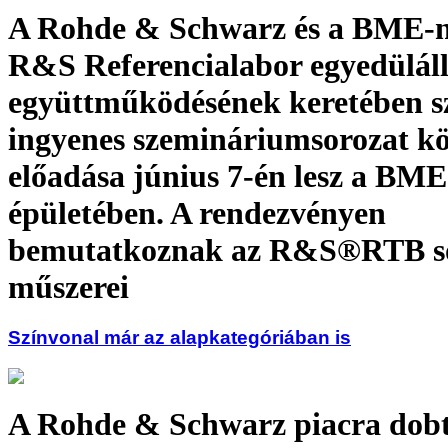
A Rohde & Schwarz és a BME-
R&S Referencialabor egyedülál
együttműködésének keretében sz
ingyenes szemináriumsorozat k
előadása június 7-én lesz a BM
épületében. A rendezvényen
bemutatkoznak az R&S®RTB s
műszerei
Színvonal már az alapkategóriában is
A Rohde & Schwarz piacra do