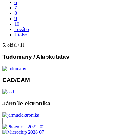
6
7
8
9
10
Tovább
Utolsó
5. oldal / 11
Tudomány
/ Alapkutatás
CAD/CAM
Járműelektronika