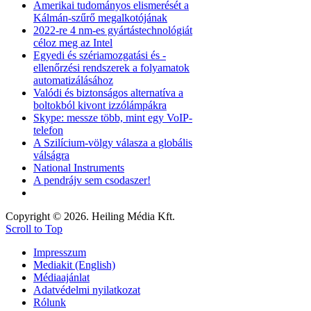
Amerikai tudományos elismerését a
Kálmán-szűrő megalkotójának
2022-re 4 nm-es gyártástechnológiát
céloz meg az Intel
Egyedi és szériamozgatási és -
ellenőrzési rendszerek a folyamatok
automatizálásához
Valódi és biztonságos alternatíva a
boltokból kivont izzólámpákra
Skype: messze több, mint egy VoIP-
telefon
A Szilícium-völgy válasza a globális
válságra
National Instruments
A pendrájv sem csodaszer!
Copyright © 2026. Heiling Média Kft.
Scroll to Top
Impresszum
Mediakit (English)
Médiaajánlat
Adatvédelmi nyilatkozat
Rólunk