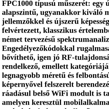
FPC1000 típusú műszerét: egy ú
alapszintű, ugyanakkor kiváló 
jellemzőkkel és újszerű képessé
felvértezett, klasszikus értelem
német tervezésű spektrumanaliz
Engedélyezőkódokkal rugalmas
bővíthető, igen jó RF-tulajdons
rendelkező, emellett kategóriáj
legnagyobb méretű és felbontás
képernyővel felszerelt berendezé
ráadásul belső WiFi modult is t
amelyen keresztül mobilalkalm