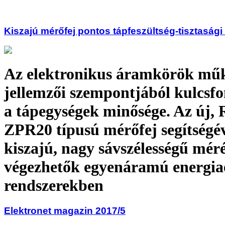
Kiszajú mérőfej pontos tápfeszültség-tisztaság
Az elektronikus áramkörök műk
jellemzői szempontjából kulcsf
a tápegységek minősége. Az új
ZPR20 típusú mérőfej segítségé
kiszajú, nagy sávszélességű mér
végezhetők egyenáramú energiae
rendszerekben
Elektronet magazin 2017/5