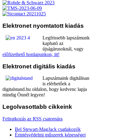
Elektronet
nyomtatott kiadás
Legfrissebb lapszámunk
kapható az
újságárusoknál, vagy
előfizethető honlapunkon, itt!
Elektronet
digitális kiadás
Lapszámaink digitálisan
is elérhetőek a
digitalstand.hu oldalon, hogy kedvenc lapja
mindig Önnél legyen!
Legolvasottabb
cikkeink
Feliratkozás az RSS csatornára
Bel Stewart-MagJack csatlakozók
Érintésvédelmi műszerek képességei