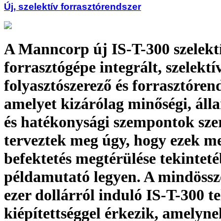
Új, szelektív forrasztórendszer
A Manncorp új IS-T-300 szelekt
forrasztógépe integrált, szelektí
folyasztószerező és forrasztórend
amelyet kizárólag minőségi, áll
és hatékonysági szempontok sze
terveztek meg úgy, hogy ezek me
befektetés megtérülése tekinteté
példamutató legyen. A mindössz
ezer dollárról induló IS-T-300 te
kiépítettséggel érkezik, amelyne