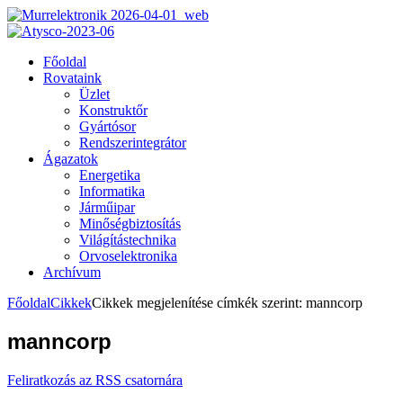
Főoldal
Rovataink
Üzlet
Konstruktőr
Gyártósor
Rendszerintegrátor
Ágazatok
Energetika
Informatika
Járműipar
Minőségbiztosítás
Világítástechnika
Orvoselektronika
Archívum
Főoldal
Cikkek
Cikkek megjelenítése címkék szerint: manncorp
manncorp
Feliratkozás az RSS csatornára