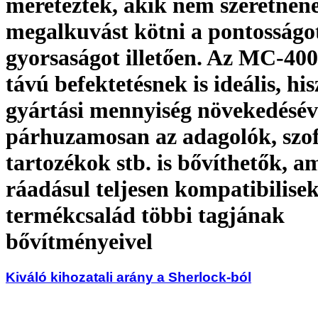
méretezték, akik nem szeretnén
megalkuvást kötni a pontosságot
gyorsaságot illetően. Az MC-400
távú befektetésnek is ideális, hi
gyártási mennyiség növekedésév
párhuzamosan az adagolók, szof
tartozékok stb. is bővíthetők, a
ráadásul teljesen kompatibilis
termékcsalád többi tagjának
bővítményeivel
Kiváló kihozatali arány a Sherlock-ból