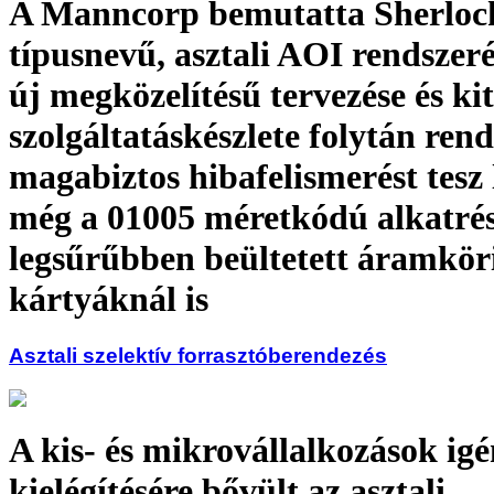
A Manncorp bemutatta Sherloc
típusnevű, asztali AOI rendszer
új megközelítésű tervezése és ki
szolgáltatáskészlete folytán ren
magabiztos hibafelismerést tesz 
még a 01005 méretkódú alkatré
legsűrűbben beültetett áramkör
kártyáknál is
Asztali szelektív forrasztóberendezés
A kis- és mikrovállalkozások ig
kielégítésére bővült az asztali