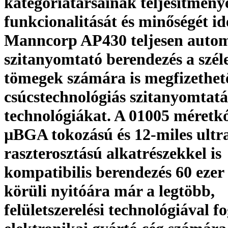
kategóriatársainak teljesítményé
funkcionalitását és minőségét id
Manncorp AP430 teljesen auto
szitanyomtató berendezés a szél
tömegek számára is megfizethető
csúcstechnológiás szitanyomtatá
technológiákat. A 01005 méretk
µBGA tokozású és 12-miles ultr
raszterosztású alkatrészekkel is
kompatibilis berendezés 60 ezer 
körüli nyitóára már a legtöbb,
felületszerelési technológiával f