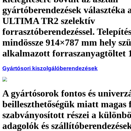
gyártóberendezések választéka 
ULTIMA TR2 szelektív
forrasztóberendezéssel. Telepíté
mindössze 914×787 mm hely szü
alkalmazott forraszanyagtöltet 
Gyártósori kiszolgálóberendezések
A gyártósorok fontos és univerzá
beilleszthetőségük miatt magas
szabványosított részei a különbö
adagolók és szállítóberendezése