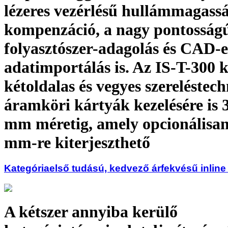
lézeres vezérlésű hullámmagass
kompenzáció, a nagy pontosságú
folyasztószer-adagolás és CAD-e
adatimportálás is. Az IS-T-300 
kétoldalas és vegyes szereléstec
áramköri kártyák kezelésére is
mm méretig, amely opcionálisa
mm-re kiterjeszthető
Kategóriaelső tudású, kedvező árfekvésű inline
A kétszer annyiba kerülő