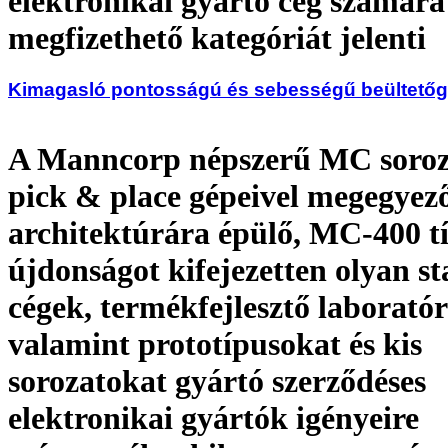
elektronikai gyártó cég számára
megfizethető kategóriát jelenti
Kimagasló pontosságú és sebességű beültető
A Manncorp népszerű MC soro
pick & place gépeivel megegyez
architektúrára épülő, MC-400 t
újdonságot kifejezetten olyan s
cégek, termékfejlesztő laborató
valamint prototípusokat és kis
sorozatokat gyártó szerződéses
elektronikai gyártók igényeire