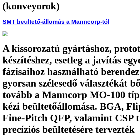
(konveyorok)
SMT beültető-állomás a Manncorp-tól
A kissorozatú gyártáshoz, proto
készítéshez, esetleg a javítás egy
fázisaihoz használható berendez
gyorsan szélesedő választékát bő
tovább a Manncorp MO-100 típ
kézi beültetőállomása. BGA, Fli
Fine-Pitch QFP, valamint CSP 
precíziós beültetésére tervezték