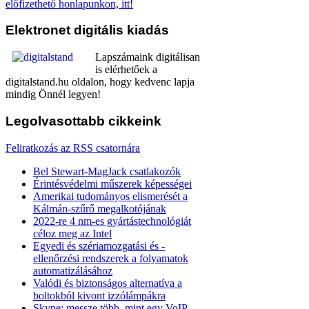
előfizethető honlapunkon, itt!
Elektronet
digitális kiadás
Lapszámaink digitálisan
is elérhetőek a
digitalstand.hu oldalon, hogy kedvenc lapja
mindig Önnél legyen!
Legolvasottabb
cikkeink
Feliratkozás az RSS csatornára
Bel Stewart-MagJack csatlakozók
Érintésvédelmi műszerek képességei
Amerikai tudományos elismerését a
Kálmán-szűrő megalkotójának
2022-re 4 nm-es gyártástechnológiát
céloz meg az Intel
Egyedi és szériamozgatási és -
ellenőrzési rendszerek a folyamatok
automatizálásához
Valódi és biztonságos alternatíva a
boltokból kivont izzólámpákra
Skype: messze több, mint egy VoIP-