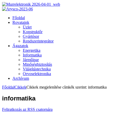
Főoldal
Rovataink
Üzlet
Konstruktőr
Gyártósor
Rendszerintegrátor
Ágazatok
Energetika
Informatika
Járműipar
Minőségbiztosítás
Világítástechnika
Orvoselektronika
Archívum
Főoldal
Cikkek
Cikkek megjelenítése címkék szerint: informatika
informatika
Feliratkozás az RSS csatornára