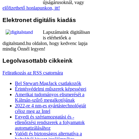
újságárusoknál, vagy
előfizethető honlapunkon, itt!
Elektronet
digitális kiadás
Lapszámaink digitálisan
is elérhetőek a
digitalstand.hu oldalon, hogy kedvenc lapja
mindig Önnél legyen!
Legolvasottabb
cikkeink
Feliratkozás az RSS csatornára
Bel Stewart-MagJack csatlakozók
Érintésvédelmi műszerek képességei
Amerikai tudományos elismerését a
Kálmán-szűrő megalkotójának
2022-re 4 nm-es gyártástechnológiát
céloz meg az Intel
Egyedi és szériamozgatási és -
ellenőrzési rendszerek a folyamatok
automatizálásához
Valódi és biztonságos alternatíva a