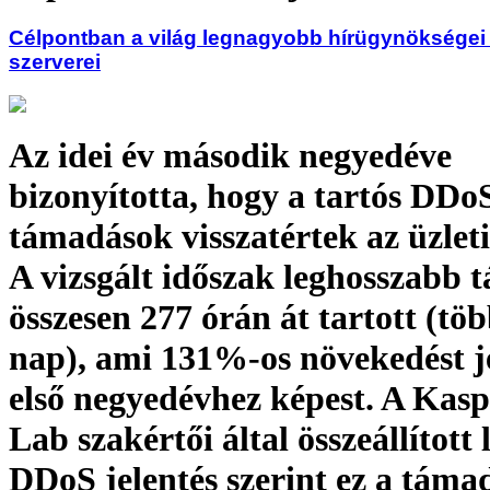
Célpontban a világ legnagyobb hírügynökségei
szerverei
Az idei év második negyedéve
bizonyította, hogy a tartós DDo
támadások visszatértek az üzleti
A vizsgált időszak leghosszabb
összesen 277 órán át tartott (tö
nap), ami 131%-os növekedést j
első negyedévhez képest. A Kas
Lab szakértői által összeállított
DDoS jelentés szerint ez a támad