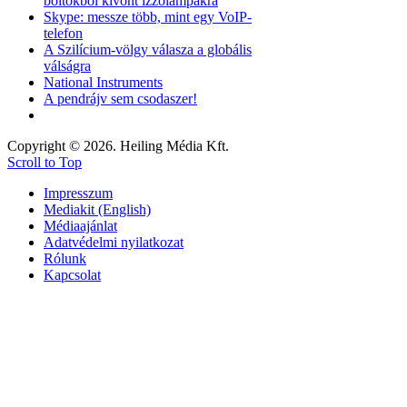
boltokból kivont izzólámpákra
Skype: messze több, mint egy VoIP-
telefon
A Szilícium-völgy válasza a globális
válságra
National Instruments
A pendrájv sem csodaszer!
Copyright © 2026. Heiling Média Kft.
Scroll to Top
Impresszum
Mediakit (English)
Médiaajánlat
Adatvédelmi nyilatkozat
Rólunk
Kapcsolat