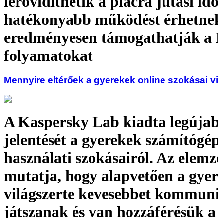
lerövidíthetik a piacra jutási idő
hatékonyabb működést érhetnek 
eredményesen támogathatják a
folyamatokat
Mennyire eltérőek a gyerekek online szokásai v
A Kaspersky Lab kiadta legúja
jelentését a gyerekek számítógé
használati szokásairól. Az elemz
mutatja, hogy alapvetően a gye
világszerte kevesebbet kommun
játszanak és van hozzáférésük a 