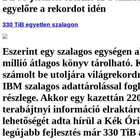
egyelőre a rekordot idén
330 TiB egyetlen szalagon
Eszerint egy szalagos egységen 
millió átlagos könyv tárolható. 
számolt be utoljára világrekordr
IBM szalagos adattárolással fog
részlege. Akkor egy kazettán 22
terabájtnyi információ elraktá
lehetőségét adta hírül a Kék Óri
legújabb fejlesztés már 330 TiB