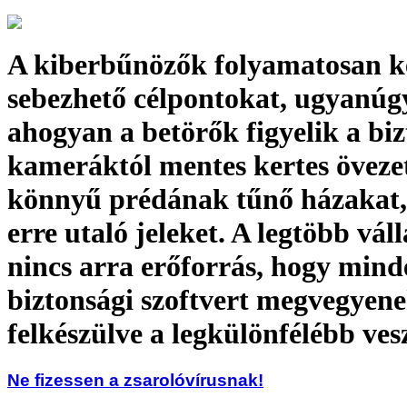
A kiberbűnözők folyamatosan ke
sebezhető célpontokat, ugyanúg
ahogyan a betörők figyelik a biz
kameráktól mentes kertes öveze
könnyű prédának tűnő házakat, 
erre utaló jeleket. A legtöbb váll
nincs arra erőforrás, hogy mind
biztonsági szoftvert megvegyene
felkészülve a legkülönfélébb ves
Ne fizessen a zsarolóvírusnak!