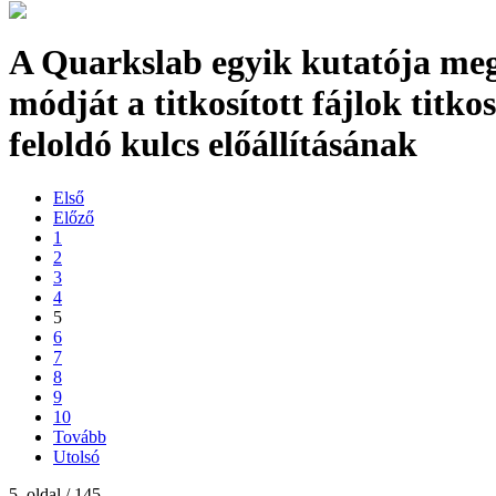
A Quarkslab egyik kutatója meg
módját a titkosított fájlok titkos
feloldó kulcs előállításának
Első
Előző
1
2
3
4
5
6
7
8
9
10
Tovább
Utolsó
5. oldal / 145