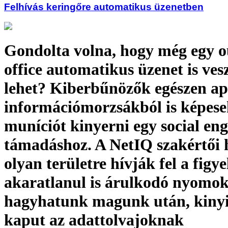
Felhívás keringőre automatikus üzenetben
Gondolta volna, hogy még egy o
office automatikus üzenet is ves
lehet? Kiberbűnözők egészen a
információmorzsákból is képes
muníciót kinyerni egy social en
támadáshoz. A NetIQ szakértői
olyan területre hívják fel a figy
akaratlanul is árulkodó nyomok
hagyhatunk magunk után, kinyi
kaput az adattolvajoknak