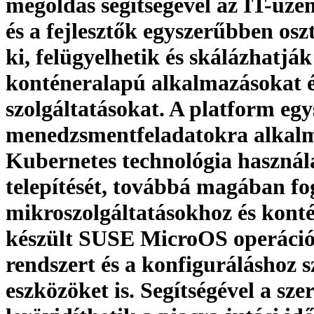
megoldás segítségével az IT-üze
és a fejlesztők egyszerűbben osz
ki, felügyelhetik és skálázhatják
konténeralapú alkalmazásokat 
szolgáltatásokat. A platform egy
menedzsmentfeladatokra alkal
Kubernetes technológia használa
telepítését, továbbá magában fog
mikroszolgáltatásokhoz és kont
készült SUSE MicroOS operáció
rendszert és a konfiguráláshoz 
eszközöket is. Segítségével a sze