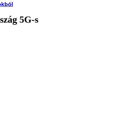
okból
rszág 5G-s