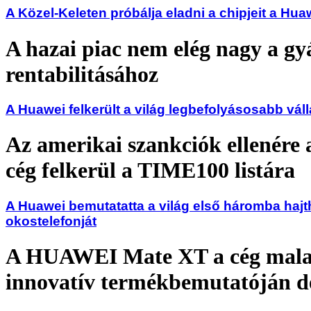
A Közel-Keleten próbálja eladni a chipjeit a Hua
A hazai piac nem elég nagy a gy
rentabilitásához
A Huawei felkerült a világ legbefolyásosabb váll
Az amerikai szankciók ellenére 
cég felkerül a TIME100 listára
A Huawei bemutatatta a világ első háromba hajt
okostelefonját
A HUAWEI Mate XT a cég malaj
innovatív termékbemutatóján d