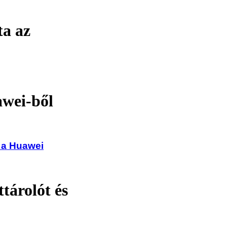
ta az
awei-ből
i a Huawei
ttárolót és