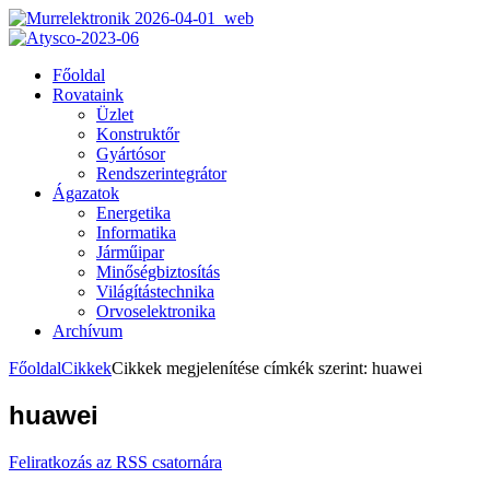
Főoldal
Rovataink
Üzlet
Konstruktőr
Gyártósor
Rendszerintegrátor
Ágazatok
Energetika
Informatika
Járműipar
Minőségbiztosítás
Világítástechnika
Orvoselektronika
Archívum
Főoldal
Cikkek
Cikkek megjelenítése címkék szerint: huawei
huawei
Feliratkozás az RSS csatornára