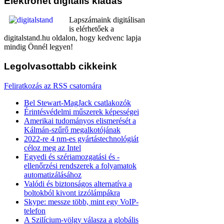
Elektronet
digitális kiadás
Lapszámaink digitálisan
is elérhetőek a
digitalstand.hu oldalon, hogy kedvenc lapja
mindig Önnél legyen!
Legolvasottabb
cikkeink
Feliratkozás az RSS csatornára
Bel Stewart-MagJack csatlakozók
Érintésvédelmi műszerek képességei
Amerikai tudományos elismerését a
Kálmán-szűrő megalkotójának
2022-re 4 nm-es gyártástechnológiát
céloz meg az Intel
Egyedi és szériamozgatási és -
ellenőrzési rendszerek a folyamatok
automatizálásához
Valódi és biztonságos alternatíva a
boltokból kivont izzólámpákra
Skype: messze több, mint egy VoIP-
telefon
A Szilícium-völgy válasza a globális