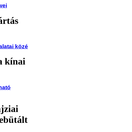
wei
ártás
alatai közé
a kínai
ható
ziai
ebütált