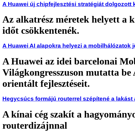
A Huawei új chipfejlesztési stratégiát dolgozott 
Az alkatrész méretek helyett a ké
időt csökkentenék.
A Huawei AI alapokra helyezi a mobilhálózatok j
A Huawei az idei barcelonai Mo
Világkongresszuson mutatta be 
orientált fejlesztéseit.
Hegycsúcs formájú routerrel szépítené a lakást
A kínai cég szakít a hagyomány
routerdizájnnal