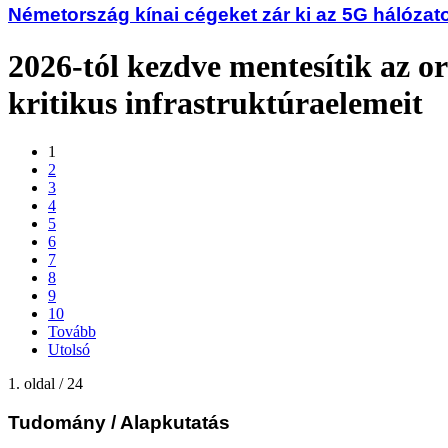
Németország kínai cégeket zár ki az 5G hálózat
2026-tól kezdve mentesítik az o
kritikus infrastruktúraelemeit
1
2
3
4
5
6
7
8
9
10
Tovább
Utolsó
1. oldal / 24
Tudomány
/ Alapkutatás