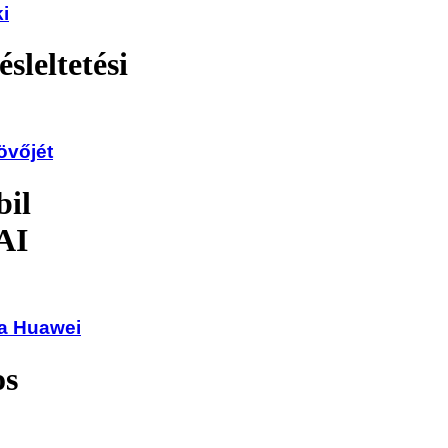
ki
sleltetési
övőjét
bil
AI
 a Huawei
os