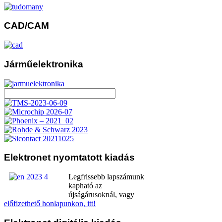
CAD/CAM
Járműelektronika
Elektronet
nyomtatott kiadás
Legfrissebb lapszámunk
kapható az
újságárusoknál, vagy
előfizethető honlapunkon, itt!