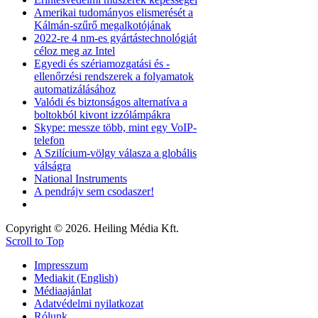
Amerikai tudományos elismerését a
Kálmán-szűrő megalkotójának
2022-re 4 nm-es gyártástechnológiát
céloz meg az Intel
Egyedi és szériamozgatási és -
ellenőrzési rendszerek a folyamatok
automatizálásához
Valódi és biztonságos alternatíva a
boltokból kivont izzólámpákra
Skype: messze több, mint egy VoIP-
telefon
A Szilícium-völgy válasza a globális
válságra
National Instruments
A pendrájv sem csodaszer!
Copyright © 2026. Heiling Média Kft.
Scroll to Top
Impresszum
Mediakit (English)
Médiaajánlat
Adatvédelmi nyilatkozat
Rólunk