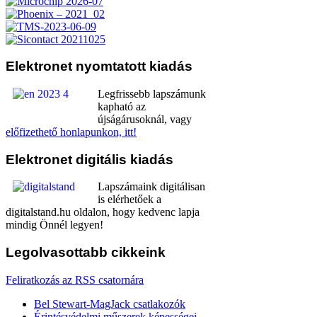
Elektronet
nyomtatott kiadás
Legfrissebb lapszámunk
kapható az
újságárusoknál, vagy
előfizethető honlapunkon, itt!
Elektronet
digitális kiadás
Lapszámaink digitálisan
is elérhetőek a
digitalstand.hu oldalon, hogy kedvenc lapja
mindig Önnél legyen!
Legolvasottabb
cikkeink
Feliratkozás az RSS csatornára
Bel Stewart-MagJack csatlakozók
Érintésvédelmi műszerek képességei