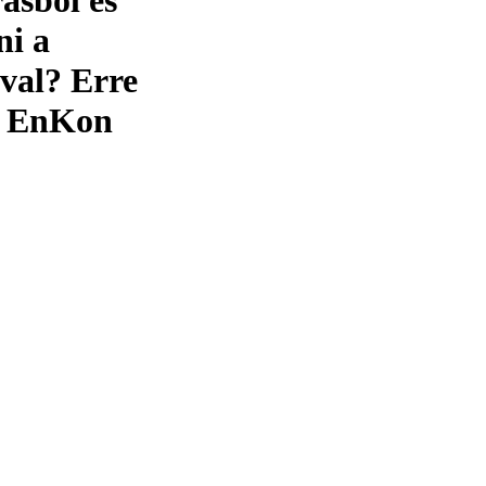
ni a
val? Erre
az EnKon