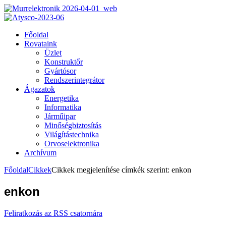
Főoldal
Rovataink
Üzlet
Konstruktőr
Gyártósor
Rendszerintegrátor
Ágazatok
Energetika
Informatika
Járműipar
Minőségbiztosítás
Világítástechnika
Orvoselektronika
Archívum
Főoldal
Cikkek
Cikkek megjelenítése címkék szerint: enkon
enkon
Feliratkozás az RSS csatornára