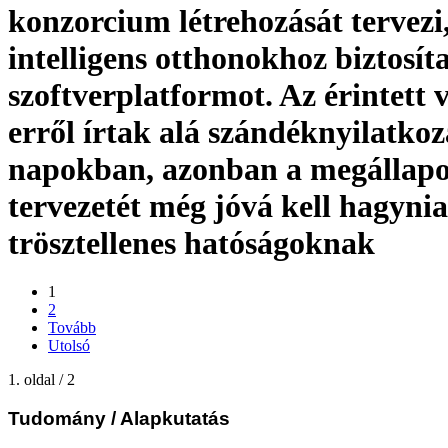
konzorcium létrehozását tervezi
intelligens otthonokhoz biztosít
szoftverplatformot. Az érintett 
erről írtak alá szándéknyilatkoz
napokban, azonban a megállap
tervezetét még jóvá kell hagynia
trösztellenes hatóságoknak
1
2
Tovább
Utolsó
1. oldal / 2
Tudomány
/ Alapkutatás