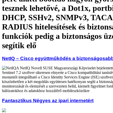
tesznek lehetővé, a Dot1x, portb
DHCP, SSHv2, SNMPv3, TACA
RADIUS hitelesítések és biztons
funkciók pedig a biztonságos üz
segítik elő
NetIQ – Cisco együttműködés a biztonságosabb
A NetIQ Novell SUSE Magyarországi Képviselet bejelentett
Sentinel 7.2 szoftver sikeresen elnyerte a Cisco kompatibilitási tanúsí
mostantól integrálható a Cisco Identity Services Engine (ISE) szoftve
köszönhetően a két megoldás együttesen hatékonyan segíti a biztons
monitorozását és elemzését a szervezeten belül, kiemelt figyelmet for
hálózatokhoz és adatokhoz hozzáférő mobileszközökre
Fantasztikus Négyes az ipari internetért