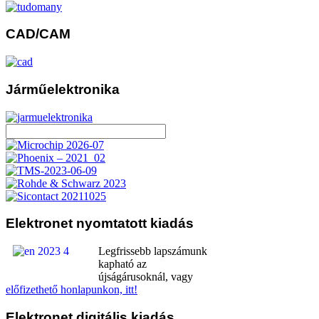
CAD/CAM
Járműelektronika
Elektronet
nyomtatott kiadás
Legfrissebb lapszámunk
kapható az
újságárusoknál, vagy
előfizethető honlapunkon, itt!
Elektronet
digitális kiadás