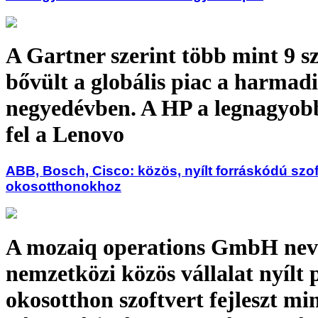
A Gartner szerint több mint 9 s
bővült a globális piac a harmad
negyedévben. A HP a legnagyobb
fel a Lenovo
ABB, Bosch, Cisco: közös, nyílt forráskódú szof
okosotthonokhoz
A mozaiq operations GmbH ne
nemzetközi közös vállalat nyílt 
okosotthon szoftvert fejleszt mi