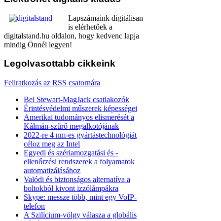
Lapszámaink digitálisan
is elérhetőek a
digitalstand.hu oldalon, hogy kedvenc lapja
mindig Önnél legyen!
Legolvasottabb
cikkeink
Feliratkozás az RSS csatornára
Bel Stewart-MagJack csatlakozók
Érintésvédelmi műszerek képességei
Amerikai tudományos elismerését a
Kálmán-szűrő megalkotójának
2022-re 4 nm-es gyártástechnológiát
céloz meg az Intel
Egyedi és szériamozgatási és -
ellenőrzési rendszerek a folyamatok
automatizálásához
Valódi és biztonságos alternatíva a
boltokból kivont izzólámpákra
Skype: messze több, mint egy VoIP-
telefon
A Szilícium-völgy válasza a globális