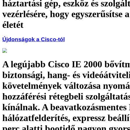
háztartási gép, eszköz és szolgál
vezérlésére, hogy egyszerűsítse 
életét
Újdonságok a Cisco-tól
A legújabb Cisco IE 2000 bővít
biztonsági, hang- és videóátvitel
követelmények változása nyomá
hozzáférési rétegbeli szolgáltatá
kínálnak. A beavatkozásmente
hálózatfelderítés, expressz beállí
perc alatti bootidő nagyon gyors 