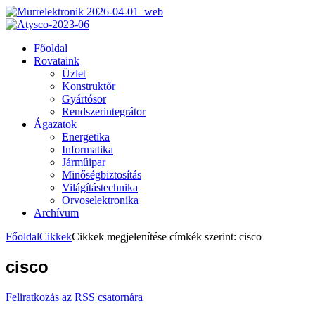
Főoldal
Rovataink
Üzlet
Konstruktőr
Gyártósor
Rendszerintegrátor
Ágazatok
Energetika
Informatika
Járműipar
Minőségbiztosítás
Világítástechnika
Orvoselektronika
Archívum
Főoldal
Cikkek
Cikkek megjelenítése címkék szerint: cisco
cisco
Feliratkozás az RSS csatornára