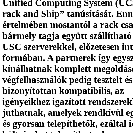
Unified Computing System (UC
rack and Ship” tanúsítását. En
értelmében mostantól a rack cs
bármely tagja együtt szállítható
USC szerverekkel, előzetesen int
formában. A partnerek így egy
kínálhatnak komplett megoldás
végfelhasználók pedig tesztelt és
bizonyítottan kompatibilis, az
igényeikhez igazított rendszere
juthatnak, amelyek rendkívül e
és gyorsan telepíthetők, ezáltal i