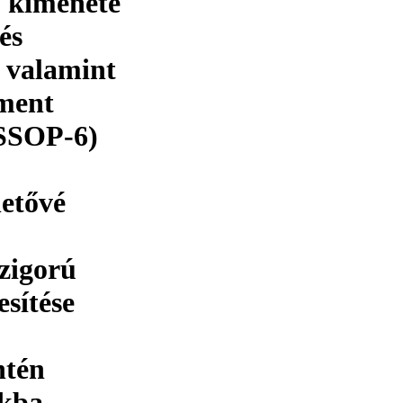
 kimenete
és
, valamint
sment
(SSOP-6)
hetővé
zigorú
esítése
ntén
ókba