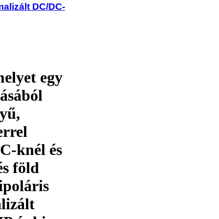
alizált DC/DC-
melyet egy
ásából
nyű,
rrel
iC-knél és
s föld
ipoláris
lizált