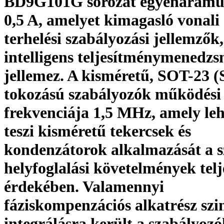
BD9G101G sorozat egyenáramú
0,5 A, amelyet kimagasló vonali 
terhelési szabályozási jellemzők
intelligens teljesítménymenedz
jellemez. A kisméretű, SOT-23 
tokozású szabályozók működési
frekvenciája 1,5 MHz, amely le
teszi kisméretű tekercsek és
kondenzátorok alkalmazását a s
helyfoglalási követelmények telj
érdekében. Valamennyi
fáziskompenzációs alkatrész szi
integrálásra került a szabályoz