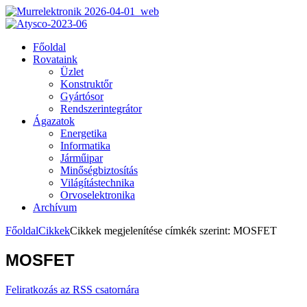
Főoldal
Rovataink
Üzlet
Konstruktőr
Gyártósor
Rendszerintegrátor
Ágazatok
Energetika
Informatika
Járműipar
Minőségbiztosítás
Világítástechnika
Orvoselektronika
Archívum
Főoldal
Cikkek
Cikkek megjelenítése címkék szerint: MOSFET
MOSFET
Feliratkozás az RSS csatornára