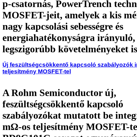
p-csatornás, PowerTrench techn
MOSFET-jeit, amelyek a kis mé
nagy kapcsolási sebességre és
energiahatékonyságra irányuló,
legszigorúbb követelményeket is 
Új feszültségcsökkentő kapcsoló szabályozók i
teljesítmény MOSFET-tel
A Rohm Semiconductor új,
feszültségcsökkentő kapcsoló
szabályozókat mutatott be integ
mΩ-os teljesítmény MOSFET-tel