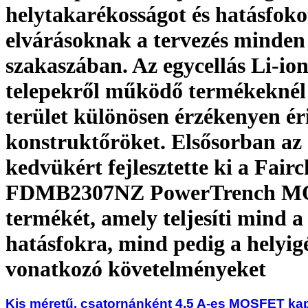
helytakarékosságot és hatásfoko
elvárásoknak a tervezés minden
szakaszában. Az egycellás Li-io
telepekről működő termékeknél 
terület különösen érzékenyen éri
konstruktőröket. Elsősorban az
kedvükért fejlesztette ki a Fairc
FDMB2307NZ PowerTrench 
termékét, amely teljesíti mind a
hatásfokra, mind pedig a helyig
vonatkozó követelményeket
Kis méretű, csatornánként 4,5 A-es MOSFET ka