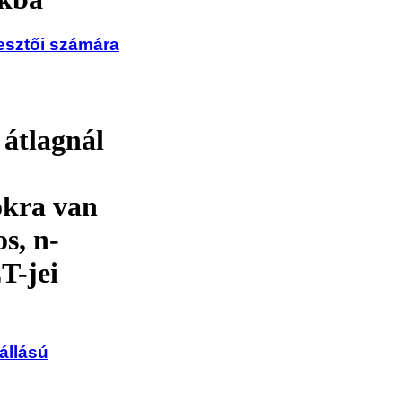
esztői számára
átlagnál
okra van
s, n-
T-jei
állású