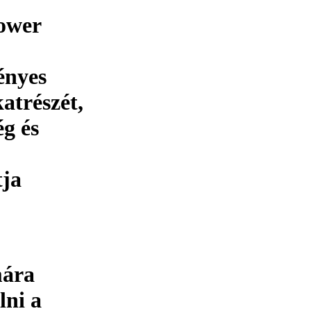
Power
ényes
trészét,
ég és
tja
mára
lni a