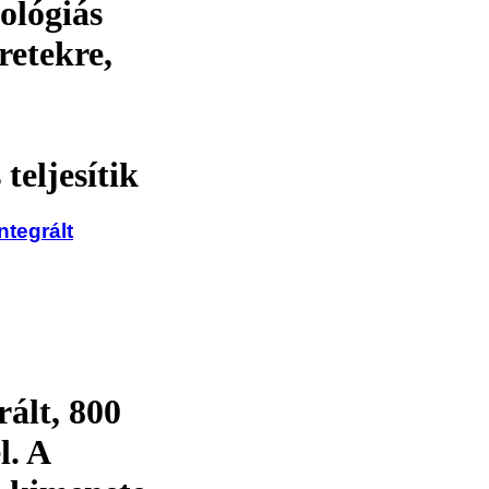
ológiás
retekre,
teljesítik
ntegrált
rált, 800
. A