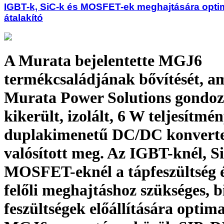
IGBT-k, SiC-k és MOSFET-ek meghajtására optim
átalakító
A Murata bejelentette MGJ6
termékcsaládjának bővítését, a
Murata Power Solutions gondoz
kikerült, izolált, 6 W teljesítmé
duplakimenetű DC/DC konverte
valósított meg. Az IGBT-knél, S
MOSFET-eknél a tápfeszültség é
felőli meghajtáshoz szükséges, b
feszültségek előállítására optima