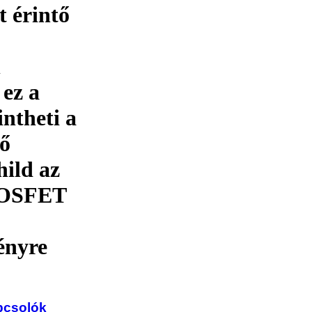
t érintő
n
ez a
ntheti a
 ő
hild az
MOSFET
ényre
pcsolók