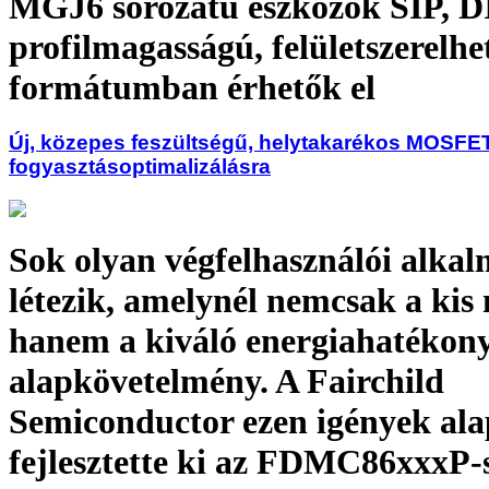
MGJ6 sorozatú eszközök SIP, DI
profilmagasságú, felületszerelhe
formátumban érhetők el
Új, közepes feszültségű, helytakarékos MOSFE
fogyasztásoptimalizálásra
Sok olyan végfelhasználói alka
létezik, amelynél nemcsak a kis
hanem a kiváló energiahatékony
alapkövetelmény. A Fairchild
Semiconductor ezen igények al
fejlesztette ki az FDMC86xxxP-