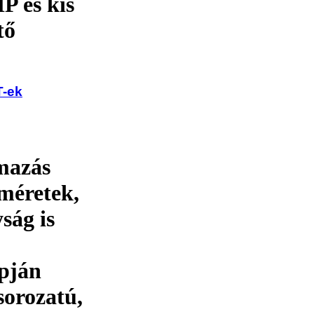
P és kis
tő
T-ek
lmazás
 méretek,
ság is
apján
sorozatú,