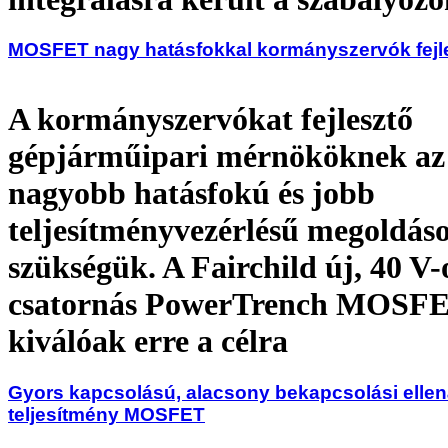
MOSFET nagy hatásfokkal kormányszervók fejl
A kormányszervókat fejlesztő
gépjárműipari mérnököknek az 
nagyobb hatásfokú és jobb
teljesítményvezérlésű megoldás
szükségük. A Fairchild új, 40 V-o
csatornás PowerTrench MOSFE
kiválóak erre a célra
Gyors kapcsolású, alacsony bekapcsolási ellen
teljesítmény MOSFET