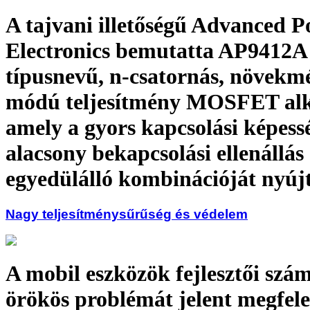
A tajvani illetőségű Advanced 
Electronics bemutatta AP9412A
típusnevű, n-csatornás, növekm
módú teljesítmény MOSFET alka
amely a gyors kapcsolási képess
alacsony bekapcsolási ellenállás
egyedülálló kombinációját nyúj
Nagy teljesítménysűrűség és védelem
A mobil eszközök fejlesztői szá
örökös problémát jelent megfele