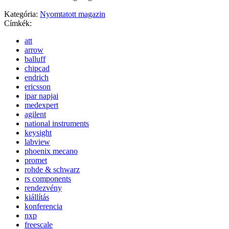
Kategória:
Nyomtatott magazin
Címkék:
att
arrow
balluff
chipcad
endrich
ericsson
ipar napjai
medexpert
agilent
national instruments
keysight
labview
phoenix mecano
promet
rohde & schwarz
rs components
rendezvény
kiállítás
konferencia
nxp
freescale