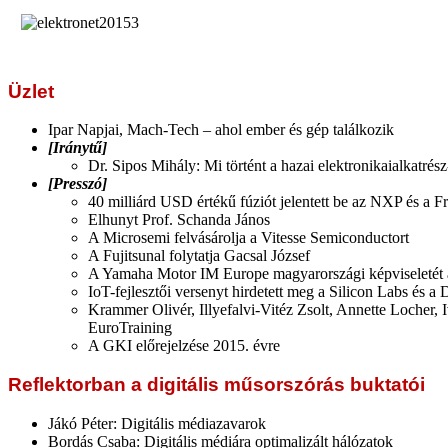
Üzlet
Ipar Napjai, Mach-Tech – ahol ember és gép találkozik
[Iránytű]
Dr. Sipos Mihály: Mi történt a hazai elektronikaialkatré
[Presszó]
40 milliárd USD értékű fúziót jelentett be az NXP és a F
Elhunyt Prof. Schanda János
A Microsemi felvásárolja a Vitesse Semiconductort
A Fujitsunal folytatja Gacsal József
A Yamaha Motor IM Europe magyarországi képviseletét a
IoT-fejlesztői versenyt hirdetett meg a Silicon Labs és a
Krammer Olivér, Illyefalvi-Vitéz Zsolt, Annette Locher, 
EuroTraining
A GKI előrejelzése 2015. évre
Reflektorban a digitális műsorszórás buktatói
Jákó Péter: Digitális médiazavarok
Bordás Csaba: Digitális médiára optimalizált hálózatok