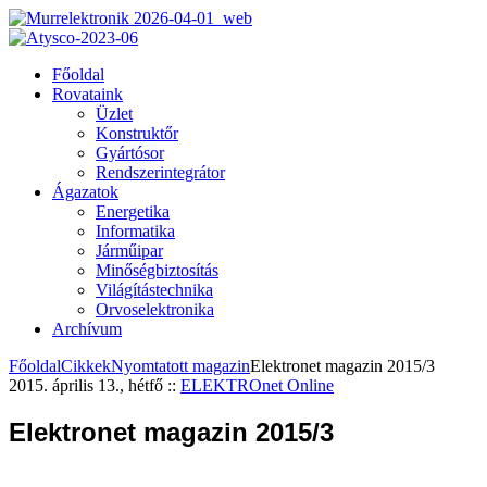
Főoldal
Rovataink
Üzlet
Konstruktőr
Gyártósor
Rendszerintegrátor
Ágazatok
Energetika
Informatika
Járműipar
Minőségbiztosítás
Világítástechnika
Orvoselektronika
Archívum
Főoldal
Cikkek
Nyomtatott magazin
Elektronet magazin 2015/3
2015. április 13., hétfő
::
ELEKTROnet Online
Elektronet magazin 2015/3