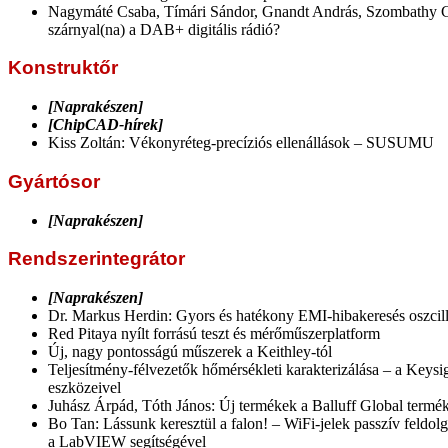
Nagymáté Csaba, Tímári Sándor, Gnandt András, Szombathy C
szárnyal(na) a DAB+ digitális rádió?
Konstruktőr
[Naprakészen]
[ChipCAD-hírek]
Kiss Zoltán: Vékonyréteg-precíziós ellenállások – SUSUMU
Gyártósor
[Naprakészen]
Rendszerintegrátor
[Naprakészen]
Dr. Markus Herdin: Gyors és hatékony EMI-hibakeresés oszcil
Red Pitaya nyílt forrású teszt és mérőműszerplatform
Új, nagy pontosságú műszerek a Keithley-tól
Teljesítmény-félvezetők hőmérsékleti karakterizálása – a Keysi
eszközeivel
Juhász Árpád, Tóth János: Új termékek a Balluff Global termé
Bo Tan: Lássunk keresztül a falon! – WiFi-jelek passzív feldo
a LabVIEW segítségével