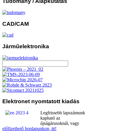
Tudomány
/ Alapkutatás
CAD/CAM
Járműelektronika
Elektronet
nyomtatott kiadás
Legfrissebb lapszámunk
kapható az
újságárusoknál, vagy
előfizethető honlapunkon, itt!