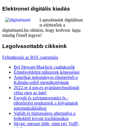
Elektronet
digitális kiadás
Lapszámaink digitálisan
is elérhetőek a
digitalstand.hu oldalon, hogy kedvenc lapja
mindig Önnél legyen!
Legolvasottabb
cikkeink
Feliratkozás az RSS csatornára
Bel Stewart-MagJack csatlakozók
Érintésvédelmi műszerek képességei
Amerikai tudományos elismerését a
Kálmán-szűrő megalkotójának
2022-re 4 nm-es gyártástechnológiát
céloz meg az Intel
Egyedi és szériamozgatási és -
ellenőrzési rendszerek a folyamatok
automatizálásához
Valódi és biztonságos alternatíva a
boltokból kivont izzólámpákra
Skype: messze több, mint egy VoIP-