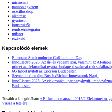
microsemi
pannon egyetem
oszcilloszkóp
alkatrész
gyártósor
konstruktőr
rendszerintegrátor
műszer
érzékelő
Kapcsolódó elemek
European Semiconductor Collaboration Day
InnoElectro 2026: Az űr- és védelmi ipar, valamint az AI-alapú
prímet az elektronikai gyártás budapesti szakmai csúcstalálkozó
6G labort nyitott az Ericsson Budapesten
Szeptemberben újra BoschxRichter Innovátorok Napja
InnoElectro 2025: Az elektronikai ipar nagyágyúi randevúznak
Budapesten
Tovább a kategóriában:
« Elektronet magazin 2015/2
Elektronet maga
Vissza a tetejére