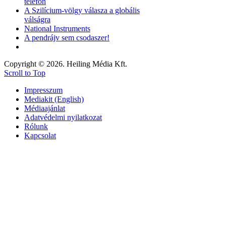
telefon
A Szilícium-völgy válasza a globális
válságra
National Instruments
A pendrájv sem csodaszer!
Copyright © 2026. Heiling Média Kft.
Scroll to Top
Impresszum
Mediakit (English)
Médiaajánlat
Adatvédelmi nyilatkozat
Rólunk
Kapcsolat