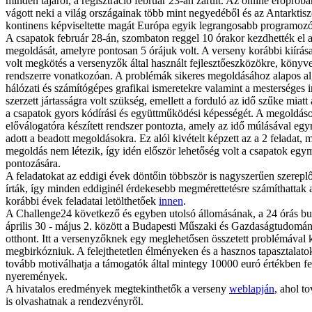
minden tájáról, a regisztráció február 23-án zárult. Az online erőprób
vágott neki a világ országainak több mint negyedéből és az Antarktisz
kontinens képviseltette magát Európa egyik legrangosabb programoz
A csapatok február 28-án, szombaton reggel 10 órakor kezdhették el a
megoldását, amelyre pontosan 5 órájuk volt. A verseny korábbi kiírá
volt megkötés a versenyzők által használt fejlesztőeszközökre, könyv
rendszerre vonatkozóan. A problémák sikeres megoldásához alapos al
hálózati és számítógépes grafikai ismeretekre valamint a mesterséges in
szerzett jártasságra volt szükség, emellett a forduló az idő szűke miatt
a csapatok gyors kódírási és együttműködési képességét. A megoldás
előválogatóra készített rendszer pontozta, amely az idő múlásával eg
adott a beadott megoldásokra. Ez alól kivételt képzett az a 2 feladat, 
megoldás nem létezik, így idén először lehetőség volt a csapatok egy
pontozására.
A feladatokat az eddigi évek döntőin többször is nagyszerűen szerep
írták, így minden eddiginél érdekesebb megmérettetésre számíthattak 
korábbi évek feladatai letölthetőek
innen
.
A Challenge24 következő és egyben utolsó állomásának, a 24 órás b
április 30 - május 2. között a Budapesti Műszaki és Gazdaságtudomá
otthont. Itt a versenyzőknek egy meglehetősen összetett problémával ke
megbirkózniuk. A felejthetetlen élményeken és a hasznos tapasztalatok
tovább motiválhatja a támogatók által mintegy 10000 euró értékben fel
nyeremények.
A hivatalos eredmények megtekinthetők a verseny
weblapján
, ahol t
is olvashatnak a rendezvényről.