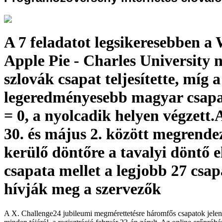
A 7 feladatot legsikeresebben 
Apple Pie - Charles University 
szlovák csapat teljesítette, míg a
legeredményesebb magyar csapa
= 0, a nyolcadik helyen végzett.A
30. és május 2. között megrende
kerülő döntőre a tavalyi döntő e
csapata mellet a legjobb 27 csap
hívják meg a szervezők
A X. Challenge24 jubileumi megmérettetésre háromfős csapatok jelent