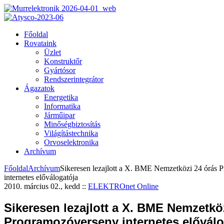
Főoldal
Rovataink
Üzlet
Konstruktőr
Gyártósor
Rendszerintegrátor
Ágazatok
Energetika
Informatika
Járműipar
Minőségbiztosítás
Világítástechnika
Orvoselektronika
Archívum
Főoldal
Archívum
Sikeresen lezajlott a X. BME Nemzetközi 24 órás 
internetes előválogatója
2010. március 02., kedd
::
ELEKTROnet Online
Sikeresen lezajlott a X. BME Nemzetkö
Programozóverseny internetes előválo