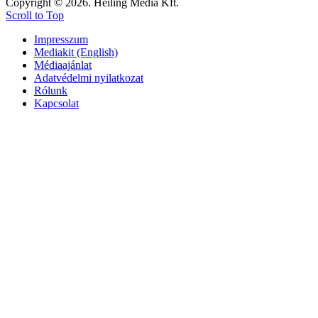
Copyright © 2026. Heiling Média Kft.
Scroll to Top
Impresszum
Mediakit (English)
Médiaajánlat
Adatvédelmi nyilatkozat
Rólunk
Kapcsolat