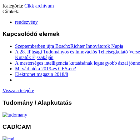
Kategória:
Cikk archívum
Címkék:
rendezvény
Kapcsolódó elemek
Szeptemberben újra BoschxRichter Innovátorok Napja
A 28. Ifjúsági Tudományos és Innovációs Tehetségkutató Verse
Kutatók Éjszakáján
A mesterséges intelligencia kutatásának legnagyobb ászai jönn
Mi várható a 2019-es CES-en?
Elektronet magazin 2018/8
Vissza a tetejére
Tudomány
/ Alapkutatás
CAD/CAM