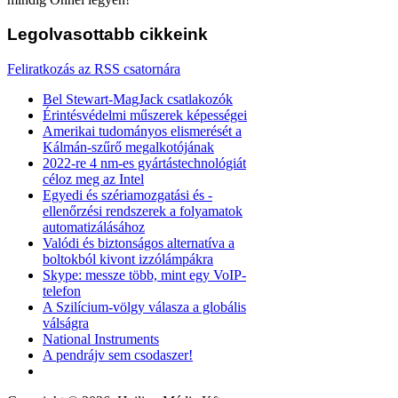
Legolvasottabb
cikkeink
Feliratkozás az RSS csatornára
Bel Stewart-MagJack csatlakozók
Érintésvédelmi műszerek képességei
Amerikai tudományos elismerését a
Kálmán-szűrő megalkotójának
2022-re 4 nm-es gyártástechnológiát
céloz meg az Intel
Egyedi és szériamozgatási és -
ellenőrzési rendszerek a folyamatok
automatizálásához
Valódi és biztonságos alternatíva a
boltokból kivont izzólámpákra
Skype: messze több, mint egy VoIP-
telefon
A Szilícium-völgy válasza a globális
válságra
National Instruments
A pendrájv sem csodaszer!